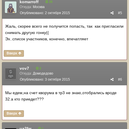
komarroff
28
Откуда:
Москва
Опубликовано:
2 октября 2015
#5
Жаль, скорее всего не получится попасть, так как пригласили
снимать другую гонку((
Эх..список участников, конечно, впечатляет
Вверх
vov7
2
Откуда:
Домодедово
Опубликовано:
3 октября 2015
#6
Мы едем,на счет кворума в тр3 не знаю,отобрались вроде
32.а кто приедет???
Вверх
ua2fw
1