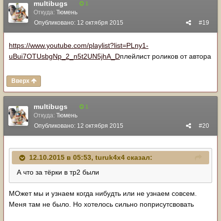
multibugs
1
Откуда:
Тюмень
Опубликовано:
12 октября 2015
#19
https://www.youtube.com/playlist?list=PLny1-
uBui7OTUsbgNp_2_n5t2UN5jhA_D
плейлист роликов от автора
Вверх
multibugs
1
Откуда:
Тюмень
Опубликовано:
12 октября 2015
#20
12.10.2015 в 05:53, turuk4x4 сказал:
А что за тёрки в тр2 были
МОжет мы и узнаем когда нибудть или не узнаем совсем.
Меня там не было. Но хотелось сильно поприсутсвовать