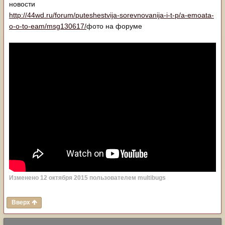
новости
http://44wd.ru/forum/puteshestvija-sorevnovanija-i-t-p/a-emoata-
o-o-to-eam/msg130617/
фото на форуме
Изменено
12 октября 2015
пользователем multibugs
Вверх