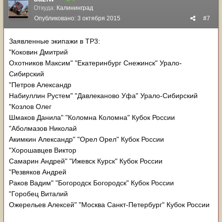
Откуда:
Калининград
Опубликовано:
3 октября 2015
#7
Заявленные экипажи в ТР3:
"Коковин Дмитрий
Охотников Максим" "Екатеринбург Снежинск" Урало-
Сибирский
"Петров Александр
Набиуллин Рустем" "Давлеканово Уфа" Урало-Сибирский
"Козлов Олег
Шмаков Данила" "Коломна Коломна" Кубок России
"Аболмазов Николай
Акимкин Александр" "Орел Орел" Кубок России
"Хорошавцев Виктор
Самарин Андрей" "Ижевск Курск" Кубок России
"Резвяков Андрей
Раков Вадим" "Богородск Богородск" Кубок России
"Горобец Виталий
Ожерельев Алексей" "Москва Санкт-Петербург" Кубок России