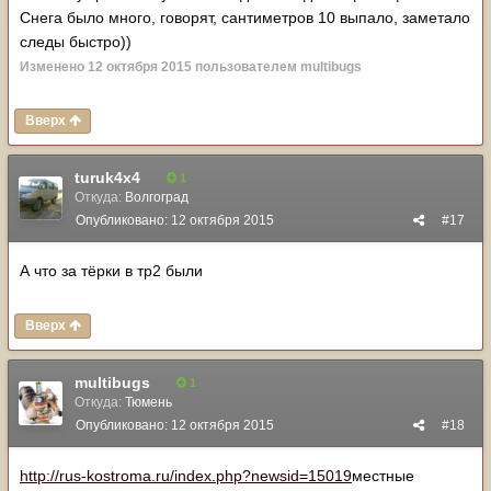
Снега было много, говорят, сантиметров 10 выпало, заметало
следы быстро))
Изменено
12 октября 2015
пользователем multibugs
Вверх
turuk4x4
1
Откуда:
Волгоград
Опубликовано:
12 октября 2015
#17
А что за тёрки в тр2 были
Вверх
multibugs
1
Откуда:
Тюмень
Опубликовано:
12 октября 2015
#18
http://rus-kostroma.ru/index.php?newsid=15019
местные