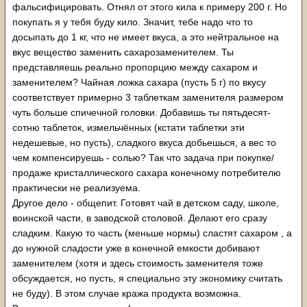
фальсифицировать. Отнял от этого кила к примеру 200 г. Но
покупать я у тебя буду кило. Значит, тебе надо что то
досыпать до 1 кг, что не имеет вкуса, а это нейтральное на
вкус вещество заменить сахарозаменителем. Ты
представляешь реально пропорцию между сахаром и
заменителем? Чайная ложка сахара (пусть 5 г) по вкусу
соответствует примерно 3 таблеткам заменителя размером
чуть больше спичечной головки. Добавишь ты пятьдесят-
сотню таблеток, измельчённых (кстати таблетки эти
недешевые, но пусть), сладкого вкуса добьешься, а вес то
чем компенсируешь - солью? Так что задача при покупке/
продаже кристаллического сахара конечному потребителю
практически не реализуема.
Другое дело - общепит. Готовят чай в детском саду, школе,
воинской части, в заводской столовой. Делают его сразу
сладким. Какую то часть (меньше нормы) сластят сахаром , а
до нужной сладости уже в конечной емкости добивают
заменителем (хотя и здесь стоимость заменителя тоже
обсуждается, но пусть, я специально эту экономику считать
не буду). В этом случае кража продукта возможна.