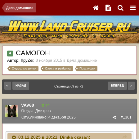
Дела домашние
САМОГОН
Автор:
КруZer
,
8 ноября 2015
в
Дела домашние
Очумелые ручки
Охота и рыбалка
Покатушки
НАЗАД
ВПЕРЁД
Страница 69 из 72
VAV69
17
Откуда:
Дмитров
Опубликовано:
4 декабря 2025
#1361
03.12.2025 в 10:21,
Dimka
сказал: