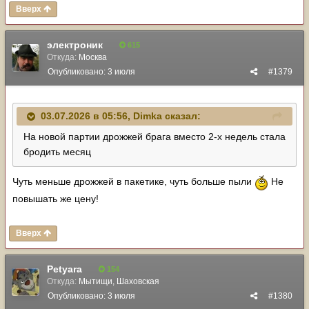
Вверх
электроник
615
Откуда:
Москва
Опубликовано:
3 июля
#1379
03.07.2026 в 05:56,
Dimka
сказал:
На новой партии дрожжей брага вместо 2-х недель стала
бродить месяц
Чуть меньше дрожжей в пакетике, чуть больше пыли
Не
повышать же цену!
Вверх
Petyara
154
Откуда:
Мытищи, Шаховская
Опубликовано:
3 июля
#1380