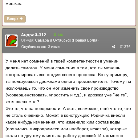
мешках.
Вверх
Андрей-312
136
Откуда:
Самара и Октябрьск (Правая Волга)
Опубликовано:
3 июля
#1376
У меня нет сомнений в твоей компетентности в умении
делать самогон. У меня сомнения в том, что ты можешь
контролировать все стадии своего процесса. Вот у примеру,
ты пользуешься дрожжами одного производителя. Почему ты
исключаешь то, что он мог изменить свое производство
(усовершенствовать, упростить и т.д.), и дрожжи уже "не те",
хотя внешне те?
Это то, что на поверхности. А есть, возможно, ещё что то, что
не столь очевидно. Может, в конструкцию Родничка внесли
какие нибудь изменения, что изменило хим состав воды
(появились микропримеси или наоборот, исчезли), которые
стали по другому влиять на работу дрожжей. И так можно