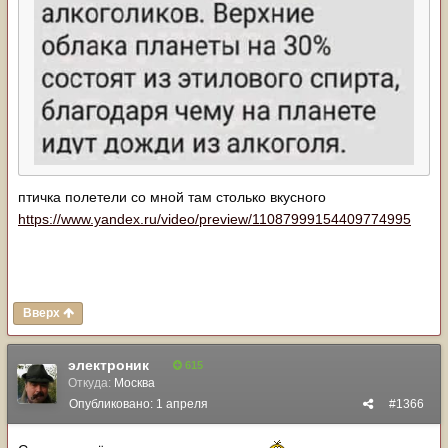
птичка полетели со мной там столько вкусного
https://www.yandex.ru/video/preview/11087999154409774995
Вверх
электроник
615
Откуда:
Москва
Опубликовано:
1 апреля
#1366