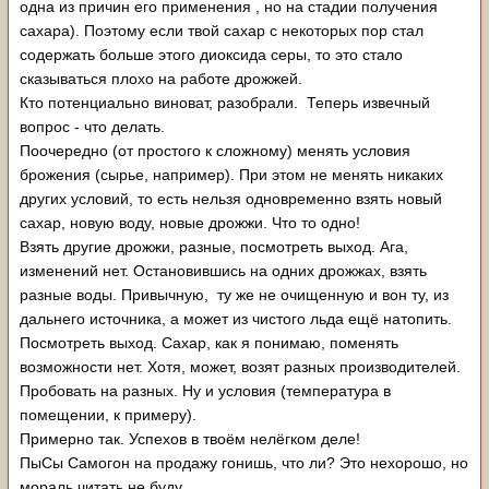
одна из причин его применения , но на стадии получения
сахара). Поэтому если твой сахар с некоторых пор стал
содержать больше этого диоксида серы, то это стало
сказываться плохо на работе дрожжей.
Кто потенциально виноват, разобрали. Теперь извечный
вопрос - что делать.
Поочередно (от простого к сложному) менять условия
брожения (сырье, например). При этом не менять никаких
других условий, то есть нельзя одновременно взять новый
сахар, новую воду, новые дрожжи. Что то одно!
Взять другие дрожжи, разные, посмотреть выход. Ага,
изменений нет. Остановившись на одних дрожжах, взять
разные воды. Привычную, ту же не очищенную и вон ту, из
дальнего источника, а может из чистого льда ещё натопить.
Посмотреть выход. Сахар, как я понимаю, поменять
возможности нет. Хотя, может, возят разных производителей.
Пробовать на разных. Ну и условия (температура в
помещении, к примеру).
Примерно так. Успехов в твоём нелёгком деле!
ПыСы Самогон на продажу гонишь, что ли? Это нехорошо, но
мораль читать не буду.