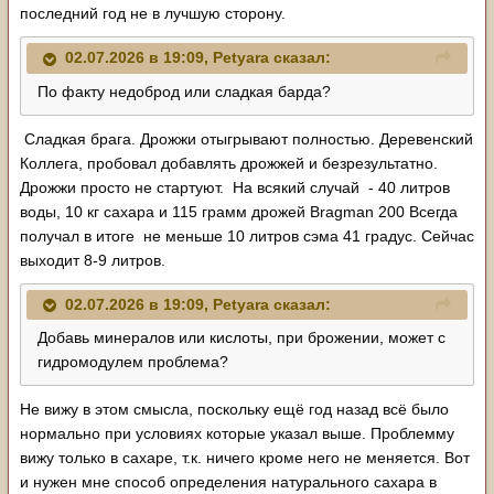
последний год не в лучшую сторону.
02.07.2026 в 19:09,
Petyara
сказал:
По факту недоброд или сладкая барда?
Сладкая брага. Дрожжи отыгрывают полностью. Деревенский
Коллега, пробовал добавлять дрожжей и безрезультатно.
Дрожжи просто не стартуют. На всякий случай - 40 литров
воды, 10 кг сахара и 115 грамм дрожей Bragman 200 Всегда
получал в итоге не меньше 10 литров сэма 41 градус. Сейчас
выходит 8-9 литров.
02.07.2026 в 19:09,
Petyara
сказал:
Добавь минералов или кислоты, при брожении, может с
гидромодулем проблема?
Не вижу в этом смысла, поскольку ещё год назад всё было
нормально при условиях которые указал выше. Проблемму
вижу только в сахаре, т.к. ничего кроме него не меняется. Вот
и нужен мне способ определения натурального сахара в