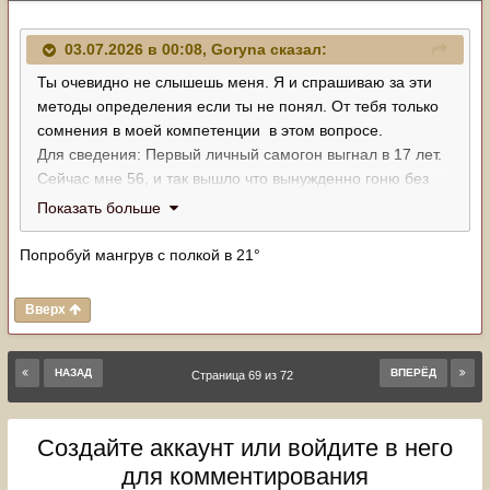
03.07.2026 в 00:08,
Goryna
сказал:
Ты очевидно не слышешь меня. Я и спрашиваю за эти
методы определения если ты не понял. От тебя только
сомнения в моей компетенции в этом вопросе.
Для сведения: Первый личный самогон выгнал в 17 лет.
Сейчас мне 56, и так вышло что вынужденно гоню без
остановки уже больше 12 лет. По началу был обычный
Показать больше
заводской дестилятор, сейчас ректификационная
колонна (5 лет), дрожжи брагман 200 (5 лет, беру с
Попробуй мангрув с полкой в 21°
завода в Питере), в помещении температура
постоянная, вода из горной реки пропущенна через
Вверх
Родничёк - ничё не меняется годами, для меня
технология отработанная. А вот сахар меняется, и
последний год не в лучшую сторону.
НАЗАД
ВПЕРЁД
Страница 69 из 72
Сладкая брага. Дрожжи отыгрывают полностью.
Деревенский Коллега, пробовал добавлять дрожжей и
Создайте аккаунт или войдите в него
безрезультатно. Дрожжи просто не стартуют. На всякий
случай - 40 литров воды, 10 кг сахара и 115 грамм
для комментирования