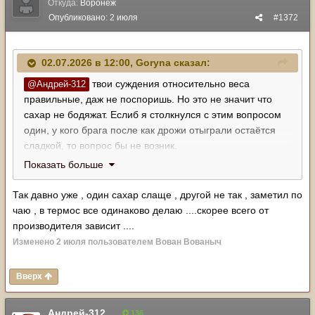
Откуда:
Воронеж
Опубликовано:
2 июля
#1372
02.07.2026 в 12:00,
Goryna
сказал:
твои суждения относительно веса
@Андрей-312
правильные, даж не поспоришь. Но это не значит что
сахар не бодяжат. Еслиб я столкнулся с этим вопросом
один, у кого брага после как дрожи отыграли остаётся
сладкой, то вопрос бы не возник.
Ещё раз спрошу - есть ли способ как оперативно можно
Показать больше
проверить содержание сахара? Может какая бумажка
лакмусовая имеется на это дело?
Так давно уже , один сахар слаще , другой не так , заметил по
чаю , в термос все одинаково делаю ....скорее всего от
производителя зависит ....
Изменено
2 июля
пользователем Вован Вованыч
Вверх
Андрей-312
136