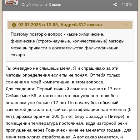
Опубликовано:
3 июля
#1375
02.07.2026 в 12:09,
Андрей-312
сказал:
Поэтому повторю вопрос - какие химические,
физические (строго-научные, количественные) методы
можешь привести в доказательство фальсификации
сахара.
Ты очевидно не слышешь меня. Я и спрашиваю за эти
методы определения если ты не понял. От тебя только
сомнения в моей компетенции в этом вопросе.
Для сведения: Первый личный самогон выгнал в 17 лет.
Сейчас мне 56, и так вышло что вынужденно гоню без
остановки уже больше 12 лет. По началу был обычный
заводской дестилятор, сейчас ректификационная колонна (5
лет), дрожжи брагман 200 (5 лет, беру с завода в Питере), в
помещении температура постоянная, вода из горной реки
пропущенна через Родничёк - ничё не меняется годами, для
меня технология отработанная. А вот сахар меняется, и