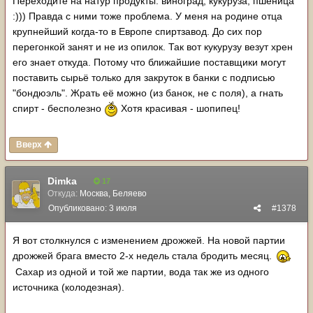
Переходите на натур продукты: виноград, кукуруза, пшеница
:))) Правда с ними тоже проблема. У меня на родине отца
крупнейший когда-то в Европе спиртзавод. До сих пор
перегонкой занят и не из опилок. Так вот кукурузу везут хрен
его знает откуда. Потому что ближайшие поставщики могут
поставить сырьё только для закруток в банки с подписью
"бондюэль". Жрать её можно (из банок, не с поля), а гнать
спирт - бесполезно
Хотя красивая - шопипец!
Вверх
Dimka
17
Откуда:
Москва, Беляево
Опубликовано:
3 июля
#1378
Я вот столкнулся с изменением дрожжей. На новой партии
дрожжей брага вместо 2-х недель стала бродить месяц.
Сахар из одной и той же партии, вода так же из одного
источника (колодезная).