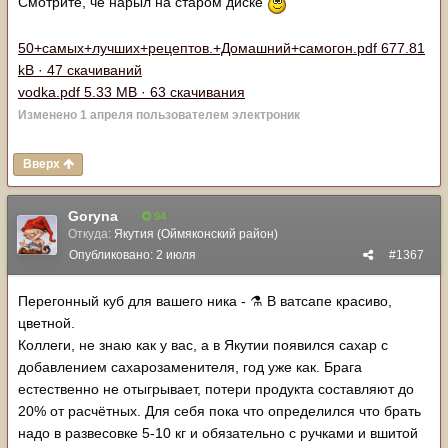
Смотрите, чё нарыл на старом диске
50+самых+лучших+рецептов.+Домашний+самогон.pdf
677.81
kB · 47 скачиваний
vodka.pdf
5.33 MB · 63 скачивания
Изменено
1 апреля
пользователем электроник
Вверх
Goryna
94
Откуда:
Якутия (Оймяконский район)
Опубликовано:
2 июля
#1367
Перегонный куб для вашего ника - ⚗ В ватсапе красиво,
цветной.
Коллеги, не знаю как у вас, а в Якутии появился сахар с
добавлением сахарозаменителя, год уже как. Брага
естественно не отыгрывает, потери продукта составляют до
20% от расчётных. Для себя пока что определился что брать
надо в развесовке 5-10 кг и обязательно с ручками и вшитой