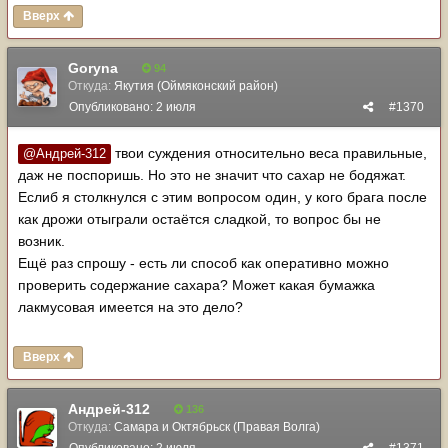
Вверх
Goryna
94
Откуда:
Якутия (Оймяконский район)
Опубликовано:
2 июля
#1370
твои суждения относительно веса правильные,
@Андрей-312
даж не поспоришь. Но это не значит что сахар не бодяжат.
Еслиб я столкнулся с этим вопросом один, у кого брага после
как дрожи отыграли остаётся сладкой, то вопрос бы не
возник.
Ещё раз спрошу - есть ли способ как оперативно можно
проверить содержание сахара? Может какая бумажка
лакмусовая имеется на это дело?
Вверх
Андрей-312
136
Откуда:
Самара и Октябрьск (Правая Волга)