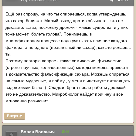
Опубликовано:
2 июля
#1371
Ещё раз спрошу, на что ты опираешься, когда утверждаешь,
что сахар бодяжат. Малый выход против обычного - это не
доказательство, поскольку дрожжи - живые существа, и у них
тоже может "болеть голова". Понимаешь, в
многофакторном процессе надо учитывать влияние каждого
фактора, а не одного (правильный ли сахар), как это делаешь
ты.
Поэтому повторю вопрос - какие химические, физические
(строго-научные, количественные) методы можешь привести
в доказательство фальсификации сахара. Можешь опираться
на самые мудреные, я пойму , у меня в институте пятнадцать
видов химии было :). Сладкая брага после работы дрожжей -
это не доказательство. Микробиолог найдет причину и все
мгновенно разьяснит.
Вверх
Вован Вованыч
35