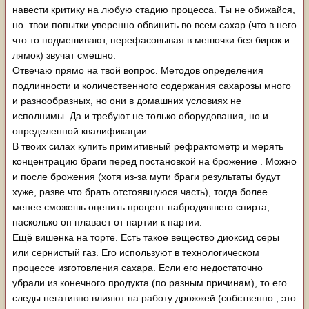
навести критику на любую стадию процесса. Ты не обижайся,
но твои попытки уверенно обвинить во всем сахар (что в него
что то подмешивают, перефасовывая в мешочки без бирок и
лямок) звучат смешно.
Отвечаю прямо на твой вопрос. Методов определения
подлинности и количественного содержания сахарозы много
и разнообразных, но они в домашних условиях не
исполнимы. Да и требуют не только оборудования, но и
определенной квалификации.
В твоих силах купить примитивный рефрактометр и мерять
концентрацию браги перед постановкой на брожение . Можно
и после брожения (хотя из-за мути браги результаты будут
хуже, разве что брать отстоявшуюся часть), тогда более
менее сможешь оценить процент набродившего спирта,
насколько он плавает от партии к партии.
Ещё вишенка на торте. Есть такое вещество диоксид серы
или сернистый газ. Его используют в технологическом
процессе изготовления сахара. Если его недостаточно
убрали из конечного продукта (по разным причинам), то его
следы негативно влияют на работу дрожжей (собственно , это