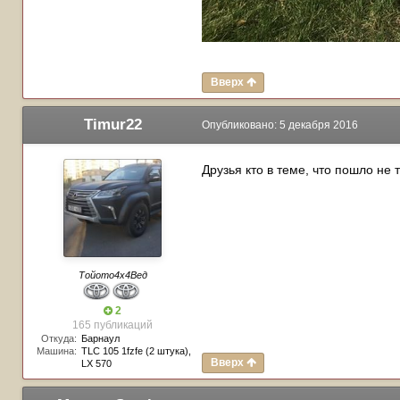
Вверх
Timur22
Опубликовано:
5 декабря 2016
Друзья кто в теме, что пошло не
Тойото4х4Вед
2
165 публикаций
Откуда:
Барнаул
Машина:
TLC 105 1fzfe (2 штука),
Вверх
LX 570