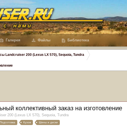
Галерея
Файлы
Библиотека
сы Landcruiser 200 (Lexus LX 570), Sequoia, Tundra
овление
ный коллективный заказ на изготовление
iser 200 (Lexus LX 570), Sequoia, Tundra
Подготовка
Кузов
Шины и диски