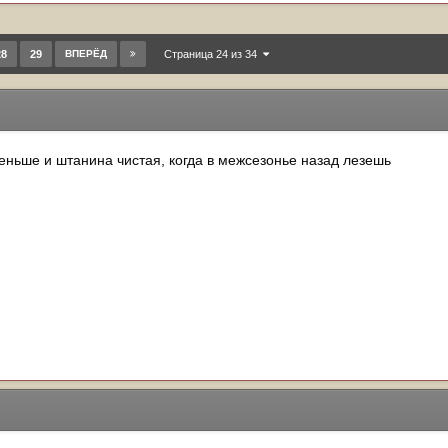
28
29
ВПЕРЁД
Страница 24 из 34
еньше и штанина чистая, когда в межсезонье назад лезешь