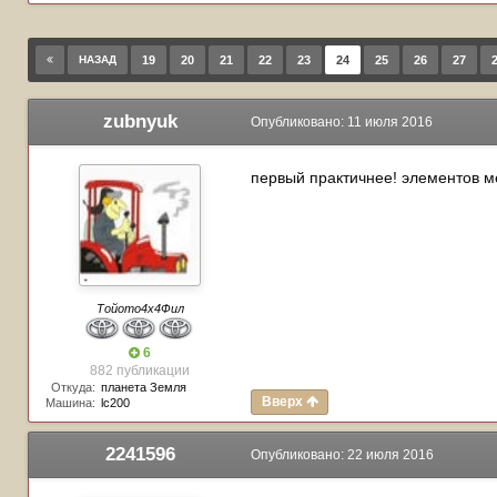
НАЗАД
19
20
21
22
23
24
25
26
27
zubnyuk
Опубликовано:
11 июля 2016
первый практичнее! элементов м
Тойото4х4Фил
6
882 публикации
Откуда:
планета Земля
Вверх
Машина:
lc200
2241596
Опубликовано:
22 июля 2016