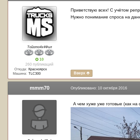
Приветствую всех! С учётом реп
Нужно понимание спроса на данн
Тойото4х4Фил
10
260 публикаций
Откуда:
Красноярск
Вверх
Машина:
TLC300
mmm70
Опубликовано:
10 октября 2016
А чем хуже уже готовые (как на 