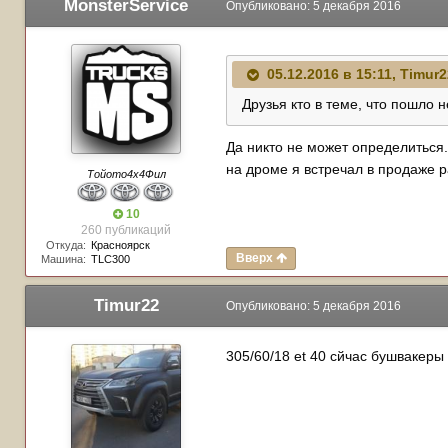
MonsterService
Опубликовано:
5 декабря 2016
05.12.2016 в 15:11, Timur
Друзья кто в теме, что пошло 
Да никто не может определиться. 
на дроме я встречал в продаже 
Тойото4х4Фил
10
260 публикаций
Откуда:
Красноярск
Вверх
Машина:
TLC300
Timur22
Опубликовано:
5 декабря 2016
305/60/18 et 40 сйчас бушвакеры 