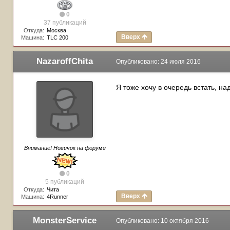
0
37 публикаций
Откуда:
Москва
Вверх
Машина:
TLC 200
NazaroffChita
Опубликовано:
24 июля 2016
Я тоже хочу в очередь встать, н
Внимание! Новичок на форуме
0
5 публикаций
Откуда:
Чита
Вверх
Машина:
4Runner
MonsterService
Опубликовано:
10 октября 2016