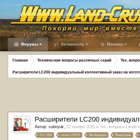
Форумы
Активность
Магазин
Главная
Технические вопросы различных серий
Тех. вопро
Расширители LC200 индивидуальный коллективный заказ на изгот
Расширители LC200 индивидуаль
Автор:
zubnyuk
,
22 ноября 2015
в
Тех. вопросы Landcru
TLC 200
Lexus LX570
Экспедиция
Покатушки