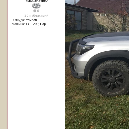
Тойото4х4Вод
0
25 публикаций
Откуда:
тамбов
Машина:
LC - 200; Порш