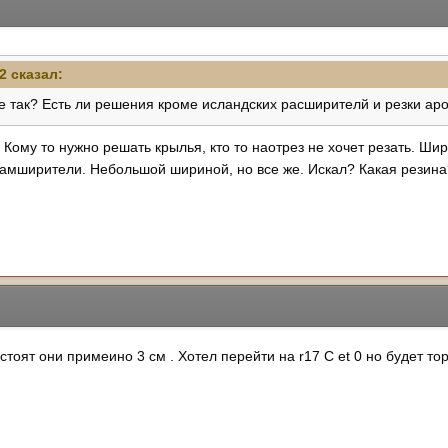
22 сказал:
не так? Есть ли решения кроме исландских расширителй и резки аро
Кому то нужно решать крылья, кто то наотрез не хочет резать. Шир
рамширители. Небольшой шириной, но все же. Искал? Какая резина
стоят они примеино 3 см . Хотел перейти на r17 С et 0 но будет то