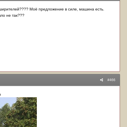
сширителей???? Моё предложение в силе, машина есть.
ло не так???
#466
а