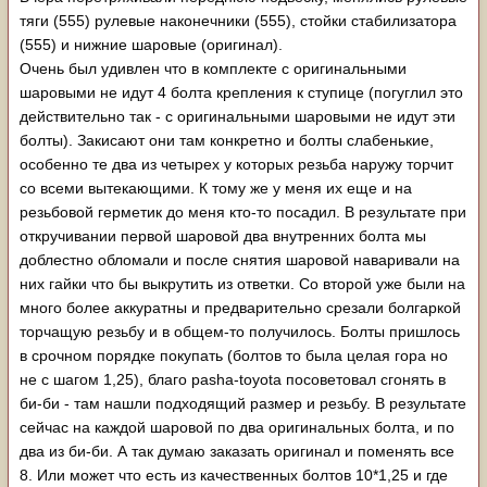
тяги (555) рулевые наконечники (555), стойки стабилизатора
(555) и нижние шаровые (оригинал).
Очень был удивлен что в комплекте с оригинальными
шаровыми не идут 4 болта крепления к ступице (погуглил это
действительно так - с оригинальными шаровыми не идут эти
болты). Закисают они там конкретно и болты слабенькие,
особенно те два из четырех у которых резьба наружу торчит
со всеми вытекающими. К тому же у меня их еще и на
резьбовой герметик до меня кто-то посадил. В результате при
откручивании первой шаровой два внутренних болта мы
доблестно обломали и после снятия шаровой наваривали на
них гайки что бы выкрутить из ответки. Со второй уже были на
много более аккуратны и предварительно срезали болгаркой
торчащую резьбу и в общем-то получилось. Болты пришлось
в срочном порядке покупать (болтов то была целая гора но
не с шагом 1,25), благо pasha-toyota посоветовал сгонять в
би-би - там нашли подходящий размер и резьбу. В результате
сейчас на каждой шаровой по два оригинальных болта, и по
два из би-би. А так думаю заказать оригинал и поменять все
8. Или может что есть из качественных болтов 10*1,25 и где