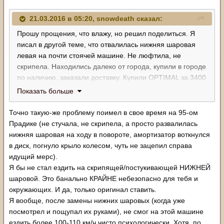
21.03.2016 в 05:20, snowdeath сказал:
Прошу прощения, что влажу, но решил поделиться. Я
писал в другой теме, что отвалилась нижняя шаровая
левая на почти стоячей машине. Не люфтила, не
скрипела. Находились далеко от города, купили в городе
по наличию, заказали доставку. Купили OPTIMAL за 3400
(наживаются на запчастях в наличии). Поставили.
Показать больше
Машина проехала около 2000 км, вчера шаровая
заскрипела. очень сильно заскрипела... шаровая без
Точно такую-же проблему поимел в свое время на 95-ом
тавотницы, т.к. машину нужно было срочно ставить на
Прадике (не стучала, не скрипела, а просто развалилась
ноги, то и не удосужились посмотреть под пыльником -
нижняя шаровая на ходу в повороте, амортизатор воткнулся
есть ли смазка... вот и итоге - 3400 на ветер.
в диск, погнуло крыло колесом, чуть не зацепил справа
Или сейчас снять пыльник и отсыпать туда немного
идущий мерс).
смазки, что бы в ожидании оригинала можно было
Я бы не стал ездить на скрипящей/постукивающей НИЖНЕЙ
ездить...
шаровой. Это банально КРАЙНЕ небезопасно для тебя и
Принято решение заказать все 4 оригинальных шаровых.
окружающих. И да, только оригинал ставить.
Дорого, но что делать. Родные прошли 400к, при этом
Я вообще, после замены нижних шаровых (когда уже
никогда не шприцевались, машина ездила только по
посмотрел и пощупал их руками), не смог на этой машине
дорогам.
ездить более 100-110 км/ч чисто психологически. Хотя, по