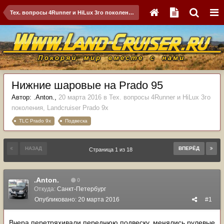
Тех. вопросы 4Runner и HiLux 3го поколения, Landсruiser Prado 9x
Нижние шаровые на Prado 95
Автор:
.Anton.
,
20 марта 2016
в
Тех. вопросы 4Runner и HiLux 3го
поколения, Landсruiser Prado 9x
TLC Prado 9x
Подвеска
НАЗАД
ВПЕРЁД
Страница 1 из 18
.Anton.
0
Откуда:
Санкт-Петербург
Опубликовано:
20 марта 2016
#1
Вчера перетряхивали переднюю подвеску, менялись рулевые