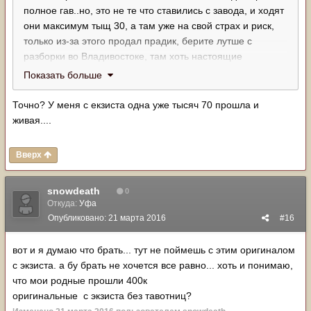
полное гав..но, это не те что ставились с завода, и ходят
они максимум тыщ 30, а там уже на свой страх и риск,
только из-за этого продал прадик, берите лутше с
разборки во Владивостоке, там хоть настоящие
оригинальное качество тех лет, сейчас все Китай.
Показать больше
Точно? У меня с екзиста одна уже тысяч 70 прошла и
живая....
Вверх
snowdeath
0
Откуда:
Уфа
Опубликовано:
21 марта 2016
#16
вот и я думаю что брать... тут не поймешь с этим оригиналом
с экзиста. а бу брать не хочется все равно... хоть и понимаю,
что мои родные прошли 400к
оригинальные с экзиста без тавотниц?