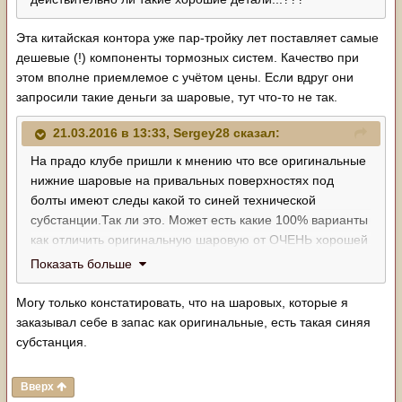
Эта китайская контора уже пар-тройку лет поставляет самые
дешевые (!) компоненты тормозных систем. Качество при
этом вполне приемлемое с учётом цены. Если вдруг они
запросили такие деньги за шаровые, тут что-то не так.
21.03.2016 в 13:33, Sergey28 сказал:
На прадо клубе пришли к мнению что все оригинальные
нижние шаровые на привальных поверхностях под
болты имеют следы какой то синей технической
субстанции.Так ли это. Может есть какие 100% варианты
как отличить оригинальную шаровую от ОЧЕНЬ хорошей
подделки повертев их в руках в магазине
Показать больше
Могу только констатировать, что на шаровых, которые я
заказывал себе в запас как оригинальные, есть такая синяя
субстанция.
Вверх