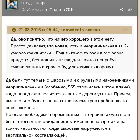
Откуда:
Истра
Опубликовано:
21 марта 2016
#8
21.03.2016 в 05:44, snowdeath сказал:
Да, оно понятно, что ничего хорошего в этом нету.
Просто удивляет, что новая, хоть и неоригинальная за 2к
умерла фактически... Ездить какое-то время все равно
придется, без машины никак, для начала попробую
смазки загнать и срочно буду заказывать шаровую.
Да были тут темы и с шаровыми и с рулевыми наконечниками
неоригинальными (особенно, 555 отличилась в этом плане),
когда народ аж в лес через кюветы с дороги улетал. Причем,
именно, что буквально до сотни километров пробега всего
после замены.
Но если необходимо перемещаться - то крайне аккуратно и
быть готовым к неожиданностям именно в поворотах и на
всяких неровностях, когда шаровые нагружаются в
вертикальной составляющей.