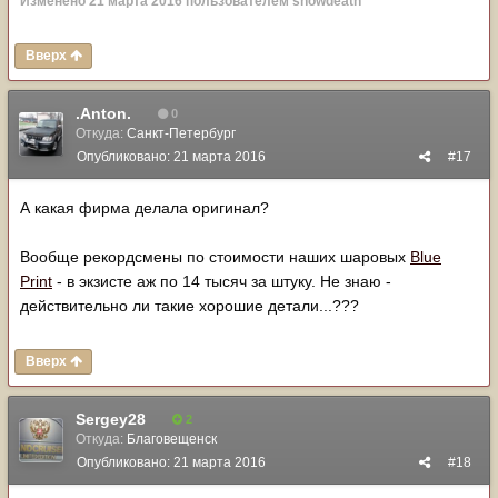
Изменено
21 марта 2016
пользователем snowdeath
Вверх
.Anton.
0
Откуда:
Санкт-Петербург
Опубликовано:
21 марта 2016
#17
А какая фирма делала оригинал?
Вообще рекордсмены по стоимости наших шаровых
Blue
Print
- в экзисте аж по 14 тысяч за штуку. Не знаю -
действительно ли такие хорошие детали...???
Вверх
Sergey28
2
Откуда:
Благовещенск
Опубликовано:
21 марта 2016
#18