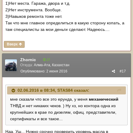
возможно низкое давление в корпусе насоса. 2ЛТЕ
1)Нет места. Гаража, двора и т.д.
крутится почти до 5000 (дальше до 6000 там красная
2)Нет инструмента. Вообще.
зона, видел? - она "для красоты" только, как и на любом
3)Навыков ремонта тоже нет.
двигателе)
Так что мне главное определиться в какую сторону копать, а
800 - высоковатые обороты. проверяй ДПДЗ
там специалисты за мои деньги сделают. Надеюсь....
(недозакрытая заслонка) и ДТОЖ(ложные показания
непрогретого двигателя).
Вверх
Zhornic
27
Откуда:
Алма-Ата, Казахстан
Опубликовано:
2 июня 2016
#17
02.06.2016 в 08:34, STAS84 сказал:
мне сказали что все это ерунда, у меня
механический
ТНВД и нет никаких чеков. ) Ну хз, но контора одна из
крупнейших в крае по дизелям, офиц. представители,
сертификаты и все такое...
Нда. Уш... Нужно срочно проверить уровень масла в