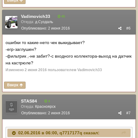
Вверх
Vadimovich33
45
Откуда:
д.Суздаль
Опубликовано:
2 июня 2016
#6
ошибки то какие-нето чек выкидывает?
-егр-заглушен?
-фильтрик ,-не забит?-с входного коллектора-выход на датчик
на кастрюле?
Изменено
2 июня 2016
пользователем Vadimovich33
Вверх
STAS84
4
Откуда:
Красноярск
Опубликовано:
2 июня 2016
#7
02.06.2016 в 06:00, q7717177q сказал: