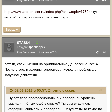
Опубликовано:
2 июня 2016
#3
http://www.land-cruiser.ru/index.php?showtopic=173244
тут
читал? Каспера слушай, человек шарит.
Вверх
STAS84
4
Откуда:
Красноярск
Опубликовано:
2 июня 2016
#4
Кстати, свечи менял на оригинальные Денсовские, все 4.
После этого, и замены генератора, исчезла проблема с
запуском двигателя.
02.06.2016 в 05:57, Zhornic сказал:
Ну вот тебе профессионально и проверили уровень
масла и.. чё там ещё в списке? Ты сам видел как
форсунки снимали и проверяли? Результаты то какие по