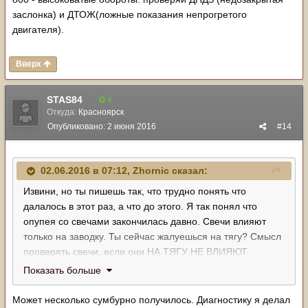
заслонка) и ДТОЖ(ложные показания непрогретого
двигателя).
Вверх
STAS84
4
Откуда:
Красноярск
Опубликовано:
2 июня 2016
#14
02.06.2016 в 07:12, Zhornic сказал:
Извини, но ты пишешь так, что трудно понять что
далалось в этот раз, а что до этого. Я так понял что
опупея со свечами закончилась давно. Свечи влияют
только на заводку. Ты сейчас жалуешься на тягу? Смысл
проверять свечи, если они НА ТЯГУ НЕ ВЛИЯЮТ
СОВЕРШЕННО?
Показать больше
Ты про форсунки не ответил. Они тоже не при делах, но
Может несколько сумбурно получилось. Диагностику я делал