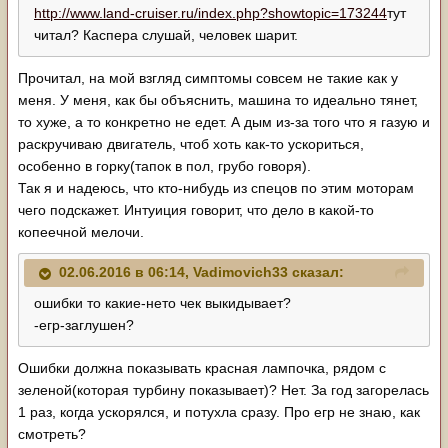
http://www.land-cruiser.ru/index.php?showtopic=173244
тут
читал? Каспера слушай, человек шарит.
Прочитал, на мой взгляд симптомы совсем не такие как у
меня. У меня, как бы объяснить, машина то идеально тянет,
то хуже, а то конкретно не едет. А дым из-за того что я газую и
раскручиваю двигатель, чтоб хоть как-то ускориться,
особенно в горку(тапок в пол, грубо говоря).
Так я и надеюсь, что кто-нибудь из спецов по этим моторам
чего подскажет. Интуиция говорит, что дело в какой-то
копеечной мелочи.
02.06.2016 в 06:14, Vadimovich33 сказал:
ошибки то какие-нето чек выкидывает?
-егр-заглушен?
Ошибки должна показывать красная лампочка, рядом с
зеленой(которая турбину показывает)? Нет. За год загорелась
1 раз, когда ускорялся, и потухла сразу. Про егр не знаю, как
смотреть?