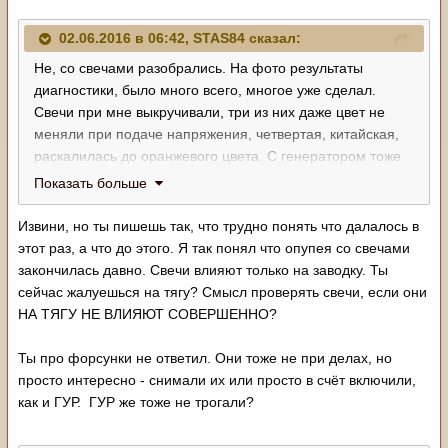
02.06.2016 в 06:42, STAS84 сказал:
Не, со свечами разобрались. На фото результаты
диагностики, было много всего, многое уже сделал.
Свечи при мне выкручивали, три из них даже цвет не
меняли при подаче напряжения, четвертая, китайская,
раскалилась до оранжевого цвета. С генератором тоже
проблемы были, но это все решено, о чем я и написал
Показать больше
выше.
Извини, но ты пишешь так, что трудно понять что далалось в
этот раз, а что до этого. Я так понял что опупея со свечами
закончилась давно. Свечи влияют только на заводку. Ты
сейчас жалуешься на тягу? Смысл проверять свечи, если они
НА ТЯГУ НЕ ВЛИЯЮТ СОВЕРШЕННО?
Ты про форсунки не ответил. Они тоже не при делах, но
просто интересно - снимали их или просто в счёт включили,
как и ГУР. ГУР же тоже не трогали?