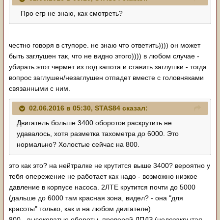
Про егр не знаю, как смотреть?
честно говоря в ступоре. не знаю что ответить)))) он может
быть заглушен так, что не видно этого)))) в любом случае -
убирать этот чермет из под капота и ставить заглушки - тогда
вопрос заглушен/незаглушен отпадет вместе с головняками
связанными с ним.
02.06.2016 в 05:30, STAS84 сказал:
Двигатель больше 3400 оборотов раскрутить не
удавалось, хотя разметка тахометра до 6000. Это
нормально? Холостые сейчас на 800.
это как это? на нейтралке не крутится выше 3400? вероятно у
тебя опережение не работает как надо - возможно низкое
давление в корпусе насоса. 2ЛТЕ крутится почти до 5000
(дальше до 6000 там красная зона, видел? - она "для
красоты" только, как и на любом двигателе)
800 - высоковатые обороты. проверяй ДПДЗ (недозакрытая