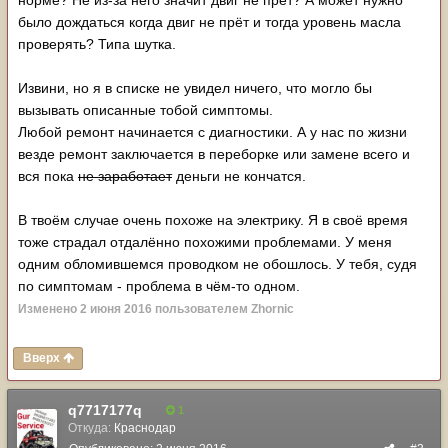
норме? Не из-за него значит двиг не прёт? А может нужно
было дождаться когда двиг не прёт и тогда уровень масла
проверять? Типа шутка.
Извини, но я в списке не увидел ничего, что могло бы
вызывать описанные тобой симптомы.
Любой ремонт начинается с диагностики. А у нас по жизни
везде ремонт заключается в переборке или замене всего и
вся пока
не заработает
деньги не кончатся.
В твоём случае очень похоже на электрику. Я в своё время
тоже страдал отдалённо похожими проблемами. У меня
одним обломившемся проводком не обошлось. У тебя, судя
по симптомам - проблема в чём-то одном.
Изменено
2 июня 2016
пользователем Zhornic
Вверх
q7717177q
1
Откуда:
Краснодар