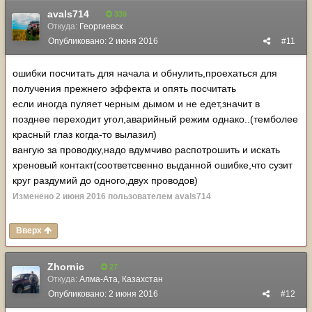
avals714
339
Откуда:
Георгиевск
Опубликовано:
2 июня 2016
#11
ошибки посчитать для начала и обнулить,проехаться для
получения прежнего эффекта и опять посчитать
если иногда пуляет черным дымом и не едет,значит в
позднее переходит угол,аварийный режим однако..(темболее
красный глаз когда-то вылазил)
вангую за проводку,надо вдумчиво распотрошить и искать
хреновый контакт(соответсвенно выданной ошибке,что сузит
круг раздумий до одного,двух проводов)
Изменено
2 июня 2016
пользователем avals714
Вверх
Zhornic
27
Откуда:
Алма-Ата, Казахстан
Опубликовано:
2 июня 2016
#12