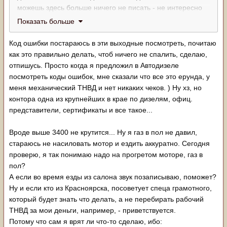
можешь здесь больше ничего не писать - не интересно
время тратить на кофейные гадания. скорее всего
Показать больше
обнаружишь 5 ошибку(она ЧЕК не зажигает). в любом
случае при подобных симптомах прийдется либо
Код ошибки постараюсь в эти выходные посмотреть, почитаю
перетрясать качественно проводку на двигатель, либо
как это правильно делать, чтоб ничего не спалить, сделаю,
избавляться от половины проводов и датчиков (я выбрал
отпишусь. Просто когда я предложил в Автодизеле
второй вариант). иначе долго будешь искать черную
посмотреть коды ошибок, мне сказали что все это ерунда, у
кошку в темной комнате.
меня механический ТНВД и нет никаких чеков. ) Ну хз, но
контора одна из крупнейших в крае по дизелям, офиц.
представители, сертификаты и все такое...
честно говоря в ступоре. не знаю что ответить)))) он
Вроде выше 3400 не крутится... Ну я газ в пол не давил,
может быть заглушен так, что не видно этого)))) в любом
стараюсь не насиловать мотор и ездить аккуратно. Сегодня
случае - убирать этот чермет из под капота и ставить
проверю, я так понимаю надо на прогретом моторе, газ в
заглушки - тогда вопрос заглушен/незаглушен отпадет
пол?
вместе с головняками связанными с ним.
А если во время езды из салона звук позаписываю, поможет?
Ну и если кто из Красноярска, посоветует спеца грамотного,
который будет знать что делать, а не перебирать рабочий
это как это? на нейтралке не крутится выше 3400?
ТНВД за мои деньги, например, - приветствуется.
вероятно у тебя опережение не работает как надо -
Потому что сам я врят ли что-то сделаю, ибо: