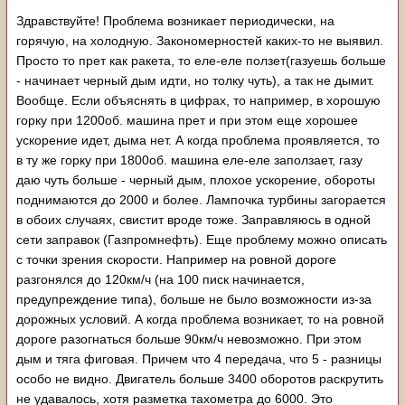
Здравствуйте! Проблема возникает периодически, на
горячую, на холодную. Закономерностей каких-то не выявил.
Просто то прет как ракета, то еле-еле ползет(газуешь больше
- начинает черный дым идти, но толку чуть), а так не дымит.
Вообще. Если объяснять в цифрах, то например, в хорошую
горку при 1200об. машина прет и при этом еще хорошее
ускорение идет, дыма нет. А когда проблема проявляется, то
в ту же горку при 1800об. машина еле-еле заползает, газу
даю чуть больше - черный дым, плохое ускорение, обороты
поднимаются до 2000 и более. Лампочка турбины загорается
в обоих случаях, свистит вроде тоже. Заправляюсь в одной
сети заправок (Газпромнефть). Еще проблему можно описать
с точки зрения скорости. Например на ровной дороге
разгонялся до 120км/ч (на 100 писк начинается,
предупреждение типа), больше не было возможности из-за
дорожных условий. А когда проблема возникает, то на ровной
дороге разогнаться больше 90км/ч невозможно. При этом
дым и тяга фиговая. Причем что 4 передача, что 5 - разницы
особо не видно. Двигатель больше 3400 оборотов раскрутить
не удавалось, хотя разметка тахометра до 6000. Это