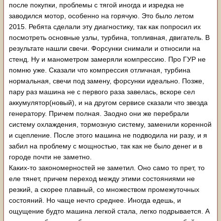
просто интересно - снимали их или просто в счёт
после покупки, проблемы с тягой иногда и изредка не
включили, как и ГУР. ГУР же тоже не трогали?
заводился мотор, особенно на горячую. Это было летом
2015. Ребята сделали эту диагностику, так как попросил их
посмотреть основные узлы, турбина, топливная, двигатель. В
результате нашли свечи. Форсунки снимали и относили на
Вот и распиши ПОДРОБНЕЕ как всё происходит. На ходу
стенд. Ну и манометром замеряли компрессию. Про ГУР не
меняется или после длительной стоянки; туда-сюда
помню уже. Сказали что компрессия отличная, турбина
болтается или длительно клинит, можно ли как-то
нормальная, свечи под замену, форсунки идеально. Позже,
"починить" - по кочкам пролетев или газулькой поиграв?
пару раз машина не с первого раза завелась, вскоре сел
Все симптомы.
аккумулятор(новый), и на другом сервисе сказали что звезда
Было бы хорошо отключить клапан ЕГР или вообще
генератору. Причем полная. Заодно они же перебрали
вырезать эту систему.
систему охлаждения, тормозную систему, заменили коренной
Сильно желательно повесить вольтметр на клапан УОПТ.
и сцепление. После этого машина не подводила ни разу, и я
У тебя явно либо воздух пропадает, либо впрыск сильно
забил на проблему с мощностью, так как не было денег и в
позднится. Для начала нужно понять - что происходит
городе почти не заметно.
конкретно.
Каких-то закономерностей не заметил. Оно само то прет, то
еле тянет, причем переход между этими состояниями не
резкий, а скорее плавный, со множеством промежуточных
состояний. Но чаще нечто среднее. Иногда едешь, и
ощущение будто машина легкой стала, легко подрывается. А