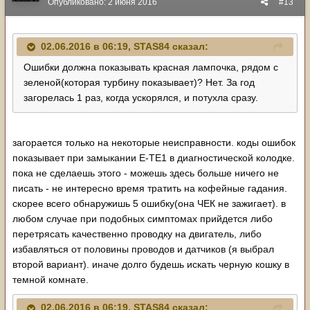
Опубликовано:
2 июня 2016
#13
02.06.2016 в 06:19, STAS84 сказал:
Ошибки должна показывать красная лампочка, рядом с
зеленой(которая турбину показывает)? Нет. За год
загорелась 1 раз, когда ускорялся, и потухла сразу.
загорается только на некоторые неисправности. коды ошибок
показывает при замыкании Е-TE1 в диагностической колодке.
пока не сделаешь этого - можешь здесь больше ничего не
писать - не интересно время тратить на кофейные гадания.
скорее всего обнаружишь 5 ошибку(она ЧЕК не зажигает). в
любом случае при подобных симптомах прийдется либо
перетрясать качественно проводку на двигатель, либо
избавляться от половины проводов и датчиков (я выбрал
второй вариант). иначе долго будешь искать черную кошку в
темной комнате.
02.06.2016 в 06:19, STAS84 сказал: