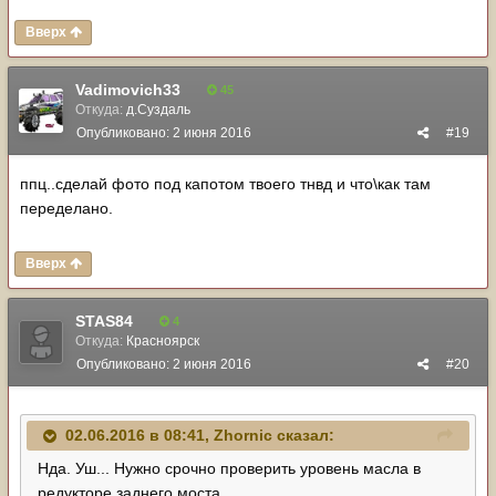
Вверх
Vadimovich33
45
Откуда:
д.Суздаль
Опубликовано:
2 июня 2016
#19
ппц..сделай фото под капотом твоего тнвд и что\как там
переделано.
Вверх
STAS84
4
Откуда:
Красноярск
Опубликовано:
2 июня 2016
#20
02.06.2016 в 08:41, Zhornic сказал:
Нда. Уш... Нужно срочно проверить уровень масла в
редукторе заднего моста.