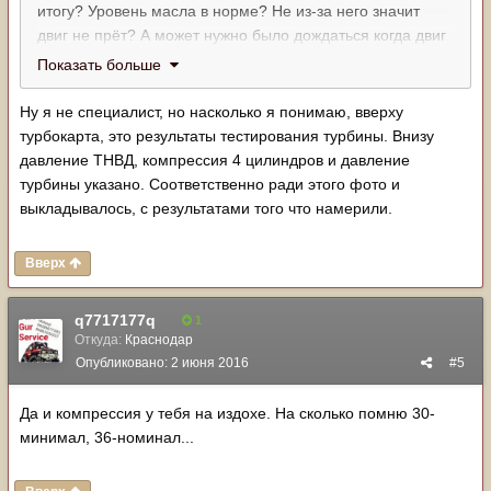
итогу? Уровень масла в норме? Не из-за него значит
двиг не прёт? А может нужно было дождаться когда двиг
не прёт и тогда уровень масла проверять? Типа шутка.
Показать больше
Извини, но я в списке не увидел ничего, что могло бы
Ну я не специалист, но насколько я понимаю, вверху
вызывать описанные тобой симптомы.
турбокарта, это результаты тестирования турбины. Внизу
Любой ремонт начинается с диагностики. А у нас по
давление ТНВД, компрессия 4 цилиндров и давление
жизни везде ремонт заключается в переборке или
турбины указано. Соответственно ради этого фото и
замене всего и вся пока
не заработает
деньги не
выкладывалось, с результатами того что намерили.
кончатся.
Вверх
q7717177q
1
Откуда:
Краснодар
Опубликовано:
2 июня 2016
#5
Да и компрессия у тебя на издохе. На сколько помню 30-
минимал, 36-номинал...