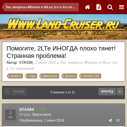
Тех. вопросы 4Runner и HiLux 1го и 2го поколения
Помогите, 2LTе ИНОГДА плохо тянет!
Странная проблема!
Автор:
STAS84
,
2 июня 2016
в
Тех. вопросы 4Runner и HiLux 1го
и 2го поколения
ремонт
тнвд
Двигатель
Дизель
4runner 130
НАЗАД
ВПЕРЁД
Страница 1 из 11
STAS84
4
Откуда:
Красноярск
Опубликовано:
2 июня 2016
#1