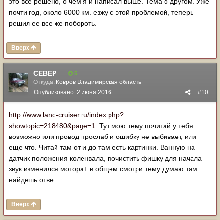
это все решено, о чем я и написал выше. Тема о другом. Уже
почти год, около 6000 км. езжу с этой проблемой, теперь
решил ее все же побороть.
Вверх
CEBEP
5
Откуда:
Ковров Владимирская область
Опубликовано:
2 июня 2016
#10
http://www.land-cruiser.ru/index.php?
showtopic=218480&page=1
. Тут мою тему почитай у тебя
возможно или провод прослаб и ошибку не выбивает, или
еще что. Читай там от и до там есть картинки. Ванную на
датчик положения коленвала, почистить фишку для начала
звук изменился мотора+ в общем смотри тему думаю там
найдешь ответ
Вверх