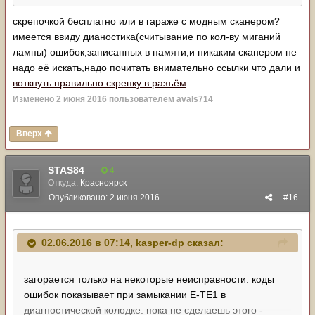
скрепочкой бесплатно или в гараже с модным сканером?
имеется ввиду дианостика(считывание по кол-ву миганий
лампы) ошибок,записанных в памяти,и никаким сканером не
надо её искать,надо почитать внимательно ссылки что дали и
воткнуть правильно скрепку в разъём
Изменено
2 июня 2016
пользователем avals714
Вверх
STAS84
4
Откуда:
Красноярск
Опубликовано:
2 июня 2016
#16
02.06.2016 в 07:14, kasper-dp сказал:
загорается только на некоторые неисправности. коды
ошибок показывает при замыкании Е-TE1 в
диагностической колодке. пока не сделаешь этого -