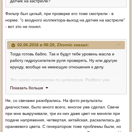
датчик на кастрюле?
Фильтр был целый, при проверке его тоже смотрели - в
норме. "с входного коллектора-выход на датчик на кастрюле"
- вот это не понял.
02.06.2016 в 06:20, Zhornic сказал:
Тогда готовь бабло. Так и будут тебе уровень масла и
работу гидроусилителя руля проверять. Ну или другую
ерунду, вообще не имеющую отношения к делу.
Это замер компрессии по цилиндрам. Разброс уже
большой, не не критический.
Показать больше
Турбина, форсунки, даже сам непосредственно ТНВД не
имеют обыкновения то работать нормально, то
Не, со свечами разобрались. На фото результаты
одномоментно... менять поведение. Грубо говоря они
диагностики, было много всего, многое уже сделал. Свечи
или работают или нет. Компрессия, свечи, масло, СОЖ,
при мне выкручивали, три из них даже цвет не меняли при
ГУР - это откровенный развод на бабки.
подаче напряжения, четвертая, китайская, раскалилась до
оранжевого цвета. С генератором тоже проблемы были, но