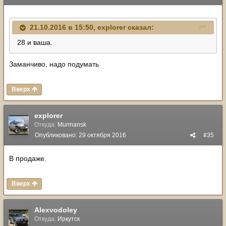
21.10.2016 в 15:50, explorer сказал:
28 и ваша.
Заманчиво, надо подумать
Вверх
explorer
Откуда:
Murmansk
Опубликовано:
29 октября 2016
#35
В продаже.
Вверх
Alexvodoley
Откуда:
Иркутск