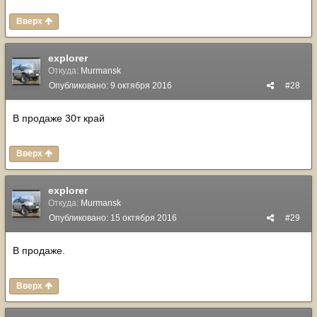
Вверх
explorer
Откуда:
Murmansk
Опубликовано:
9 октября 2016
#28
В продаже 30т край
Вверх
explorer
Откуда:
Murmansk
Опубликовано:
15 октября 2016
#29
В продаже.
Вверх