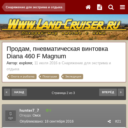
Снаряжение для экстрима и отдыха
Продам, пневматическая винтовка
Diana 460 F Magnum
Автор:
explorer
,
11 июля 2016
в
Снаряжение для экстрима и
отдыха
Охота и рыбалка
Покатушки
Экспедиция
НАЗАД
ВПЕРЁД
Страница 2 из 3
hunter7_7
5
Откуда:
Омск
Опубликовано:
18 сентября 2016
#21