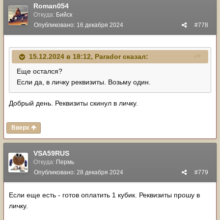
Roman054
Откуда:
Бийск
Опубликовано:
16 декабря 2024
#778
15.12.2024 в 18:12,
Parador
сказал:
Еще остался?
Если да, в личку реквизиты. Возьму один.
Добрый день. Реквизиты скинул в личку.
Вверх
VSA59RUS
Откуда:
Пермь
Опубликовано:
28 декабря 2024
#779
Если еще есть - готов оплатить 1 кубик. Реквизиты прошу в
личку.