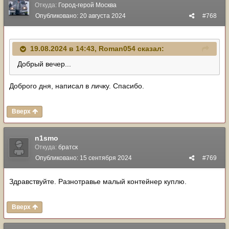
Откуда:
Город-герой Москва
Опубликовано:
20 августа 2024
#768
19.08.2024 в 14:43,
Roman054
сказал:
Добрый вечер...
Доброго дня, написал в личку. Спасибо.
Вверх
n1smo
Откуда:
братск
Опубликовано:
15 сентября 2024
#769
Здравствуйте. Разнотравье малый контейнер куплю.
Вверх