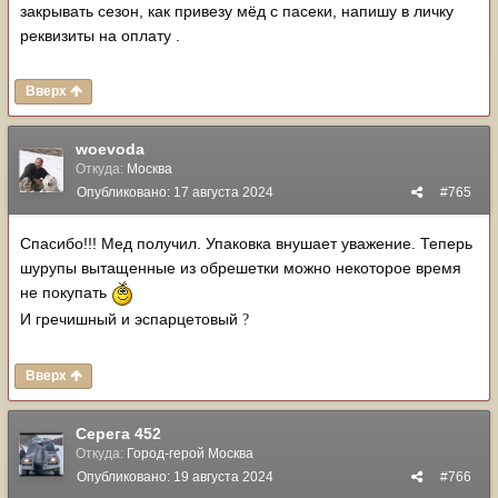
закрывать сезон, как привезу мёд с пасеки, напишу в личку
реквизиты на оплату .
Вверх
woevoda
Откуда:
Москва
Опубликовано:
17 августа 2024
#765
Спасибо!!! Мед получил. Упаковка внушает уважение. Теперь
шурупы вытащенные из обрешетки можно некоторое время
не покупать
И гречишный и эспарцетовый
?
Вверх
Серега 452
Откуда:
Город-герой Москва
Опубликовано:
19 августа 2024
#766