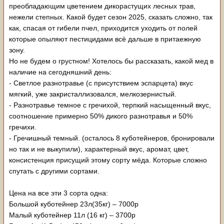
преобладающим цветением дикорастущих лесных трав,
нежели степных. Какой будет сезон 2025, сказать сложно, так
как, спасая от гибели пчел, приходится уходить от полей
которые опыляют пестицидами всё дальше в притаежную
зону.
Но не будем о грустном! Хотелось бы рассказать, какой мед в
наличие на сегодняшний день:
- Светлое разнотравье (с присутствием эспарцета) вкус
мягкий, уже закристаллизовался, мелкозернистый.
- Разнотравье темное с гречихой, терпкий насыщенный вкус,
соотношение примерно 50% дикого разнотравья и 50%
гречихи.
- Гречишный темный. (осталось 8 куботейнеров, бронировали
но так и не выкупили), характерный вкус, аромат, цвет,
консистенция присущий этому сорту мёда. Которые сложно
спутать с другими сортами.
Цена на все эти 3 сорта одна:
Большой куботейнер 23л(35кг) – 7000р
Малый куботейнер 11л (16 кг) – 3700р