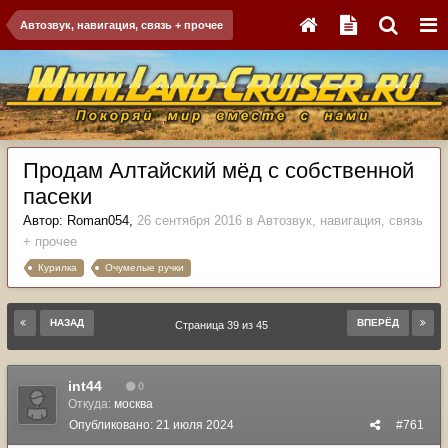
Автозвук, навигация, связь + прочее
Продам Алтайский мёд с собственной
пасеки
Автор:
Roman054
,
26 сентября 2016
в
Автозвук, навигация, связь
+ прочее
Курилка
Очумелые ручки
НАЗАД
ВПЕРЁД
Страница 39 из 45
int44
0
Откуда:
москва
Опубликовано:
21 июля 2024
#761