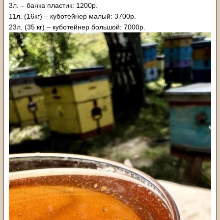
3л. – банка пластик: 1200р.
11л. (16кг) – куботейнер малый: 3700р.
23л. (35 кг) – куботейнер большой: 7000р.