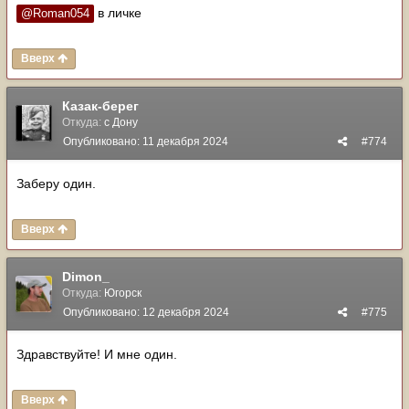
в личке
@Roman054
Вверх
Казак-берег
Откуда:
с Дону
Опубликовано:
11 декабря 2024
#774
Заберу один.
Вверх
Dimon_
Откуда:
Югорск
Опубликовано:
12 декабря 2024
#775
Здравствуйте! И мне один.
Вверх