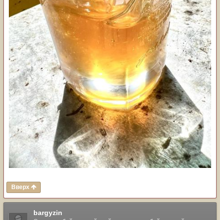
Вверх
bargyzin