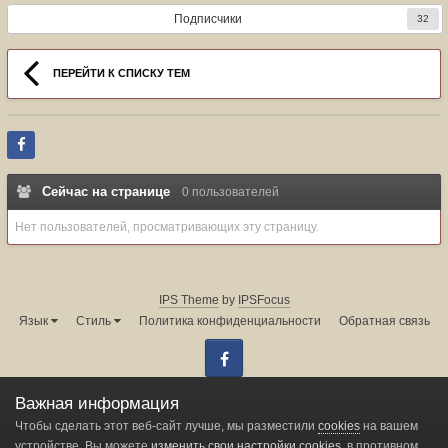
Подписчики
32
ПЕРЕЙТИ К СПИСКУ ТЕМ
Сейчас на странице
0 пользователей
Нет пользователей, просматривающих эту страницу.
IPS Theme
by
IPSFocus
Язык
Стиль
Политика конфиденциальности
Обратная связь
Facebook
Администрация форума:
info@land-cruiser.ru
Важная информация
Powered by Invision Community
Чтобы сделать этот веб-сайт лучше, мы разместили
cookies
на вашем
устройстве. Вы можете
изменить свои настройки cookies
, в противном