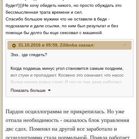
будет!)))Не хочу обидеть никого, но просто обуждать это
бессмысленная трата времени и сил.
Спасибо большое мужики что не оставили в беде -
подсказали и дали ссылки, по ним был результат и без
помощи бы долго бы еще сексовал с машиной.
31.10.2016 в 05:59, Ziliboba сказал:
Эээ.. где глядеть?
Когда подаешь минус угол становится самым поздним,
вот стуки и пропадают. Косвено это означает, что насос
более-менее ровно стоит. И что-то там даже работает.
Сигнал должен быть всегда. В крайнем случае он или из
Показать больше
"иголок" состоит или наоборот почти всегда +12в, но с
такими же "иголками" в минус.
То есть - если на пине мозгов просто +12 - смотри в
Пардон осциллограмма не прикрепилась. Но уже
мозги, там могло сгореть.
отпала необходимость - оказалось блок управления
Если на TCV как бы +12, но с равномерными короткими
двс сдох. Поменял на другой все заработало и
прямоугольными провалами до нуля, это может
означать, что моск пытается управлять - сделать угол
осциллограмма стала нормальной. Правда работает