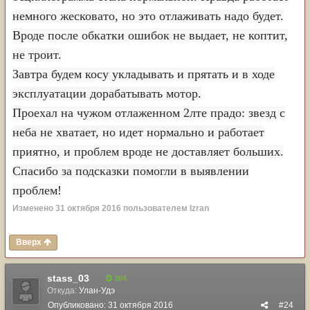
раньше, но почему-то у него не получается.
немного жесковато, но это отлаживать надо будет.
И надо помнить, что мозги не угол крутят, а угловую
Вроде после обкатки ошибок не выдает, не коптит,
разность между датчиками, поэтому важно проверить
не троит.
полярность датчика TDC - если провода перепутаны,
мозги будут пытаться, но никогда не добьются
Завтра будем косу укладывать и прятать и в ходе
желаемого.
эксплуатации дорабатывать мотор.
Проехал на чужом отлаженном 2лте прадо: звезд с
Он не лучше, он просто другой. Нормально едущий 2LTE
неба не хватает, но идет нормально и работает
в длинном праде не сильно отстаёт.
приятно, и проблем вроде не доставляет больших.
Спасибо за подсказки помогли в выявлении
проблем!
Изменено
31 октября 2016
пользователем Izran
Вверх
stass_03
304
Откуда:
Улан-Удэ
Опубликовано:
31 октября 2016
#24