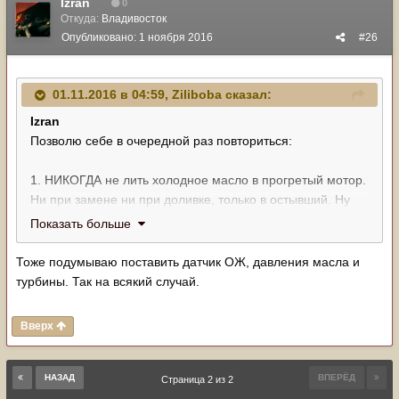
Izran
0
Откуда:
Владивосток
Опубликовано:
1 ноября 2016
#26
01.11.2016 в 04:59, Ziliboba сказал:
Izran
Позволю себе в очередной раз повториться:
1. НИКОГДА не лить холодное масло в прогретый мотор.
Ни при замене ни при доливке, только в остывший. Ну
ессно те же правила с ОЖ.
Показать больше
2. обязательно поставь градусник. В 2L-TE много дырок
в корпусе термостата - выжигаешь любой подходящий
Тоже подумываю поставить датчик ОЖ, давления масла и
старый датчик, втыкаешь туда хотя бы что-то из набора
турбины. Так на всякий случай.
по ссылке, желательно с термопастой и сверху
эпоксидкой.
Вверх
3. никогда не допускать нагрева мотора выше 96-98
градусов. Если он греется дальше - что-то неисправно.
ТНВД, радиатор, давления нет, пузыри.. короче поиски.
НАЗАД
ВПЕРЁД
Страница 2 из 2