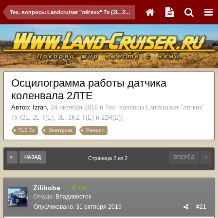
Тех. вопросы Landcruiser "лёгких" 7x (2L, 2L-T(Е), 3L, 1KZ-T(E) и 22R(Е))
Осцилограмма работы датчика
коленвала 2ЛТЕ
Автор:
Izran
,
24 октября 2016
в
Тех. вопросы Landcruiser "лёгких"
7x (2L, 2L-T(Е), 3L, 1KZ-T(E) и 22R(Е))
TLC 7x
Электрика
Ремонт
НАЗАД
ВПЕРЁД
Страница 2 из 2
Ziliboba
142
Откуда:
Владивосток
Опубликовано:
31 октября 2016
#21