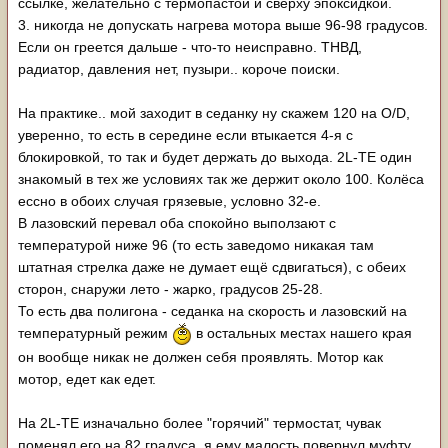
ссылке, желательно с термопастой и сверху эпоксидкой.
3. никогда не допускать нагрева мотора выше 96-98 градусов.
Если он греется дальше - что-то неисправно. ТНВД,
радиатор, давления нет, пузыри.. короче поиски.
На практике.. мой заходит в седанку ну скажем 120 на O/D,
уверенно, то есть в середине если втыкается 4-я с
блокировкой, то так и будет держать до выхода. 2L-TE один
знакомый в тех же условиях так же держит около 100. Колёса
ессно в обоих случая грязевые, условно 32-е.
В лазовский перевал оба спокойно выползают с
температурой ниже 96 (то есть заведомо никакая там
штатная стрелка даже не думает ещё сдвигаться), с обеих
сторон, снаружи лето - жарко, градусов 25-28.
То есть два полигона - седанка на скорость и лазовский на
температурный режим
в остальных местах нашего края
он вообще никак не должен себя проявлять. Мотор как
мотор, едет как едет.
На 2L-TE изначально более "горячий" термостат, чувак
поменял его на 82 градуса, я ему малость повернул муфту,