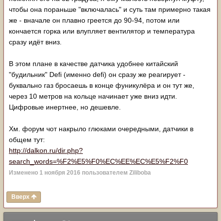
чтобы она пораньше "включалась" и суть там примерно такая
же - вначале он плавно греется до 90-94, потом или
кончается горка или влупляет вентилятор и температура
сразу идёт вниз.
В этом плане в качестве датчика удобнее китайский
"будильник" Defi (именно defi) он сразу же реагирует -
буквально газ бросаешь в конце фуникулёра и он тут же,
через 10 метров на кольце начинает уже вниз идти.
Цифровые инертнее, но дешевле.
Хм. форум чот накрыло глюками очередными, датчики в
общем тут:
http://dalkon.ru/dir.php?
search_words=%F2%E5%F0%EC%EE%EC%E5%F2%F0
Изменено
1 ноября 2016
пользователем Ziliboba
Вверх