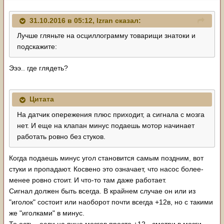
31.10.2016 в 05:12, Izran сказал:
Лучше гляньте на осциллограмму товарищи знатоки и
подскажите:
Эээ.. где глядеть?
Цитата
На датчик опережения плюс приходит, а сигнала с мозга
нет. И еще на клапан минус подаешь мотор начинает
работать ровно без стуков.
Когда подаешь минус угол становится самым поздним, вот
стуки и пропадают. Косвено это означает, что насос более-
менее ровно стоит. И что-то там даже работает.
Сигнал должен быть всегда. В крайнем случае он или из
"иголок" состоит или наоборот почти всегда +12в, но с такими
же "иголками" в минус.
То есть - если на пине мозгов просто +12 - смотри в мозги,