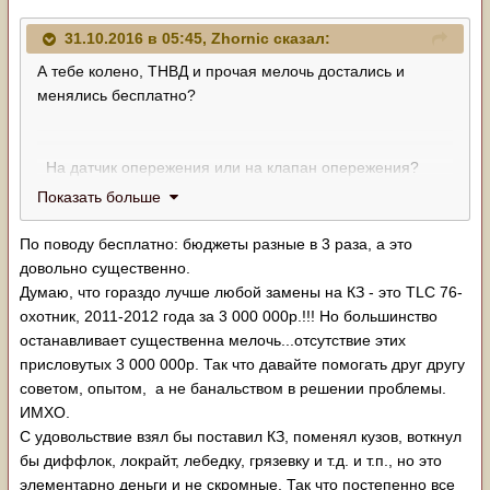
И надо помнить, что мозги не угол крутят, а угловую
разность между датчиками, поэтому важно проверить
31.10.2016 в 05:45, Zhornic сказал:
полярность датчика TDC - если провода перепутаны,
А тебе колено, ТНВД и прочая мелочь достались и
мозги будут пытаться, но никогда не добьются
менялись бесплатно?
желаемого.
Он не лучше, он просто другой. Нормально едущий 2LTE
На датчик опережения или на клапан опережения?
в длинном праде не сильно отстаёт.
Показать больше
После твоего коленвала можно что угодно предполагать
Пардон осциллограмма не прикрепилась. Но уже отпала
- перевёрнутый плунжер, ГРМ от балды и прочая...
необходимость - оказалось блок управления двс сдох.
По поводу бесплатно: бюджеты разные в 3 раза, а это
Вообще подачей напряжения на этот клапан УОПТ в
Поменял на другой все заработало и осциллограмма
довольно существенно.
позднее уводится. Потому и стуки исчезают. А вот
стала нормальной. Правда работает немного жесковато,
Думаю, что гораздо лучше любой замены на КЗ - это TLC 76-
почему комп УОПТ в ранее загоняет - вот это и смотри
но это отлаживать надо будет. Вроде после обкатки
охотник, 2011-2012 года за 3 000 000р.!!! Но большинство
своим осциллографом. На клапане УОПТ для начала
ошибок не выдает, не коптит, не троит.
останавливает существенна мелочь...отсутствие этих
глядь сигнал.
присловутых 3 000 000р. Так что давайте помогать друг другу
советом, опытом, а не банальством в решении проблемы.
ИМХО.
С удовольствие взял бы поставил КЗ, поменял кузов, воткнул
бы диффлок, локрайт, лебедку, грязевку и т.д. и т.п., но это
элементарно деньги и не скромные. Так что постепенно все