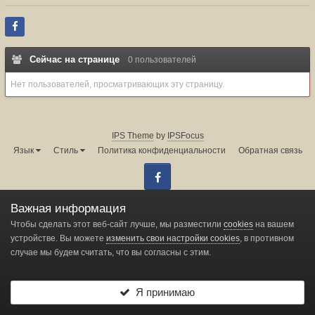
Сейчас на странице
0 пользователей
Нет пользователей, просматривающих эту страницу.
IPS Theme
by
IPSFocus
Язык
Стиль
Политика конфиденциальности
Обратная связь
Facebook
Администрация форума:
info@land-cruiser.ru
Важная информация
Powered by Invision Community
Чтобы сделать этот веб-сайт лучше, мы разместили
cookies
на вашем
устройстве. Вы можете
изменить свои настройки cookies
, в противном
случае мы будем считать, что вы согласны с этим.
Change privacy settings
Я принимаю