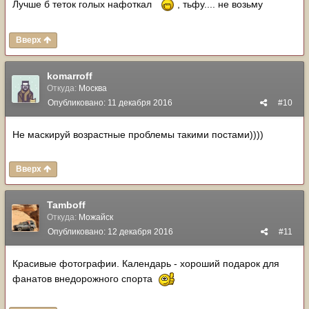
Лучше б теток голых нафоткал
, тьфу.... не возьму
Вверх
komarroff
Откуда:
Москва
Опубликовано:
11 декабря 2016
#10
Не маскируй возрастные проблемы такими постами))))
Вверх
Tamboff
Откуда:
Можайск
Опубликовано:
12 декабря 2016
#11
Красивые фотографии. Календарь - хороший подарок для
фанатов внедорожного спорта