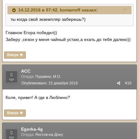
14.12.2016 в 07:42, komarroff сказал:
ты когда свой экземпляр заберешь?)
Главное Егора победил))
Заберу ,сезон у меня чайный устаю,а ехать до тебя далеко))
Вверх
ACC
Откуда:
Пушкино, М.О.
Опубликовано:
15 декабря 2016
#16
Коля, привет! А где в Люблино?
Вверх
Egorka-4g
Откуда:
Ростов-на-Дону