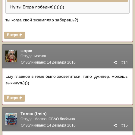
Ну ты Егора победил))))))))
ты когда свой экземпляр заберешь?)
Вверх
жорж
Откуда:
москва
Опубликовано:
14 декабря 2016
#14
Ему главное в теме было засветиться, типо джипер, можешь
выкинуть))))
Вверх
Толян (frein)
Откуда:
Москва ЮВАО Люблино
Опубликовано:
14 декабря 2016
#15