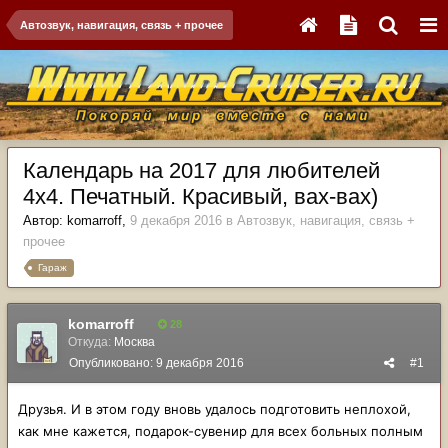
Автозвук, навигация, связь + прочее
Календарь на 2017 для любителей
4х4. Печатный. Красивый, вах-вах)
Автор:
komarroff
,
9 декабря 2016
в
Автозвук, навигация, связь +
прочее
Гараж
komarroff
28
Откуда:
Москва
Опубликовано:
9 декабря 2016
#1
Друзья. И в этом году вновь удалось подготовить неплохой,
как мне кажется, подарок-сувенир для всех больных полным