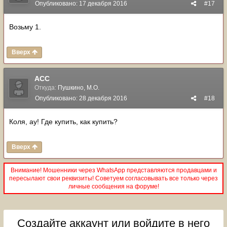
Опубликовано:
17 декабря 2016
#17
Возьму 1.
Вверх
ACC
Откуда:
Пушкино, М.О.
Опубликовано:
28 декабря 2016
#18
Коля, ау! Где купить, как купить?
Вверх
Внимание! Мошенники через WhatsApp представляются продавцами и
пересылают свои реквизиты! Советуем согласовывать все только через
личные сообщения на форуме!
Создайте аккаунт или войдите в него