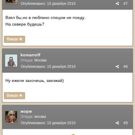
Опубликовано:
10 декабря 2016
#7
Взял бы,но в люблино спецом не поеду..
На севере будешь?
Вверх
komarroff
Откуда:
Москва
Опубликовано:
10 декабря 2016
#8
Ну ежели захочешь, заезжай)
Вверх
жорж
Откуда:
москва
Опубликовано:
10 декабря 2016
#9