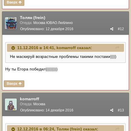
Вверх
Толян (frein)
Откуда:
Москва ЮВАО Люблино
Опубликовано:
12 декабря 2016
#12
11.12.2016 в 14:41, komarroff сказал:
Не маскируй возрастные проблемы такими постами))))
Ну ты Егора победил))))))))
Вверх
komarroff
Откуда:
Москва
Опубликовано:
14 декабря 2016
#13
12.12.2016 в 06:24, Толян (frein) сказал: