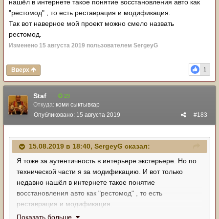
нашёл в интернете такое понятие восстановления авто как
"рестомод" , то есть реставрация и модификация.
Так вот наверное мой проект можно смело назвать
рестомод.
Изменено
15 августа 2019
пользователем SergeyG
Вверх
1
Staf
29
Откуда:
коми сыктывкар
Опубликовано:
15 августа 2019
#183
15.08.2019 в 18:40,
SergeyG
сказал:
Я тоже за аутентичность в интерьере экстерьере. Но по
технической части я за модификацию. И вот только
недавно нашёл в интернете такое понятие
восстановления авто как "рестомод" , то есть
реставрация и модификация.
Так вот наверное мой проект можно смело назвать
Показать больше