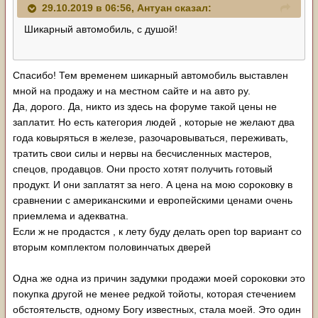
29.10.2019 в 06:56,
Антуан
сказал:
Шикарный автомобиль, с душой!
Спасибо! Тем временем шикарный автомобиль выставлен
мной на продажу и на местном сайте и на авто ру.
Да, дорого. Да, никто из здесь на форуме такой цены не
заплатит. Но есть категория людей , которые не желают два
года ковыряться в железе, разочаровываться, переживать,
тратить свои силы и нервы на бесчисленных мастеров,
спецов, продавцов. Они просто хотят получить готовый
продукт. И они заплатят за него. А цена на мою сороковку в
сравнении с американскими и европейскими ценами очень
приемлема и адекватна.
Если ж не продастся , к лету буду делать open top вариант со
вторым комплектом половинчатых дверей
Одна же одна из причин задумки продажи моей сороковки это
покупка другой не менее редкой тойоты, которая стечением
обстоятельств, одному Богу известных, стала моей. Это один