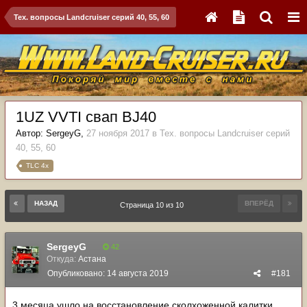
Тех. вопросы Landcruiser серий 40, 55, 60
1UZ VVTI свап BJ40
Автор:
SergeyG
,
27 ноября 2017
в
Тех. вопросы Landcruiser серий
40, 55, 60
TLC 4x
НАЗАД
ВПЕРЁД
Страница 10 из 10
SergeyG
42
Откуда:
Астана
Опубликовано:
14 августа 2019
#181
3 месяца ушло на восстановление сколхоженной калитки