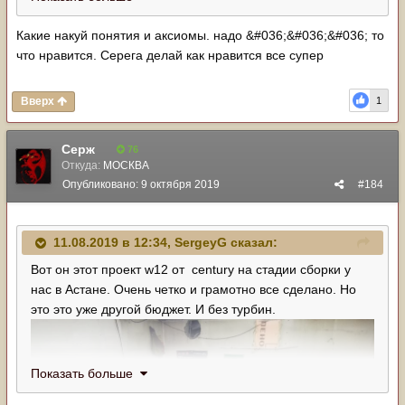
рестомод.
Какие накуй понятия и аксиомы. надо &#036;&#036;&#036; то
что нравится. Серега делай как нравится все супер
Вверх
1
Серж
76
Откуда:
МОСКВА
Опубликовано:
9 октября 2019
#184
11.08.2019 в 12:34,
SergeyG
сказал:
Вот он этот проект w12 от century на стадии сборки у
нас в Астане. Очень четко и грамотно все сделано. Но
это это уже другой бюджет. И без турбин.
Показать больше