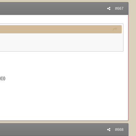
#667
)))
#668