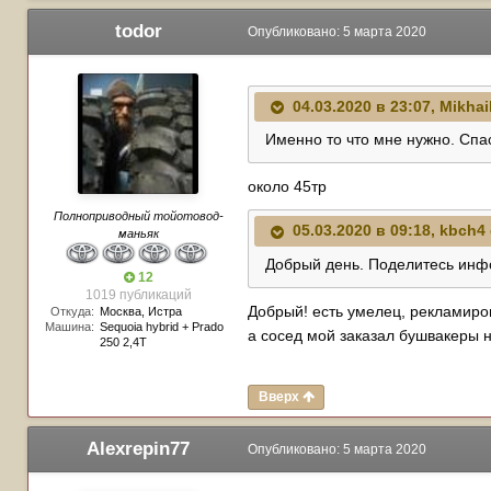
todor
Опубликовано:
5 марта 2020
04.03.2020 в 23:07,
Mikhai
Именно то что мне нужно. Спа
около 45тр
Полноприводный тойотовод-
05.03.2020 в 09:18,
kbch4
маньяк
Добрый день. Поделитесь инф
12
1019 публикаций
Добрый! есть умелец, рекламиров
Откуда:
Москва, Истра
Машина:
Sequoia hybrid + Prado
а сосед мой заказал бушвакеры н
250 2,4T
Вверх
Alexrepin77
Опубликовано:
5 марта 2020