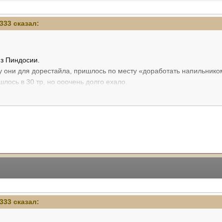
333
сказал:
з Пиндосии.
у они для дорестайла, пришлось по месту «доработать напильником
лось в 30 тр, но ооочень долго ехало.
а.
333
сказал: