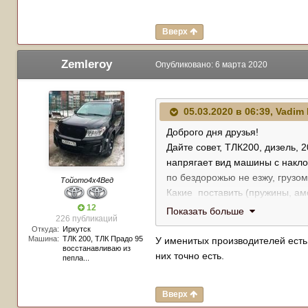
Вверх
Zemleroy
Опубликовано:
6 марта 2020
05.03.2020 в 06:39,
Vadim 
Доброго дня друзья!
Дайте совет, ТЛК200, дизель, 2
напрягает вид машины с накло
по бездорожью не езжу, грузом
Тойото4х4Вед
Какие поставить (пружины, ам
какую контору посоветуйте что
12
Показать больше
226 публикаций
спасибо человеческое !!!
Откуда:
Иркутск
Машина:
ТЛК 200, ТЛК Прадо 95
У именитых производителей есть
восстанавливаю из
них точно есть.
пепла...
Вверх