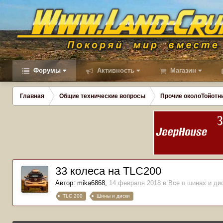
Форумы
Активность
Магазин
Главная
Общие технические вопросы
Прочие околоТойотн
33 колеса на TLC200
Автор:
mika6868
,
14 февраля 2018
в
Все о шинах и ди
TLC 200
Шины и диски