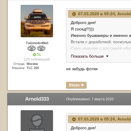
07.03.2020 в 05:24,
Arnold
Доброго дня!
Я сосед!!!)))
Именно бушвакеры и именно и
Встали с доработкой, поскольк
Тойото4х4Вед
Само изделие с доставкой обош
Плюс установка, плюс покраск
31
Показать больше
120 публикаций
Фото позднее приложу
Откуда:
Москва
Машина:
TLC 200
не забудь фотки
Вверх
Arnold333
Опубликовано:
7 марта 2020
07.03.2020 в 05:24,
Arnold
Доброго дня!