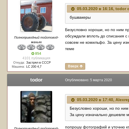
05.03.2020 в 16:16,
todor
с
бушвакеры
Безусловно хороши, но по ним пр
обсуждали вплоть до списания с 
Полноприводный тойотовод-
совсем не комильфо. За цену изн
маньяк
теме
854
4101 публикация
Откуда:
Застрял в СССР
Вверх
Машина:
LC 200 4,7
todor
Опубликовано:
5 марта 2020
05.03.2020 в 17:40,
Alexre
Безусловно хороши, но по ним
За цену изначально дешевле м
попрошу фотографий и уточню кто
Полноприводный тойотовод-