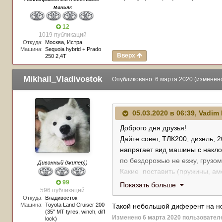
маньяк
12
1019 публикаций
Откуда:
Москва, Истра
Машина:
Sequoia hybrid + Prado
Вверх
250 2,4T
Mikhail_Vladivostok
Опубликовано:
6 марта 2020
(изменен
05.03.2020 в 06:39,
Vadim 
Доброго дня друзья!
Дайте совет, ТЛК200, дизель, 2
напрягает вид машины с накло
по бездорожью не езжу, грузом
Диванный джипер))
Какие поставить (пружины, ам
какую контору посоветуйте что
99
Показать больше
596 публикаций
спасибо человеческое !!!
Откуда:
Владивосток
Машина:
Toyota Land Cruiser 200
Такой небольшой диферент на но
(35" MT tyres, winch, diff
Изменено
6 марта 2020
пользователе
lock)