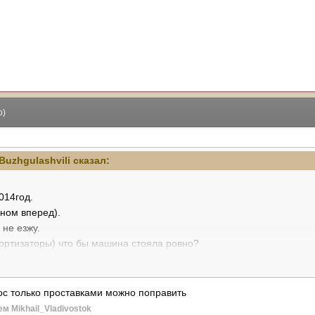
о)
Buzhgulashvili
сказал:
014год.
ном вперед).
 не езжу.
ортизаторы) что бы машина стояла ровно?
бы все установили по-людски (в москве)
с только проставками можно поправить
м Mikhail_Vladivostok