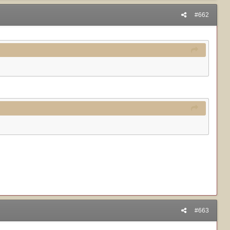
#662
#663