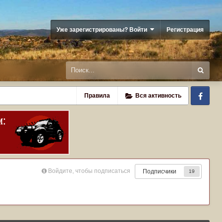
Уже зарегистрированы? Войти
Регистрация
Fa
Правила
Вся активность
Войдите, чтобы подписаться
Подписчики
19