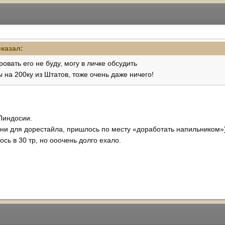
казал:
овать его не буду, могу в личке обсудить
 на 200ку из Штатов, тоже очень даже ничего!
Пиндосии.
они для дорестайла, пришлось по месту «доработать напильником»)
сь в 30 тр, но ооочень долго ехало.