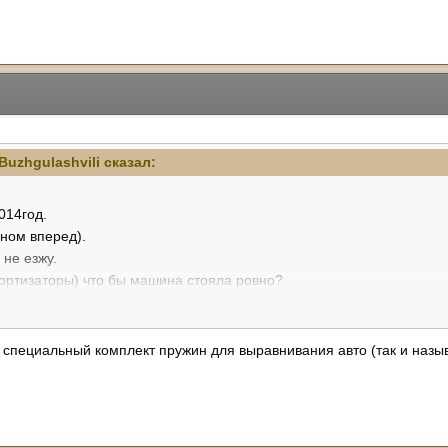
Buzhgulashvili
сказал:
014год.
ном вперед).
 не езжу.
ортизаторы) что бы машина стояла ровно?
бы все установили по-людски (в москве)
 специальный комплект пружин для выравнивания авто (так и назы