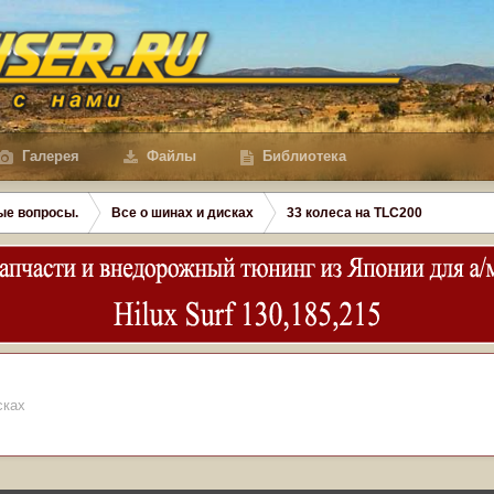
Галерея
Файлы
Библиотека
ые вопросы.
Все о шинах и дисках
33 колеса на TLC200
сках