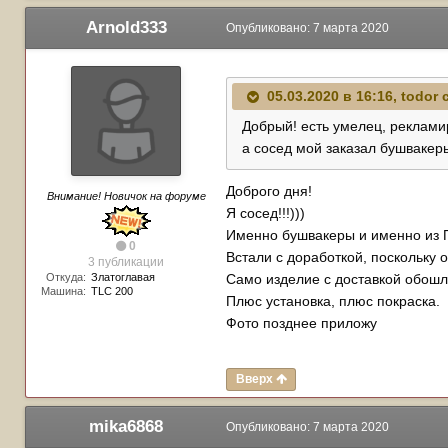
Arnold333
Опубликовано:
7 марта 2020
05.03.2020 в 16:16,
todor
с
Добрый! есть умелец, рекламир
а сосед мой заказал бушвакеры
Доброго дня!
Внимание! Новичок на форуме
Я сосед!!!)))
Именно бушвакеры и именно из 
0
Встали с доработкой, поскольку 
3 публикации
Откуда:
Златоглавая
Само изделие с доставкой обошло
Машина:
TLC 200
Плюс установка, плюс покраска.
Фото позднее приложу
Вверх
mika6868
Опубликовано:
7 марта 2020