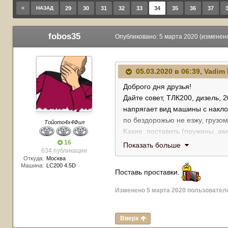
НАЗАД
29
30
31
32
33
34
35
36
37
fobos35
Опубликовано:
5 марта 2020
(изменен
05.03.2020 в 06:39,
Vadim 
Доброго дня друзья!
Дайте совет, ТЛК200, дизель, 2
напрягает вид машины с накло
по бездорожью не езжу, грузом
Тойото4х4Фил
Какие поставить (пружины, ам
какую контору посоветуйте что
16
Показать больше
634 публикации
спасибо человеческое !!!
Откуда:
Москва
Машина:
LC200 4.5D
Поставь проставки.
Изменено
5 марта 2020
пользователе
Вверх