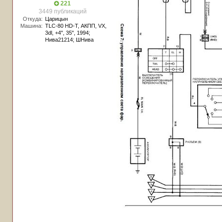
221
3449 публикаций
Откуда:
Царицын
Машина:
TLC-80 HD-T, АКПП, VX,
3dl, +4", 35", 1994;
Нива21214; ШНива