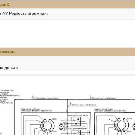
зал:
рет?? Редкость огромная.
сказал:
е деньги.