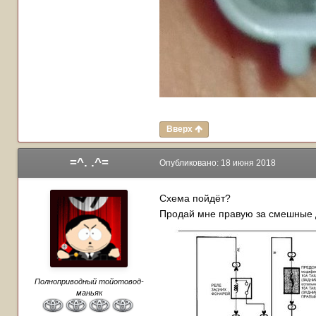
Вверх
=^. .^=
Опубликовано:
18 июня 2018
Схема пойдёт?
Продай мне правую за смешные 
Полноприводный тойотовод-
маньяк