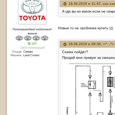
18.06.2018 в 11:47,
zzu
ска
А где вы их взяли если не сек
Новые то не проблема купить )))
Полноприводный тойотовод-
маньяк
105
18.06.2018 в 09:36,
=^. .^=
1808 публикаций
Схема пойдёт?
Откуда:
Сибирь
Машина:
Land Cruiser
Продай мне правую за смешны