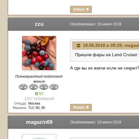
Вверх
zzu
Опубликовано:
18 июня 2018
18.06.2018 в 09:25,
magaz
Пришли фары на Land Cruiser 
А где вы их взяли если не секрет
Полноприводный тойотовод-
маньяк
57
1327 публикаций
Откуда:
Москва
Вверх
Машина:
TLC 80, 95
magazin69
Опубликовано:
18 июня 2018