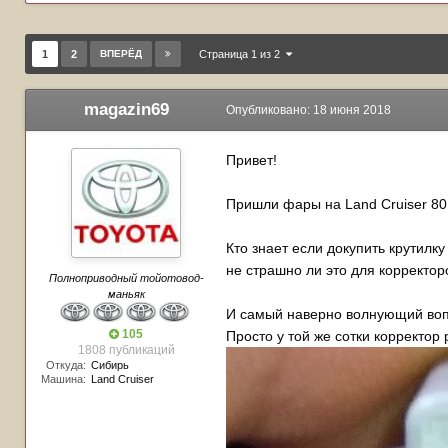
1
2
ВПЕРЁД
Страница 1 из 2
magazin69
Опубликовано:
18 июня 2018
Привет!
Пришли фары на Land Cruiser 80
Кто знает если докупить крутилк
не страшно ли это для корректор
Полноприводный тойотовод-
маньяк
И самый наверно волнующий вопр
105
Просто у той же сотки корректор 
1808 публикаций
Откуда:
Сибирь
Машина:
Land Cruiser