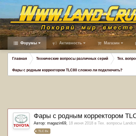
Форумы
Активность
Магазин
Главная
Технические вопросы различных серий
Тех. вопро
Фары с родным корректором TLC80 сложно ли подключить?
Фары с родным корректором TL
Автор:
magazin69
,
18 июня 2018
в
Тех. вопросы Landcru
TLC 8x