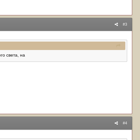
#3
го света, на
#4