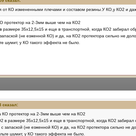
09
сказал:
и М/Т.
я от КО измененными плечами и составом резины.У КО,у КО2 и даж
О протектор на 2-3мм выше чем на КО2
 размере 35х12,5х15 и еще в транспортной, когда КО2 забирал об
 запаской (не езженной КО) и да, на КО2 протектора сильно не доло
е шумит, у КО такого эффекта не было.
B
сказал:
а КО протектор на 2-3мм выше чем на КО2
2 в размере 35х12,5х15 и еще в транспортной, когда КО2 забирал 
 с запаской (не езженной КО) и да, на КО2 протектора сильно не д
льте шумит, у КО такого эффекта не было.