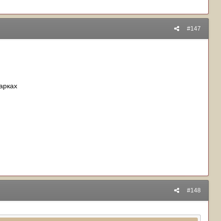
#147
 арках
#148