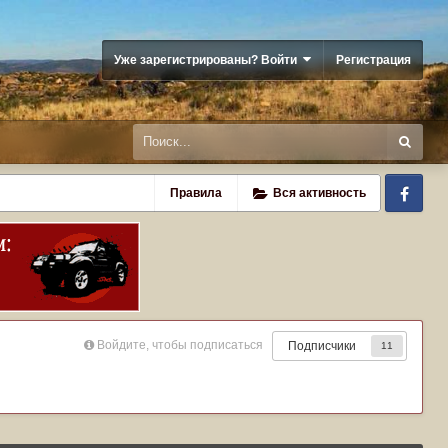
Уже зарегистрированы? Войти
Регистрация
Fa
Правила
Вся активность
Войдите, чтобы подписаться
Подписчики
11