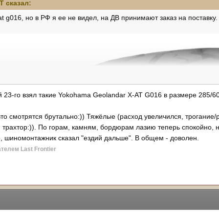
eT
сказал:
at g016, но в РФ я ее не видел, на ДВ принимают заказ на поставку
й 23-го взял такие Yokohama Geolandar X-AT G016 в размере 285/60 
авто смотрятся брутально:)) Тяжёлые (расход увеличился, трогание/
 трахтор:)). По горам, камням, бордюрам лазию теперь спокойно, 
о, шиномонтажник сказал "ездий дальше". В общем - доволен.
телем Last Frontier