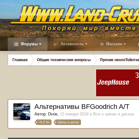
Форумы
Активность
Магазин
Главная
Общие технические вопросы
Прочие околоТойотн
Альтернативы BFGoodrich A/Т
Автор:
Dvoe
,
13 января 2019
в
Все о шинах и дисках
TLC 8x
Шины и диски