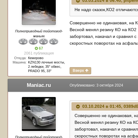
03.03.2024 в 06:40,
pitpen
Эдакий компромис, между А/Т 
Не надо сказок,КО2 отличаютс
Совершенно не одинаковая, на К
Весной менял резину КО на КО2 в
Полноприводный тойотовод-
забортовал, накачал и сравнил с
маньяк
скоростных поворотах на асфальт
67
2061 публикация
Откуда:
Кемерово
Машина:
KZN130 лочные мосты,
2 лебедки, 35" обвес,
Вверх
PRADO 95, 33"
Maniac.ru
Опубликовано:
3 октября 2024
03.10.2024 в 01:45,
0389d
Совершенно не одинаковая, н
Весной менял резину КО на КО
забортовал, накачал и сравнил
скоростных поворотах на асфа
Полноприводный тойотовод-