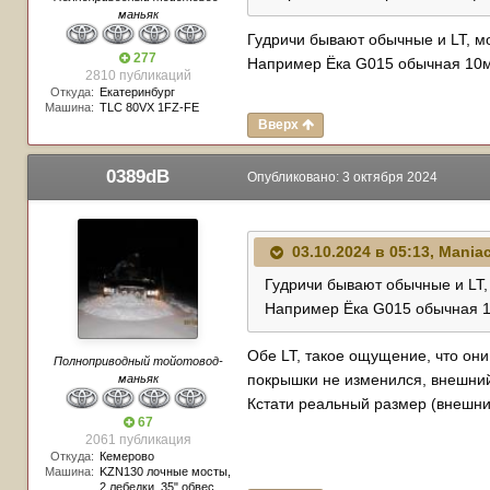
маньяк
Гудричи бывают обычные и LT, мо
277
Например Ёка G015 обычная 10мм
2810 публикаций
Откуда:
Екатеринбург
Машина:
TLC 80VX 1FZ-FE
Вверх
0389dB
Опубликовано:
3 октября 2024
03.10.2024 в 05:13,
Maniac
Гудричи бывают обычные и LT,
Например Ёка G015 обычная 10
Обе LT, такое ощущение, что они
Полноприводный тойотовод-
покрышки не изменился, внешний
маньяк
Кстати реальный размер (внешни
67
2061 публикация
Откуда:
Кемерово
Машина:
KZN130 лочные мосты,
2 лебедки, 35" обвес,