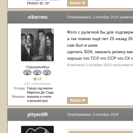
Вверх
PRADO 95, 33"
vikernes
Опубликовано:
3 октября 2024
(измене
Фото с рулеткой бы для подтвер
а так помню ещё лет 25 назад 3
сам был в шоке
сделать SOA, заказать резину ка
хорошо что ТСЛ что ССР что СХ 
Изменено
3 октября 2024
пользовате
Тойото4х4Фил
12
444 публикации
Откуда:
Город-сад имени
Маркиза Де-Сада
Машина:
машина и очень
Вверх
хорошая(три)
pitpen09
Опубликовано:
3 октября 2024