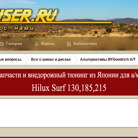
Галерея
Файлы
Библиотека
ые вопросы.
Все о шинах и дисках
Альтернативы BFGoodrich A/Т