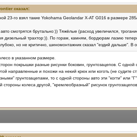
rontier
сказал:
ной 23-го взял такие Yokohama Geolandar X-AT G016 в размере 285/
а авто смотрятся брутально:)) Тяжёлые (расход увеличился, трогани
я дизельный трахтор:)). По горам, камням, бордюрам лазию теперь
лубоко, но не критично, шиномонтажник сказал "ездий дальше". В 
колесо в указанном размере.
 сторон покрышки разные рисунки боковин, грунтозацепов. С одно
угой направленные и похожи на некий крюк или коготь (не судите ст
ными" грунтозацепами, то с одной стороны авто эти "когти" или "Г" 
й стороны колеса другой, "кремлеобразный" рисунок грунтозацепов