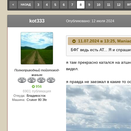
НАЗАД
3
4
5
6
7
8
9
10
11
12
В
kot333
Опубликовано:
12 июля 2024
11.07.2024 в 13:25,
Maniac
БФГ ведь есть AT... Я и спраш
я там прекрасно катался на атшно
видел.
Полноприводный тойотовод-
маньяк
я правда не заезжал в какие то 
956
6901 публикация
Откуда:
Владивосток
Машина:
Cruiser 80 3fe