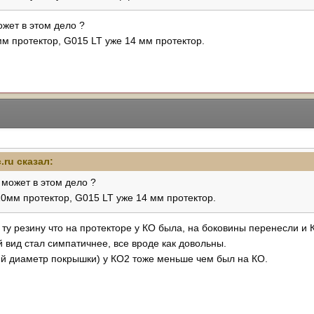
жет в этом дело ?
 протектор, G015 LT уже 14 мм протектор.
.ru
сказал:
 может в этом дело ?
мм протектор, G015 LT уже 14 мм протектор.
 ту резину что на протекторе у КО была, на боковины перенесли и
 вид стал симпатичнее, все вроде как довольны.
й диаметр покрышки) у КО2 тоже меньше чем был на КО.