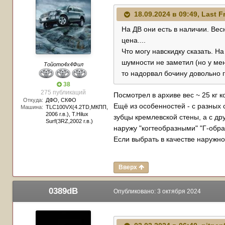
18.09.2024 в 09:49,
Last F
На ДВ они есть в наличии. Вес
цена....
Что могу навскидку сказать. Н
шумности не заметил (но у мен
Тойото4х4Фил
то надорвал бочину довольно г
38
275 публикаций
Посмотрел в архиве вес ~ 25 кг 
Откуда:
ДФО, СКФО
Ещё из особенностей - с разных
Машина:
TLC100VX(4.2TD,МКПП,
2006 г.в.), T.Hilux
зубцы кремлевской стены, а с др
Surf(3RZ,2002 г.в.)
наружу "когтеобразными" "Г-образ
Если выбрать в качестве наружно
Вверх
0389dB
Опубликовано:
3 октября 2024