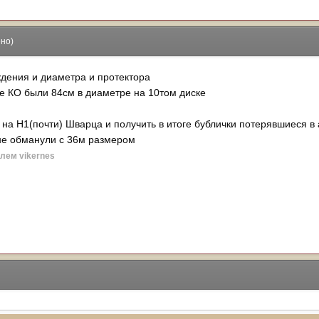
но)
ждения и диаметра и протектора
5е КО были 84см в диаметре на 10том диске
к на Н1(почти) Шварца и получить в итоге бублички потерявшиеся в
не обманули с 36м размером
лем vikernes