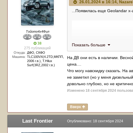
26.01.2024 в 16:14,
Nazar
...Появилась еще Geolandar x-
Тойото4х4Фил
38
Показать больше
275 публикаций
Откуда:
ДФО, СКФО
Машина:
TLC100VX(4.2TD,МКПП,
На ДВ они есть в наличии. Весно
2006 г.в.), T.Hilux
цена....
Surf(3RZ,2002 г.в.)
Что могу навскидку сказать. На 
не заметил (но у меня дизельный
довольно глубоко, но не критичн
Изменено
18 сентября 2024
пользова
Вверх
Last Frontier
Опубликовано:
18 сентября 2024