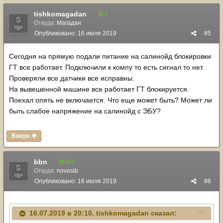
tishkomagadan
1
Откуда:
Магадан
Опубликовано:
16 июля 2019
#5
Сегодня на прямую подали питание на салинойд блокировки
ГТ все работает. Подключили к компу то есть сигнал то нет.
Проверяли все датчики все исправны.
На вывешенной машине все работает ГТ блокируется.
Поехал опять не включается. Что еще может быть? Может ли
быть слабое напряжение на салинойд с ЭБУ?
Вверх
bbn
622
Откуда:
novosib
Опубликовано:
16 июля 2019
#6
16.07.2019 в 20:10,
tishkomagadan
сказал: