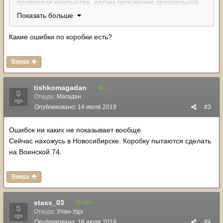
проверяли компьютер, датчик положения дроссельной
заслонки , ГТ потроха, все датчики ни чего не помо гло.
Показать больше
Подскажите что еще может быть?
Какие ошибки по коробки есть?
Вверх
tishkomagadan
1
Откуда:
Магадан
Опубликовано:
14 июля 2019
#3
Ошибок ни каких не показывает вообще
Сейчас нахожусь в Новосибирске. Коробку пытаются сделать
на Воинской 74.
Вверх
stass_03
304
Откуда:
Улан-Удэ
Опубликовано:
16 июля 2019
#4