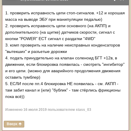
1. проверить исправность цепи стоп-сигналов. +12 и хорошая
масса на выводе ЭБУ при манипуляции педалью)
2. проверить исправность цепи основного (на АКПП) и
дополнительного (на щитке) датчиков скорости, сигнал с
кнопки "POWER" ECT сигнал с раздатки "4WD"
3. комп проверить на наличие неисправных конденсаторов
"вытекших" и разъетые дорожки
4. подать принудительно на клапан соленоид БГТ +12в, в
движении, если блокировка появилась - смотреть "ингибитор"
и его цепи. (можно для аварийного продолжения движения
оставить тумблер)
5. ЕСЛИ после пп.4 блокировка НЕ появилась - см. АКПП -
там забит канал и (или) "бублик" - там стёрлись фрикционы
пока всё))
Изменено
16 июля 2019
пользователем stass_03
Вверх