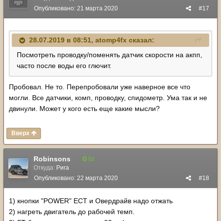
Опубликовано:
21 марта 2020
#17
28.07.2019 в 08:51,
atomp4fx
сказал:
Посмотреть проводку/поменять датчик скорости на акпп,
часто после воды его глючит.
Пробовал. Не то. Перепробовали уже наверное все что
могли. Все датчики, комп, проводку, спидометр. Ума так и не
двинули. Может у кого есть еще какие мысли?
Вверх
Robinsons
52
Откуда:
Рига
Опубликовано:
22 марта 2020
#18
1) кнопки "POWER" ECT и Овердрайв надо отжать
2) нагреть двигатель до рабочей темп.