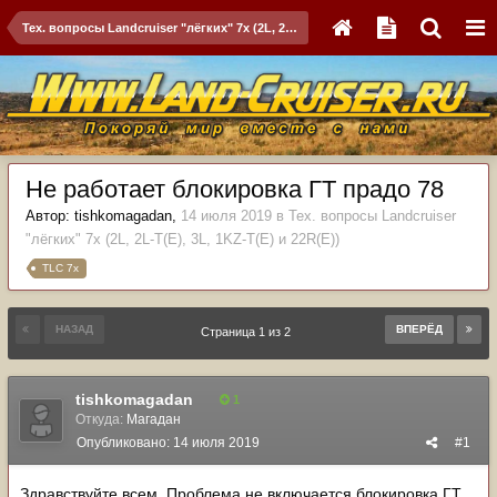
Тех. вопросы Landcruiser "лёгких" 7x (2L, 2L-T(Е), 3L, 1KZ-T(E) и 22R(Е))
Не работает блокировка ГТ прадо 78
Автор:
tishkomagadan
,
14 июля 2019
в
Тех. вопросы Landcruiser
"лёгких" 7x (2L, 2L-T(Е), 3L, 1KZ-T(E) и 22R(Е))
TLC 7x
НАЗАД
ВПЕРЁД
Страница 1 из 2
tishkomagadan
1
Откуда:
Магадан
Опубликовано:
14 июля 2019
#1
Здравствуйте всем. Проблема не включается блокировка ГТ