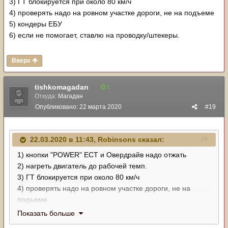
3) ГТ блокируется при около 80 км/ч
4) проверять надо на ровном участке дороги, не на подъеме
5) кондеры ЕБУ
6) если не помогает, ставлю на проводку/штекеры.
Вверх
tishkomagadan
1
Откуда:
Магадан
Опубликовано:
22 марта 2020
#19
22.03.2020 в 11:43,
Robinsons
сказал:
1) кнопки "POWER" ECT и Овердрайв надо отжать
2) нагреть двигатель до рабочей темп.
3) ГТ блокируется при около 80 км/ч
4) проверять надо на ровном участке дороги, не на
подъеме
5) кондеры ЕБУ
Показать больше
6) если не помогает, ставлю на проводку/штекеры.