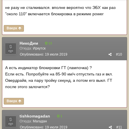
не разу не сталкивался. вполне вероятно что ЭБУ. как раз
"около 110" включается блокировка в режиме power
Вверх
НикоДим
13
Откуда:
Иркутск
Опубликовано:
19 июля 2019
#10
А есть индикатор блокировки ГТ (лампочка) ?
Если есть. Попробуйте на 85-90 км/ч отпустить газ и вкл.
Овердрайв, на пару тройку секунд, а потом его выкл. ГТ
после этого залочится?
Вверх
tishkomagadan
1
Откуда:
Магадан
Опубликовано:
19 июля 2019
#11