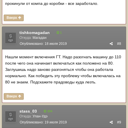
прокинули от компа до коробки - все заработало.
Вверх
tishkomagadan
1
Откуда:
Магадан
Опубликовано:
18 июля 2019
#8
Нашли момент включения ГТ. Надо разогнать машину до 110
после чего она начинает включаться как положено на 80.
Заглушишь надо заново разгоняться чтобы она работала
нормально. Как победить эту проблему чтобы включалась на
80 не знаем. Подскажите прадоводы куда лезть.
Вверх
stass_03
304
Откуда:
Улан-Удэ
Опубликовано:
19 июля 2019
#9