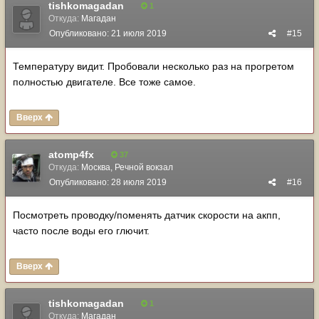
tishkomagadan
1
Откуда:
Магадан
Опубликовано:
21 июля 2019
#15
Температуру видит. Пробовали несколько раз на прогретом
полностью двигателе. Все тоже самое.
Вверх
atomp4fx
37
Откуда:
Москва, Речной вокзал
Опубликовано:
28 июля 2019
#16
Посмотреть проводку/поменять датчик скорости на акпп,
часто после воды его глючит.
Вверх
tishkomagadan
1
Откуда:
Магадан