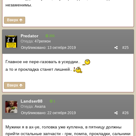
незаменимы.
Вверх
Predator
255
Откуда:
47регион
Опубликовано:
13 октября 2019
#25
Главное не пере-газовать в усердии..
а то и прокладка станет лишней..
Вверх
Landser88
1
Откуда:
Анапа
Опубликовано:
22 октября 2019
#26
Мужики я в ах-уе, головка уже куплена, в пятницу должны
прийти остальные запчасти - грм, помпа, прокладки, сальники