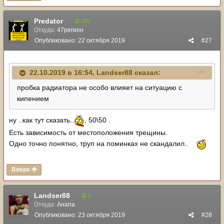
Predator
255
Откуда:
47регион
Опубликовано:
22 октября 2019
#27
22.10.2019 в 16:54,
Landser88
сказал:
пробка радиатора не особо влияет на ситуацию с
кипением
ну ..как тут сказать..
, 50\50 .
Есть зависимость от местоположения трещины.
Одно точно понятно, труп на поминках не скандалил..
Вверх
Landser88
1
Откуда:
Анапа
Опубликовано:
23 октября 2019
#28