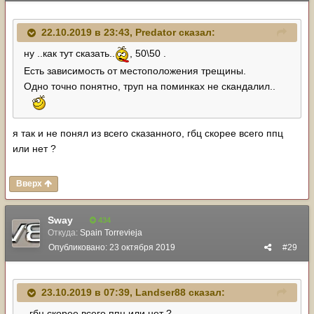
22.10.2019 в 23:43,
Predator
сказал:
ну ..как тут сказать..
, 50\50 .
Есть зависимость от местоположения трещины.
Одно точно понятно, труп на поминках не скандалил..
я так и не понял из всего сказанного, гбц скорее всего ппц
или нет ?
Вверх
Sway
434
Откуда:
Spain Torrevieja
Опубликовано:
23 октября 2019
#29
23.10.2019 в 07:39,
Landser88
сказал:
..гбц скорее всего ппц или нет ?