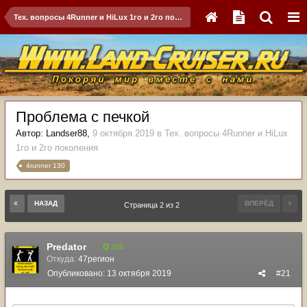
Тех. вопросы 4Runner и HiLux 1го и 2го поколения
Проблема с печкой
Автор:
Landser88
,
9 октября 2019
в
Тех. вопросы 4Runner и HiLux
1го и 2го поколения
4runner 130
НАЗАД
ВПЕРЁД
Страница 2 из 2
Predator
255
Откуда:
47регион
Опубликовано:
13 октября 2019
#21