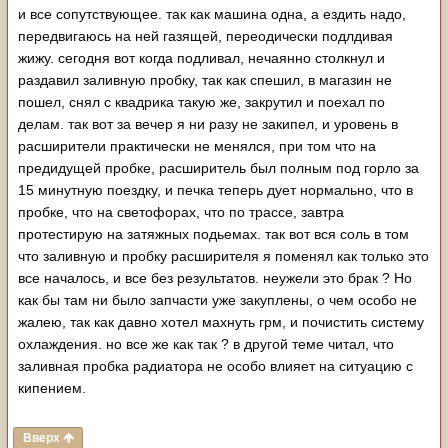
и все сопутствующее. так как машина одна, а ездить надо,
передвигаюсь на ней газящей, переодически подлдивая
жижу. сегодня вот когда подливал, нечаянно столкнул и
раздавил заливную пробку, так как спешил, в магазин не
пошел, снял с квадрика такую же, закрутил и поехал по
делам. так вот за вечер я ни разу не закипел, и уровень в
расширители практически не менялся, при том что на
предидущей пробке, расширитель был полным под горло за
15 минутную поездку, и печка теперь дует нормально, что в
пробке, что на светофорах, что по трассе, завтра
протестирую на затяжных подьемах. так вот вся соль в том
что заливную и пробку расширителя я поменял как только это
все началось, и все без результатов. неужели это брак ? Но
как бы там ни было запчасти уже закуплены, о чем особо не
жалею, так как давно хотел махнуть грм, и почистить систему
охлаждения. но все же как так ? в другой теме читал, что
заливная пробка радиатора не особо влияет на ситуацию с
кипением.
Вверх