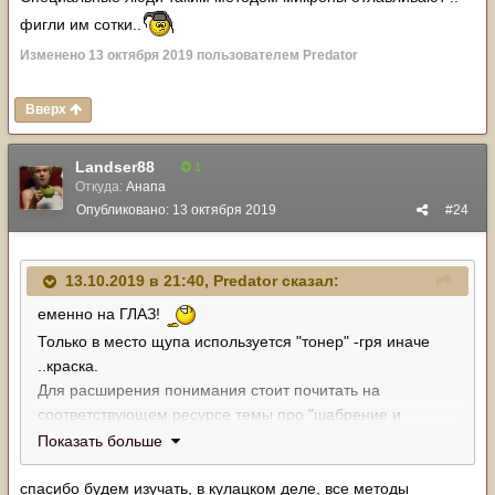
фигли им сотки..
Изменено
13 октября 2019
пользователем Predator
Вверх
Landser88
1
Откуда:
Анапа
Опубликовано:
13 октября 2019
#24
13.10.2019 в 21:40,
Predator
сказал:
еменно на ГЛАЗ!
Только в место щупа используется "тонер" -гря иначе
..краска.
Для расширения понимания стоит почитать на
соответствующем ресурсе темы про "шабрение и
выравнивание" поверхностей станков.
Показать больше
Специальные люди таким методом микроны
отлавливают .. фигли им сотки..
спасибо будем изучать, в кулацком деле, все методы