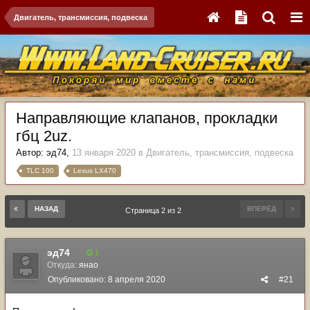
Двигатель, трансмиссия, подвеска
Направляющие клапанов, прокладки
гбц 2uz.
Автор:
эд74
,
13 января 2020
в
Двигатель, трансмиссия, подвеска
TLC 100
Lexus LX470
НАЗАД
ВПЕРЁД
Страница 2 из 2
эд74
1
Откуда:
янао
Опубликовано:
8 апреля 2020
#21