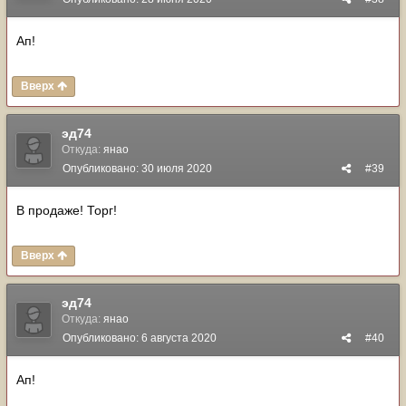
Ап!
Вверх
эд74
Откуда:
янао
Опубликовано:
30 июля 2020
#39
В продаже! Торг!
Вверх
эд74
Откуда:
янао
Опубликовано:
6 августа 2020
#40
Ап!