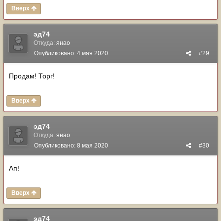
Вверх
эд74
Откуда:
янао
Опубликовано:
4 мая 2020
#29
Продам! Торг!
Вверх
эд74
Откуда:
янао
Опубликовано:
8 мая 2020
#30
Ап!
Вверх
эд74