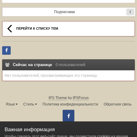
Подписчики
2
ПЕРЕЙТИ К СПИСКУ ТЕМ
Сейчас на странице
0 пользователей
Нет пользователей, просматривающих эту страницу.
IPS Theme
by
IPSFocus
Язык
Стиль
Политика конфиденциальности
Обратная связь
Facebook
Администрация форума:
info@land-cruiser.ru
Важная информация
Powered by Invision Community
Чтобы сделать этот веб-сайт лучше, мы разместили
cookies
на вашем