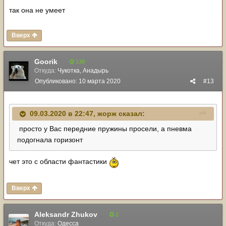
так она не умеет
Вверх
Goorik
138
Откуда:
Чукотка, Анадырь
Опубликовано:
10 марта 2020
#13
09.03.2020 в 22:47,
жорж
сказал:
просто у Вас передние пружины просели, а пневма
подогнала горизонт
чет это с области фантастики
Вверх
Aleksandr Zhukov
2
Откуда:
Одесса