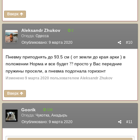
Вверх
Aleksandr Zhukov
2
Откуда:
Одесса
Опубликовано:
9 марта 2020
#10
Пневму приподнять до 93.5 см ( от земли до края арки ) в
положении Норма и все будет
просто у Вас передние
?
?
пружины просели, а пневма подогнала горизонт
Изменено
9 марта 2020
пользователем Aleksandr Zhukov
Вверх
Goorik
138
Откуда:
Чукотка, Анадырь
Опубликовано:
9 марта 2020
#11