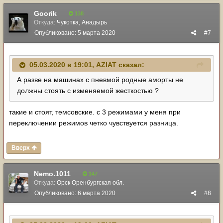
Goorik
138
Откуда:
Чукотка, Анадырь
Опубликовано:
5 марта 2020
#7
05.03.2020 в 19:01,
AZIAT
сказал:
А разве на машинах с пневмой родные аморты не
должны стоять с изменяемой жесткостью ?
такие и стоят, темсовские. с 3 режимами у меня при
переключении режимов четко чувствуется разница.
Вверх
Nemo.1011
347
Откуда:
Орск Оренбургская обл.
Опубликовано:
6 марта 2020
#8