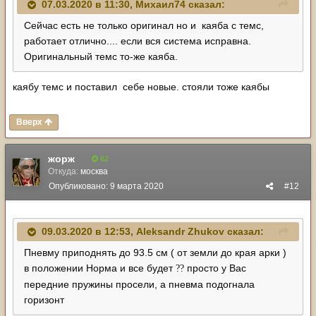
07.03.2020 в 11:30,
Михаил74
сказал:
Сейчас есть не только оригинал но и каяба с темс,
работает отлично.... если вся система исправна.
Оригинальный темс то-же каяба.
каябу темс и поставил себе новые. стояли тоже каябы
Вверх
жорж
62
Откуда:
москва
Опубликовано:
9 марта 2020
#12
09.03.2020 в 12:53,
Aleksandr Zhukov
сказал:
Пневму приподнять до 93.5 см ( от земли до края арки )
в положении Норма и все будет
просто у Вас
?
?
передние пружины просели, а пневма подогнала
горизонт