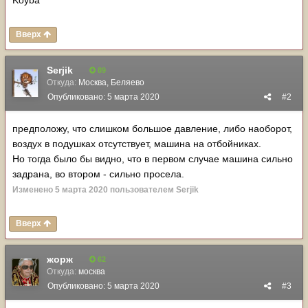
Koyba
Вверх
Serjik
89
Откуда:
Москва, Беляево
Опубликовано:
5 марта 2020
#2
предположу, что слишком большое давление, либо наоборот,
воздух в подушках отсутствует, машина на отбойниках.
Но тогда было бы видно, что в первом случае машина сильно
задрана, во втором - сильно просела.
Изменено
5 марта 2020
пользователем Serjik
Вверх
жорж
62
Откуда:
москва
Опубликовано:
5 марта 2020
#3