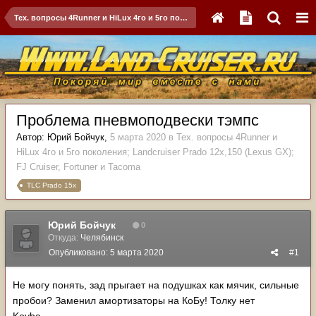
Тех. вопросы 4Runner и HiLux 4го и 5го поколения; Landсruiser Prado 12x,150 (Lexus GX); FJ Cruiser, Fortuner и Tacoma
Проблема пневмоподвески тэмпс
Автор:
Юрий Бойчук
,
5 марта 2020
в
Тех. вопросы 4Runner и
HiLux 4го и 5го поколения; Landсruiser Prado 12x,150 (Lexus GX);
FJ Cruiser, Fortuner и Tacoma
TLC Prado 15x
Юрий Бойчук
0
Откуда:
Челябинск
Опубликовано:
5 марта 2020
#1
Не могу понять, зад прыгает на подушках как мячик, сильные
пробои? Заменил амортизаторы на КоБу! Толку нет