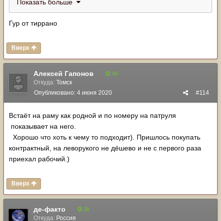
Показать больше
Гур от тиррано
Вверх
Алексей Гапонов
34
Откуда:
Томск
Опубликовано:
4 июня 2020
#114
Встаёт на раму как родной и по номеру на патруля
показывает на него.
Хорошо что хоть к чему то подходит). Пришлось покупать
контрактный, на леворукого не дёшево и не с первого раза
приехал рабочий.)
Вверх
де-факто
38
Откуда:
Россия