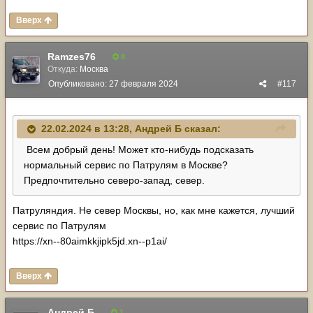
Вверх
Ramzes76
8
Откуда:
Москва
Опубликовано:
27 февраля 2024
#117
22.02.2024 в 13:28,
Андрей Б
сказал:
Всем добрый день! Может кто-нибудь подсказать
нормальный сервис по Патрулям в Москве?
Предпочтительно северо-запад, север.
Патруляндия. Не север Москвы, но, как мне кажется, лучший
сервис по Патрулям
https://xn--80aimkkjipk5jd.xn--p1ai/
Вверх
Андрей Б
1