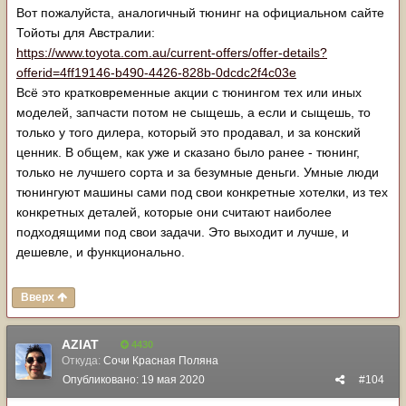
Вот пожалуйста, аналогичный тюнинг на официальном сайте
Тойоты для Австралии:
https://www.toyota.com.au/current-offers/offer-details?
offerid=4ff19146-b490-4426-828b-0dcdc2f4c03e
Всё это кратковременные акции с тюнингом тех или иных
моделей, запчасти потом не сыщешь, а если и сыщешь, то
только у того дилера, который это продавал, и за конский
ценник. В общем, как уже и сказано было ранее - тюнинг,
только не лучшего сорта и за безумные деньги. Умные люди
тюнингуют машины сами под свои конкретные хотелки, из тех
конкретных деталей, которые они считают наиболее
подходящими под свои задачи. Это выходит и лучше, и
дешевле, и функционально.
Вверх
AZIAT
4430
Откуда:
Сочи Красная Поляна
Опубликовано:
19 мая 2020
#104