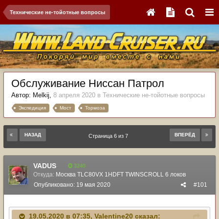
Технические не-тойотные вопросы
Обслуживание Ниссан Патрол
Автор:
Melkij
,
8 апреля 2020
в
Технические не-тойотные вопросы
Экспедиция
Мост
Тормоза
НАЗАД
ВПЕРЁД
Страница 6 из 7
VADUS
3240
Откуда:
Москва TLC80VX 1HDFT TWINSCROLL 6 локов
Опубликовано:
19 мая 2020
#101
19.05.2020 в 07:35,
Valentine20
сказал: