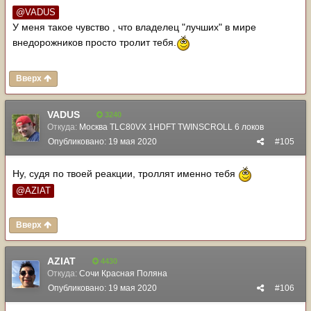
@VADUS
У меня такое чувство , что владелец "лучших" в мире
внедорожников просто тролит тебя.
Вверх
VADUS
3240
Откуда:
Москва TLC80VX 1HDFT TWINSCROLL 6 локов
Опубликовано:
19 мая 2020
#105
Ну, судя по твоей реакции, троллят именно тебя
@AZIAT
Вверх
AZIAT
4430
Откуда:
Сочи Красная Поляна
Опубликовано:
19 мая 2020
#106