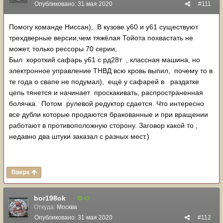
Опубликовано:
31 мая 2020
#111
Помогу команде Ниссан),. В кузове у60 и у61 существуют
трехдверные версии,чем тяжёлая Тойота похвастать не
может, только рессоры 70 серии,
Был короткий сафарь у61 с рд28т , классная машина, но
электронное управление ТНВД всю кровь выпил, почему то в
те года о свапе не подумал), ещё у сафарей в раздатке
цепь тянется и начинает проскакивать, распространенная
болячка. Потом рулевой редуктор сдается. Что интересно
все дубли которые продаются бракованные и при вращении
работают в противоположную сторону. Заговор какой то ,
недавно два штуки заказал с разных мест.)
Вверх
bor198ok
43
Откуда:
Москва
Опубликовано:
31 мая 2020
#112