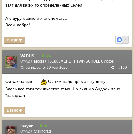
взят для каких то определенных целей.
А с дуру можно и х..й сломать..
Всем добра!
Вверх
2
VADUS
3240
Откуда:
Москва TLC80VX 1HDFT TWINSCROLL 6 локов
Опубликовано:
19 мая 2020
#109
Ой как больно....
С этим надо прямо в курилку.
Здесь всё таки техническая тема. Но видимо Андрей явно
"накаркал".....
Вверх
mayer
20
Откуда:
Stalingrad