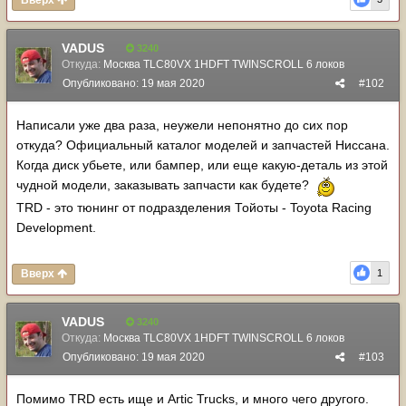
Вверх
VADUS
3240
Откуда:
Москва TLC80VX 1HDFT TWINSCROLL 6 локов
Опубликовано:
19 мая 2020
#102
Написали уже два раза, неужели непонятно до сих пор
откуда? Официальный каталог моделей и запчастей Ниссана.
Когда диск убьете, или бампер, или еще какую-деталь из этой
чудной модели, заказывать запчасти как будете?
TRD - это тюнинг от подразделения Тойоты - Toyota Racing
Development.
Вверх
1
VADUS
3240
Откуда:
Москва TLC80VX 1HDFT TWINSCROLL 6 локов
Опубликовано:
19 мая 2020
#103
Помимо TRD есть ище и Artic Trucks, и много чего другого.