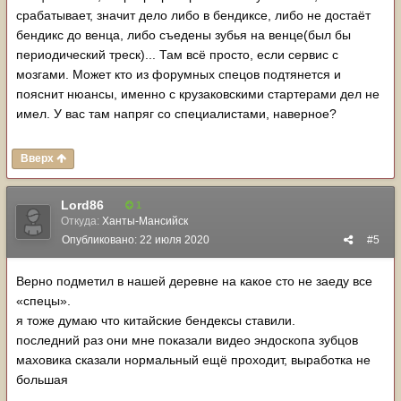
срабатывает, значит дело либо в бендиксе, либо не достаёт
бендикс до венца, либо съедены зубья на венце(был бы
периодический треск)... Там всё просто, если сервис с
мозгами. Может кто из форумных спецов подтянется и
пояснит нюансы, именно с крузаковскими стартерами дел не
имел. У вас там напряг со специалистами, наверное?
Вверх
Lord86
1
Откуда:
Ханты-Мансийск
Опубликовано:
22 июля 2020
#5
Верно подметил в нашей деревне на какое сто не заеду все
«спецы».
я тоже думаю что китайские бендексы ставили.
последний раз они мне показали видео эндоскопа зубцов
маховика сказали нормальный ещё проходит, выработка не
большая