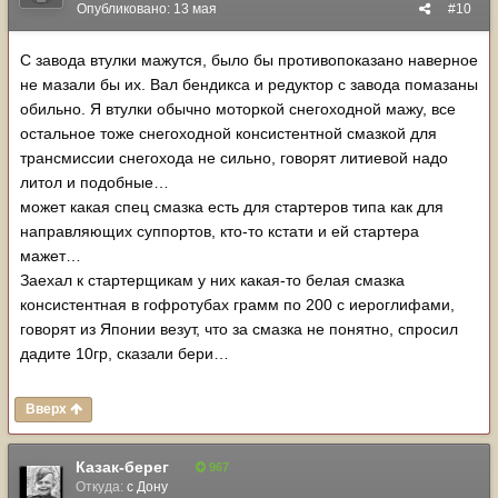
Опубликовано:
13 мая
#10
С завода втулки мажутся, было бы противопоказано наверное
не мазали бы их. Вал бендикса и редуктор с завода помазаны
обильно. Я втулки обычно моторкой снегоходной мажу, все
остальное тоже снегоходной консистентной смазкой для
трансмиссии снегохода не сильно, говорят литиевой надо
литол и подобные…
может какая спец смазка есть для стартеров типа как для
направляющих суппортов, кто-то кстати и ей стартера
мажет…
Заехал к стартерщикам у них какая-то белая смазка
консистентная в гофротубах грамм по 200 с иероглифами,
говорят из Японии везут, что за смазка не понятно, спросил
дадите 10гр, сказали бери…
Вверх
Казак-берег
967
Откуда:
с Дону