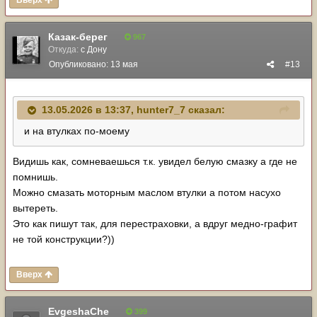
Вверх
Казак-берег
967
Откуда:
с Дону
Опубликовано:
13 мая
#13
13.05.2026 в 13:37,
hunter7_7
сказал:
и на втулках по-моему
Видишь как, сомневаешься т.к. увидел белую смазку а где не
помнишь.
Можно смазать моторным маслом втулки а потом насухо
вытереть.
Это как пишут так, для перестраховки, а вдруг медно-графит
не той конструкции?))
Вверх
EvgeshaChe
399