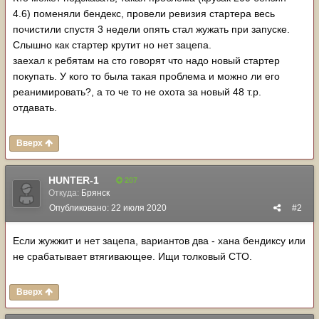
4.6) поменяли бендекс, провели ревизия стартера весь
почистили спустя 3 недели опять стал жужать при запуске.
Слышно как стартер крутит но нет зацепа.
заехал к ребятам на сто говорят что надо новый стартер
покупать. У кого то была такая проблема и можно ли его
реанимировать?, а то че то не охота за новый 48 т.р.
отдавать.
Вверх
HUNTER-1
207
Откуда:
Брянск
Опубликовано:
22 июля 2020
#2
Если жужжит и нет зацепа, вариантов два - хана бендиксу или
не срабатывает втягивающее. Ищи толковый СТО.
Вверх