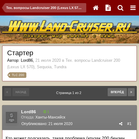
Тех. вопросы Landcruiser 200 (Lexus LX 570), Sequoia, Tundra
Стартер
Автор:
Lord86
,
21 июля 2020
в
Тех. вопросы Landcruiser 200
(Lexus LX 570), Sequoia, Tundra
TLC 200
НАЗАД
ВПЕРЁД
Страница 1 из 2
Lord86
1
Откуда:
Ханты-Мансийск
Опубликовано:
21 июля 2020
#1
Кто может подсказать, такая проблема (крузак 200 бензин