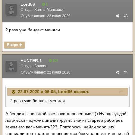
Lord86
1
Откуда:
Ханты-Мансийск
Опубликовано:
22 июля 2020
#3
2 раза уже бендекс меняли
Вверх
HUNTER-1
207
Откуда:
Брянск
Опубликовано:
22 июля 2020
#4
22.07.2020 в 06:05,
Lord86
сказал:
2 раза уже бендекс меняли
А бендиксы не китайские восстановленные? )) Ну рассуждай
логически - жужжит, значит крутит, значит стартер работает,
зачем его весь менять??? Повторюсь, найди хороших
специалистов, стартер проверяется без установки, и если всё