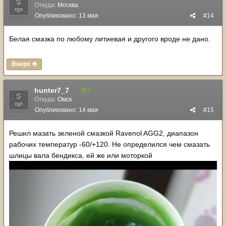
Откуда:
Москва
Опубликовано:
13 мая
#14
Белая смазка по любому литиевая и другого вроде не дано.
Вверх
hunter7_7
5
Откуда:
Омск
Опубликовано:
14 мая
#15
Решил мазать зеленой смазкой Ravenol AGG2, диапазон
рабочих температур -60/+120. Не определился чем смазать
шлицы вала бендикса, ей же или моторкой