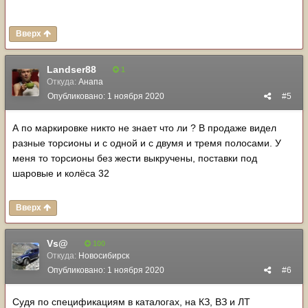
Вверх
Landser88
1
Откуда:
Анапа
Опубликовано:
1 ноября 2020
#5
А по маркировке никто не знает что ли ? В продаже видел
разные торсионы и с одной и с двумя и тремя полосами. У
меня то торсионы без жести выкручены, поставки под
шаровые и колёса 32
Вверх
Vs@
100
Откуда:
Новосибирск
Опубликовано:
1 ноября 2020
#6
Судя по спецификациям в каталогах, на КЗ, ВЗ и ЛТ