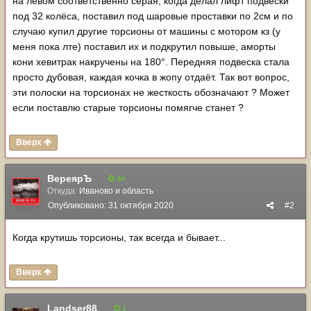
на левом соответственно серая, когда делал лифт подвески
под 32 колёса, поставил под шаровые проставки по 2см и по
случаю купил другие торсионы от машины с мотором кз (у
меня пока лте) поставил их и подкрутил повыше, аморты
кони хевитрак накручены на 180°. Передняя подвеска стала
просто дубовая, каждая кочка в жопу отдаёт. Так вот вопрос,
эти полоски на торсионах не жесткость обозначают ? Может
если поставлю старые торсионы помягче станет ?
Вверх
ВереярЪ
44
Откуда:
Иваново и область
Опубликовано:
31 октября 2020
#2
Когда крутишь торсионы, так всегда и бывает...
Вверх
Landser88
1