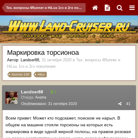
Тех. вопросы 4Runner и HiLux 1го и 2го поколения
Маркировка торсионоа
Автор:
Landser88
,
31 октября 2020
в
Тех. вопросы 4Runner и
HiLux 1го и 2го поколения
4runner 130
Hilux
Landser88
1
Откуда:
Анапа
Опубликовано:
31 октября 2020
#1
Всем привет. Может кто подскажет, поиском не нарыл. В
общем на машине стояли торсионы на которых есть
маркировка в виде одной жирной полосы, на правом розовая