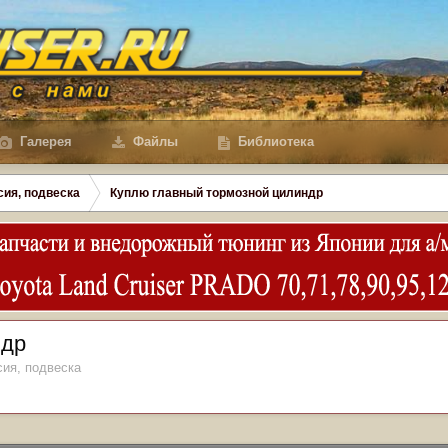
Галерея
Файлы
Библиотека
сия, подвеска
Куплю главный тормозной цилиндр
ндр
сия, подвеска