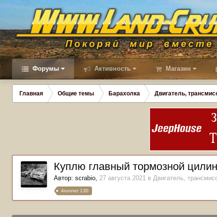
Форумы
Активность
Магазин
Главная
Общие темы
Барахолка
Двигатель, трансмис
Куплю главный тормозной цили
Автор:
scrabio
,
27 августа 2021
в
Двигатель, трансмис
4runner 130