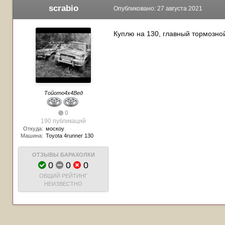
scrabio
Опубликовано:
27 августа 2021
Куплю на 130, главный тормозной 
Тойото4х4Вед
0
190 публикаций
Откуда:
москоу
Машина:
Toyota 4runner 130
ОТЗЫВЫ БАРАХОЛКИ
0
0
0
ОБЩИЙ РЕЙТИНГ
НЕИЗВЕСТНО