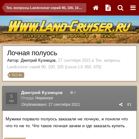
Тех. вопросы Landcruiser серий 80, 100, 105 (Lexus LX 450, 470)
Лочная полуось
Автор:
Дмитрий Кузнецов
,
27 сентября 2021
в
Тех. вопросы
Landcruiser серий 80, 100, 105 (Lexus LX 450, 470)
TLC 8x
Дмитрий Кузнецов
0
Откуда:
Нерюнгри
Опубликовано:
27 сентября 2021
#1
Мужики порвало полуось заказали не лочную, и поняли что
что-то не то. Что такое лочная зачем и где заказать купить .