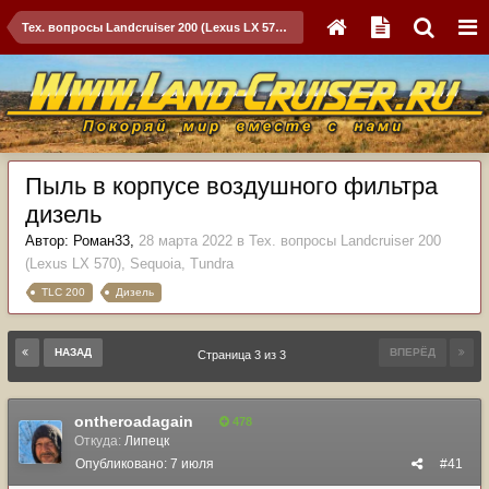
Тех. вопросы Landcruiser 200 (Lexus LX 570), Sequoia, Tundra
Пыль в корпусе воздушного фильтра
дизель
Автор:
Роман33
,
28 марта 2022
в
Тех. вопросы Landcruiser 200
(Lexus LX 570), Sequoia, Tundra
TLC 200
Дизель
НАЗАД
ВПЕРЁД
Страница 3 из 3
ontheroadagain
478
Откуда:
Липецк
Опубликовано:
7 июля
#41