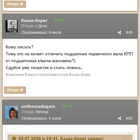
Вверх
Казак-берег
967
Откуда:
с Дону
Опубликовано:
9 июля
#49
Кому писать?
Тому кто не может отличить подшипник первичного вала КПП
от подшипника к/вала-маховика?)
Сдуйся уже теоретик и спать ложись.
Изменено
9 июля
пользователем Казак-берег
Вверх
ontheroadagain
478
Откуда:
Липецк
Опубликовано:
9 июля
#50
09.07.2026 в 19:41,
Казак-берег
сказал: