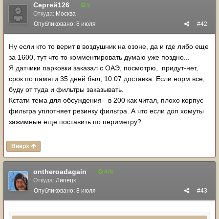
Сергей126
5
Откуда:
Москва
Опубликовано:
8 июля
#42
Ну если кто то верит в воздушник на озоне, да и где либо еще
за 1600, тут что то комментировать думаю уже поздно...
Я датчики парковки заказал с ОАЭ, посмотрю, придут-нет,
срок по памяти 35 дней был, 10.07 доставка. Если норм все,
буду от туда и фильтры заказывать.
Кстати тема для обсуждения- в 200 как читал, плохо корпус
фильтра уплотняет резинку фильтра. А что если доп хомуты
зажимные еще поставить по периметру?
Вверх
ontheroadagain
478
Откуда:
Липецк
Опубликовано:
8 июля
#43