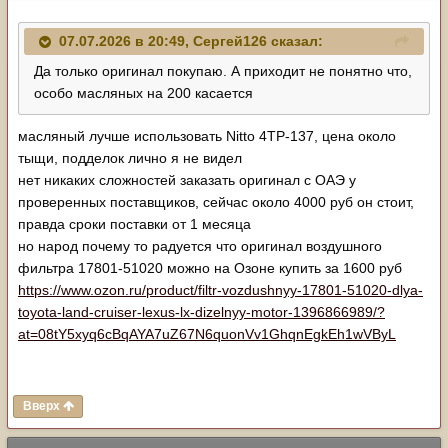
07.07.2026 в 20:49,
Сергей126
сказал:
Да только оригинал покупаю. А приходит не понятно что,
особо масляных на 200 касается
масляный лучше использовать Nitto 4TP-137, цена около
тыщи, подделок лично я не видел
нет никаких сложностей заказать оригинал с ОАЭ у
проверенных поставщиков, сейчас около 4000 руб он стоит,
правда сроки поставки от 1 месяца
но народ почему то радуется что оригинал воздушного
фильтра 17801-51020 можно на Озоне купить за 1600 руб
https://www.ozon.ru/product/filtr-vozdushnyy-17801-51020-dlya-
toyota-land-cruiser-lexus-lx-dizelnyy-motor-1396866989/?
at=08tY5xyq6cBqAYA7uZ67N6quonVv1GhqnEgkEh1wVByL
Вверх