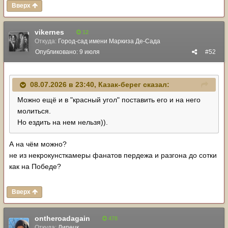
Вверх
vikernes
12
Откуда:
Город-сад имени Маркиза Де-Сада
Опубликовано:
9 июля
#52
08.07.2026 в 23:40,
Казак-берег
сказал:
Можно ещё и в "красный угол" поставить его и на него
молиться.
Но ездить на нем нельзя)).
А на чём можно?
не из некрокунсткамеры фанатов пердежа и разгона до сотки
как на Победе?
Вверх
ontheroadagain
478
Откуда:
Липецк