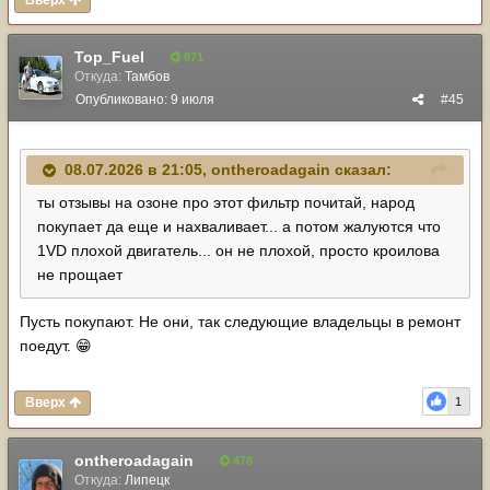
Вверх
Top_Fuel
871
Откуда:
Тамбов
Опубликовано:
9 июля
#45
08.07.2026 в 21:05,
ontheroadagain
сказал:
ты отзывы на озоне про этот фильтр почитай, народ
покупает да еще и нахваливает... а потом жалуются что
1VD плохой двигатель... он не плохой, просто кроилова
не прощает
Пусть покупают. Не они, так следующие владельцы в ремонт
поедут.
😁
Вверх
1
ontheroadagain
478
Откуда:
Липецк