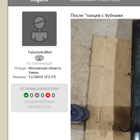
После "танцев с бубнами
Тойото4х4Вод
65 публикаций
Откуда:
Московская область
Химки
Машина:
TLC80VX 1FZ-FE
ОТЗЫВЫ БАРАХОЛКИ
0
0
0
ОБЩИЙ РЕЙТИНГ
НЕИЗВЕСТНО