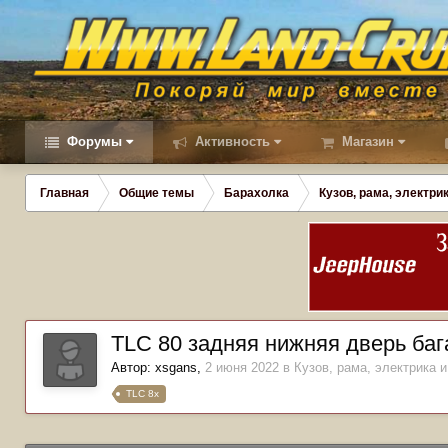
Форумы
Активность
Магазин
Главная
Общие темы
Барахолка
Кузов, рама, электрик
TLC 80 задняя нижняя дверь ба
Автор:
xsgans
,
2 июня 2022
в
Кузов, рама, электрика и
TLC 8x