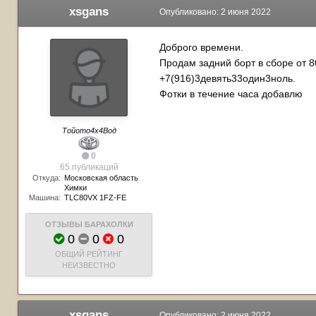
xsgans
Опубликовано:
2 июня 2022
Доброго времени.
Продам задний борт в сборе от 8
+7(916)3девять33один3ноль.
Фотки в течение часа добавлю
Тойото4х4Вод
0
65 публикаций
Откуда:
Московская область
Химки
Машина:
TLC80VX 1FZ-FE
ОТЗЫВЫ БАРАХОЛКИ
0
0
0
ОБЩИЙ РЕЙТИНГ
НЕИЗВЕСТНО
xsgans
Опубликовано:
2 июня 2022