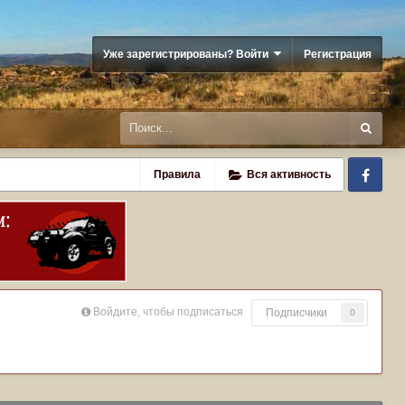
Уже зарегистрированы? Войти
Регистрация
Fa
Правила
Вся активность
Войдите, чтобы подписаться
Подписчики
0