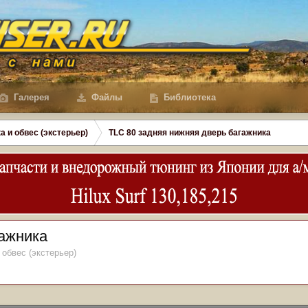
Галерея
Файлы
Библиотека
а и обвес (экстерьер)
TLC 80 задняя нижняя дверь багажника
гажника
 обвес (экстерьер)