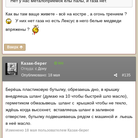
Нет у нас металоприемок елы палы, и газа нет.
Как вы там ваще живете - всё на костре , а огонь трением ?
У них нет газа но есть Лексус в него белые медведи
впряжены ?
Вверх
Казак-берег
966
Откуда:
с Дону
Опубликовано:
18 мая
#135
Берёшь пластиковую бутылку, обрезаешь дно, в крышку
внедряешь шланг (думаю на 10 чтобы быстрей шло масло),
герметиком обмазывешь шланг с крышкой чтобы не текло,
ждёшь когда высохнет, вставляешь шланг в заливное
отверстие, бутылку подвешиваешь рядом с машиной и льешь
в неё масло.
Изменено
18 мая
пользователем Казак-берег