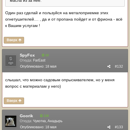
масла из за нее.
Один раз сделай и пользуйся на металоприемке этих
огнетушителей.... , да и от пропана пойдет и от фриона - всё
к Вашим услугам !
Вверх
SpyFox
10
Откуда:
FarEast
Опубликовано:
18 мая
#132
слышал, что можно садовым опрыскивателем, но у меня
вопрос с материалам у него)
Вверх
Goorik
138
Откуда:
Чукотка, Анадырь
Опубликовано:
18 мая
#133