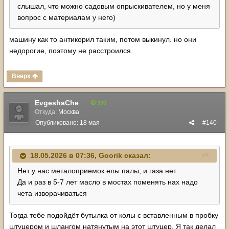
слышал, что можно садовым опрыскивателем, но у меня
вопрос с материалам у него)
машину как то антикорил таким, потом выкинул. но они
недорогие, поэтому не расстроился.
Вверх
EvgeshaChe
399
Откуда:
Москва
Опубликовано:
18 мая
#140
18.05.2026 в 07:36,
Goorik
сказал:
Нет у нас металоприемок елы палы, и газа нет.
Да и раз в 5-7 лет масло в мостах поменять нах надо
чета изворачиваться
Тогда тебе подойдёт бутылка от колы с вставленным в пробку
штуцером и шлангом натянутым на этот штуцер. Я так делал