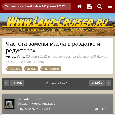
Тех. вопросы Landcruiser 200 (Lexus LX 570), Sequoia, Tundra
Частота замены масла в раздатке и
редукторах
Автор:
Al-Is
,
23 июня 2022
в
Тех. вопросы Landcruiser 200 (Lexus
LX 570), Sequoia, Tundra
TLC 200
Дизель
Трансмиссия
НАЗАД
ВПЕРЁД
Страница 7 из 8
Goorik
138
Откуда:
Чукотка, Анадырь
Опубликовано:
17 мая
#121