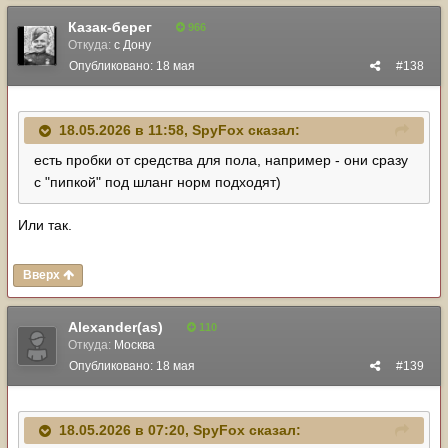
Казак-берег
966
Откуда:
с Дону
Опубликовано:
18 мая
#138
18.05.2026 в 11:58,
SpyFox
сказал:
есть пробки от средства для пола, например - они сразу
с "пипкой" под шланг норм подходят)
Или так.
Вверх
Alexander(as)
110
Откуда:
Москва
Опубликовано:
18 мая
#139
18.05.2026 в 07:20,
SpyFox
сказал: