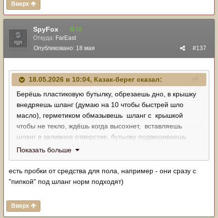
Вверх
SpyFox
10
Откуда:
FarEast
Опубликовано:
18 мая
#137
18.05.2026 в 10:04,
Казак-берег
сказал:
Берёшь пластиковую бутылку, обрезаешь дно, в крышку
внедряешь шланг (думаю на 10 чтобы быстрей шло
масло), герметиком обмазывешь шланг с крышкой
чтобы не текло, ждёшь когда высохнет, вставляешь
шланг в заливное отверстие, бутылку подвешиваешь
рядом с машиной и льешь в неё масло.
Показать больше
есть пробки от средства для пола, например - они сразу с
"пипкой" под шланг норм подходят)
Вверх