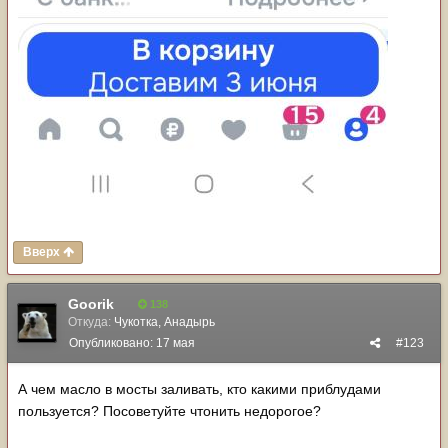
Вверх
Goorik
138
Откуда:
Чукотка, Анадырь
Опубликовано:
17 мая
#123
А чем масло в мосты заливать, кто какими приблудами
пользуется? Посоветуйте чтонить недорогое?