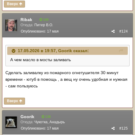
Вверх
Ribak
149
Откуда:
Питер В.О.
Опубликовано:
17 мая
#124
17.05.2026 в 19:57,
Goorik
сказал:
А чем масло в мосты заливать
Сделать заливалку из пожарного огнетушителя 30 минут
времени - ютуб в помощь , а вещ ну очень удобная и нужная
- сам пользуюсь
Вверх
Goorik
138
Откуда:
Чукотка, Анадырь
Опубликовано:
17 мая
#125