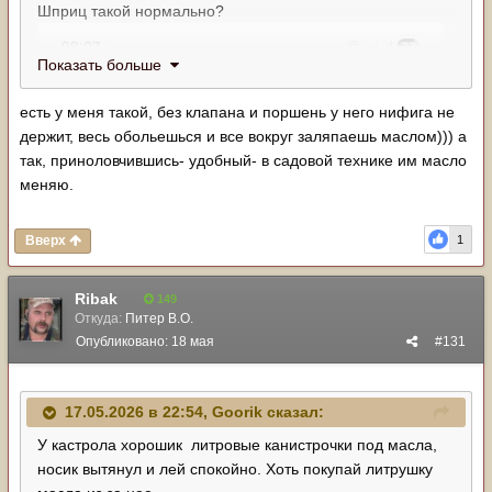
Шприц такой нормально?
Показать больше
есть у меня такой, без клапана и поршень у него нифига не
держит, весь обольешься и все вокруг заляпаешь маслом))) а
так, приноловчившись- удобный- в садовой технике им масло
меняю.
Вверх
1
Ribak
149
Откуда:
Питер В.О.
Опубликовано:
18 мая
#131
17.05.2026 в 22:54,
Goorik
сказал:
У кастрола хорошик литровые канистрочки под масла,
носик вытянул и лей спокойно. Хоть покупай литрушку