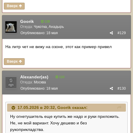
Вверх
Goorik
138
Откуда:
Чукотка, Анадырь
Опубликовано:
18 мая
#129
На литр чет не вижу на озоне, этот как пример привел
Вверх
Alexander(as)
110
Откуда:
Москва
Опубликовано:
18 мая
#130
17.05.2026 в 20:32,
Goorik
сказал:
Ну огнетушитель еще купить же надо и руки приложить.
Не, не мой вариант. Хочу дешево и без
рукоприкладства.