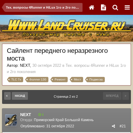
Тех. вопросы 4Runner и HiLux 1го и 2го поколения
Сайлент переднего неразрезного
моста
Автор:
NЕХТ
,
30 октября 2022
в
Тех. вопросы 4Runner и HiLux 1го
и 2го поколения
TLC 7x
4runner 130
Ремонт
Мост
Подвеска
НАЗАД
ВПЕРЁД
Страница 2 из 2
NЕХТ
6
Откуда:
Приморский Край Большой Камень
Опубликовано:
31 октября 2022
#21