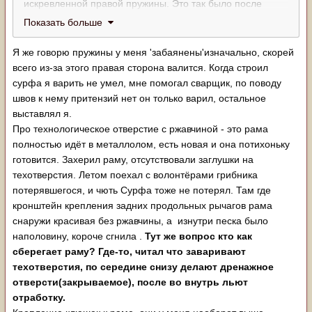
искревленной правой пружины. Это так было после
постройки, или стало в процессе езды.??
Показать больше
И еще один момент..
Я же говорю пружины у меня 'забаянены'изначально, скорей
Через технологическое отверстие в раме видно ржавчину
всего из-за этого правая сторона валится. Когда строил
в нутри. И по скольку точки крепления на раме вы
сурфа я варить не умел, мне помогал сварщик, по поводу
приварили очень низко то, вы могли ими где то
швов к нему притензий нет он только варил, остальное
зацепится и деформировать. На глаз может быть не
выставлял я.
видно, но растояние могло изменится.
Про технологическое отверстие с ржавчиной - это рама
Нужно все методично промерять одно за другим.
полностью идёт в металлолом, есть новая и она потихоньку
готовится. Захерил раму, отсутствовали заглушки на
техотверстия. Летом поехал с волонтёрами грибника
потерявшегося, и чють Сурфа тоже не потерял. Там где
кронштейн крепления задних продольных рычагов рама
снаружи красивая без ржавчины, а изнутри песка было
наполовину, короче сгнила .
Тут же вопрос кто как
сберегает раму? Где-то, читал что заваривают
техотверстия, по середине снизу делают дренажное
отверсти(закрываемое), после во внутрь льют
отработку.