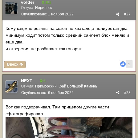
volder
101
Откуда:
Норильск
Опубликовано:
1 ноября 2022
#27
Кому как,мне резины на сезон не хватало,а полиуретан два
минимум ходит,потом только средний сайлент блок меняю и
еще два.
и отверстия не разбивает как говорят.
Вверх
1
NЕХТ
6
Откуда:
Приморский Край Большой Камень
Опубликовано:
6 ноября 2022
#28
Вот как подворачивал. Там прицепом другие части
сфотографировал.