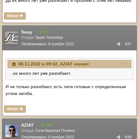
Да их много лет уже разгибают и проблем с этим нет никаких.
Вверх
Sway
434
Откуда:
Spain Torrevieja
Опубликовано:
8 ноября 2022
#37
08.11.2022 в 09:02,
AZIAT
сказал:
..их много лет уже разгибают..
И не только разгибают, есть типа готовые с определенным
углом загиба..
Вверх
AZIAT
4430
Откуда:
Сочи Красная Поляна
Опубликовано:
8 ноября 2022
#38