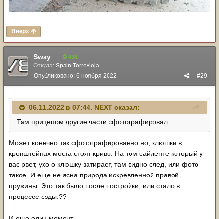
Вверх
Sway
434
Откуда:
Spain Torrevieja
Опубликовано:
6 ноября 2022
#29
06.11.2022 в 07:44,
NЕХТ
сказал:
Там прицепом другие части сфотографировал.
Может конечно так сфотографированно но, клюшки в
кронштейнах моста стоят криво. На том сайленте который у
вас рвет, ухо о клюшку затирает, там видно след, или фото
такое. И еще не ясна природа искревленной правой
пружины. Это так было после постройки, или стало в
процессе езды.??
И еще один момент..