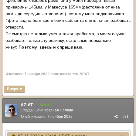
Крепление клюшек к раме, они у меня наоборот выше
приварины 145мм, у Макесуса 165мм(растояние от низа
рамы до середины отверстия) поэтому мост подворачивал.
4фото видно болт крепления сайлента опять начал разбивать
отверсти.
Пс смотрю не только уменя такая проблема, в моем случае
разбивает только эту резинку, остальные нормально
живут.
Поэтому здесь и спрашиваю.
Изменено
7 ноября 2022
пользователем NЕХТ
Вверх
AZIAT
4430
Откуда:
Сочи Красная Поляна
Опубликовано:
7 ноября 2022
#31