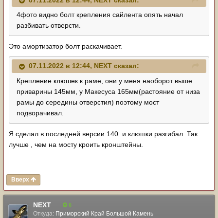
07.11.2022 в 12:44,
NЕХТ
сказал:
4фото видно болт крепления сайлента опять начал
разбивать отверсти.
Это амортизатор болт раскачивает.
07.11.2022 в 12:44,
NЕХТ
сказал:
Крепление клюшек к раме, они у меня наоборот выше
приварины 145мм, у Макесуса 165мм(растояние от низа
рамы до середины отверстия) поэтому мост
подворачивал.
Я сделал в последней версии 140 и клюшки разгибал. Так
лучше , чем на мосту кроить кронштейны.
Вверх
NЕХТ
6
Откуда:
Приморский Край Большой Камень