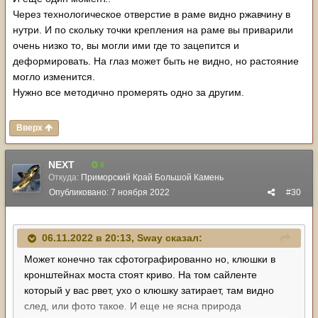
Через технологическое отверстие в раме видно ржавчину в
нутри. И по скольку точки крепления на раме вы приварили
очень низко то, вы могли ими где то зацепится и
деформировать. На глаз может быть не видно, но растояние
могло изменится.
Нужно все методично промерять одно за другим.
Вверх
NЕХТ
6
Откуда:
Приморский Край Большой Камень
Опубликовано:
7 ноября 2022
#30
06.11.2022 в 20:13,
Sway
сказал:
Может конечно так сфотографированно но, клюшки в
кронштейнах моста стоят криво. На том сайленте
который у вас рвет, ухо о клюшку затирает, там видно
след, или фото такое. И еще не ясна природа