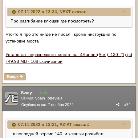
07.11.2022 в 13:34,
NЕХТ
сказал:
Про разгибание клюшки где посмотреть?
Что-то я про это нигде не писал , кроме инструкции по
установке моста
Установка_неразрезного_моста_на_4Runner(Surf)_130_(1).pd
f
49.98 MB · 108 скачиваний
Вверх
Sway
434
Откуда:
Spain Torrevieja
Опубликовано:
7 ноября 2022
#34
07.11.2022 в 13:21,
AZIAT
сказал:
..в последней версии 140 и клюшки разгибал.