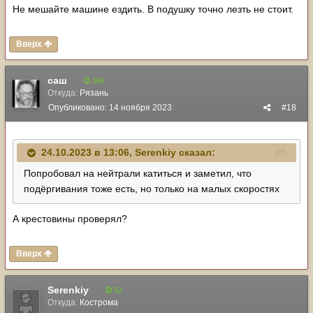
Не мешайте машине ездить. В подушку точно лезть не стоит.
Вверх
саш
169
Откуда:
Рязань
Опубликовано:
14 ноября 2023
#18
24.10.2023 в 13:06,
Serenkiy
сказал:
Попробовал на нейтрали катиться и заметил, что
подёргивания тоже есть, но только на малых скоростях
А крестовины проверял?
Вверх
Serenkiy
52
Откуда:
Кострома