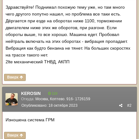
Здравствуйте! Поднимал похожую тему уже, но там много
чего другого попутно нашел, но проблема все таки есть.
Дёргается при езде на оборотах ниже 1100, торможении
двигателем ниже этих же оборотов, при разгоне. Если
обороты выше, то все хорошо. Машина едет. Пробовал
нейтраль включать на этих оборотах - вибрация пропадает.
Вибрация как будто бензина не тянет. На больших скоростях
на трассе такого нет.
2lte механический ТНВД, АКПП
Вверх
KEROSIN
110
Откуда:
Москва, Коптево. 916- 1726159
Опубликовано:
18 октября 2023
#2
Изношена система ГРМ
Вверх