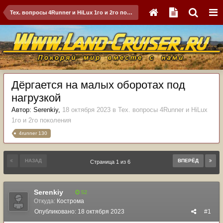
Тех. вопросы 4Runner и HiLux 1го и 2го поколения
Дёргается на малых оборотах под
нагрузкой
Автор:
Serenkiy
,
18 октября 2023
в
Тех. вопросы 4Runner и HiLux
1го и 2го поколения
4runner 130
НАЗАД
ВПЕРЁД
Страница 1 из 6
Serenkiy
52
Откуда:
Кострома
Опубликовано:
18 октября 2023
#1