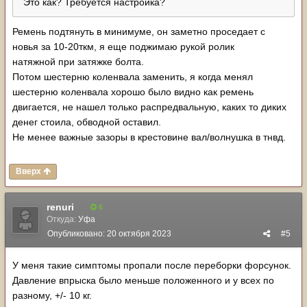
Это как? Требуется настройка?
Ремень подтянуть в минимуме, он заметно проседает с
новья за 10-20ткм, я еще поджимаю рукой ролик
натяжной при затяжке болта.
Потом шестерню коленвала заменить, я когда менял
шестерню коленвала хорошо было видно как ремень
двигается, не нашел только распредвальную, каких то диких
денег стоила, обводной оставил.
Не менее важные зазоры в крестовине вал/волнушка в тнвд.
Вверх
renuri
6
Откуда:
Уфа
Опубликовано:
20 октября 2023
#5
У меня такие симптомы пропали после переборки форсунок.
Давление впрыска было меньше положенного и у всех по
разному, +/- 10 кг.