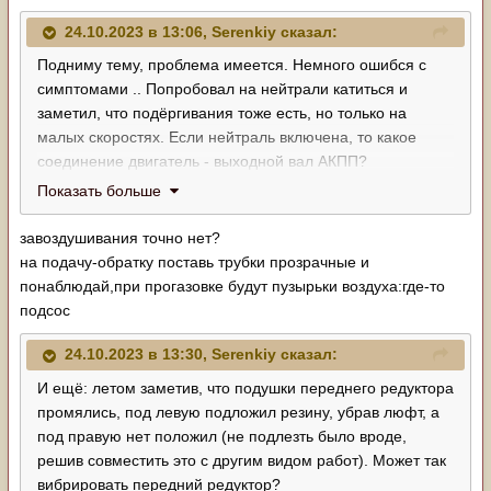
24.10.2023 в 13:06,
Serenkiy
сказал:
Подниму тему, проблема имеется. Немного ошибся с
симптомами .. Попробовал на нейтрали катиться и
заметил, что подёргивания тоже есть, но только на
малых скоростях. Если нейтраль включена, то какое
соединение двигатель - выходной вал АКПП?
Гидротрансформатор то работает.
Показать больше
завоздушивания точно нет?
на подачу-обратку поставь трубки прозрачные и
понаблюдай,при прогазовке будут пузырьки воздуха:где-то
подсос
24.10.2023 в 13:30,
Serenkiy
сказал:
И ещё: летом заметив, что подушки переднего редуктора
промялись, под левую подложил резину, убрав люфт, а
под правую нет положил (не подлезть было вроде,
решив совместить это с другим видом работ). Может так
вибрировать передний редуктор?