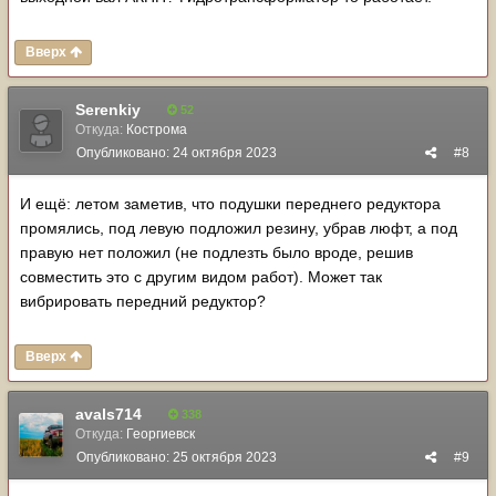
Вверх
Serenkiy
52
Откуда:
Кострома
Опубликовано:
24 октября 2023
#8
И ещё: летом заметив, что подушки переднего редуктора
промялись, под левую подложил резину, убрав люфт, а под
правую нет положил (не подлезть было вроде, решив
совместить это с другим видом работ). Может так
вибрировать передний редуктор?
Вверх
avals714
338
Откуда:
Георгиевск
Опубликовано:
25 октября 2023
#9