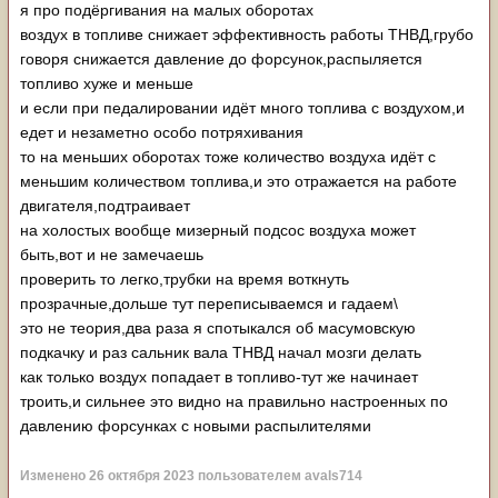
я про подёргивания на малых оборотах
воздух в топливе снижает эффективность работы ТНВД,грубо
говоря снижается давление до форсунок,распыляется
топливо хуже и меньше
и если при педалировании идёт много топлива с воздухом,и
едет и незаметно особо потряхивания
то на меньших оборотах тоже количество воздуха идёт с
меньшим количеством топлива,и это отражается на работе
двигателя,подтраивает
на холостых вообще мизерный подсос воздуха может
быть,вот и не замечаешь
проверить то легко,трубки на время воткнуть
прозрачные,дольше тут переписываемся и гадаем\
это не теория,два раза я спотыкался об масумовскую
подкачку и раз сальник вала ТНВД начал мозги делать
как только воздух попадает в топливо-тут же начинает
троить,и сильнее это видно на правильно настроенных по
давлению форсунках с новыми распылителями
Изменено
26 октября 2023
пользователем avals714