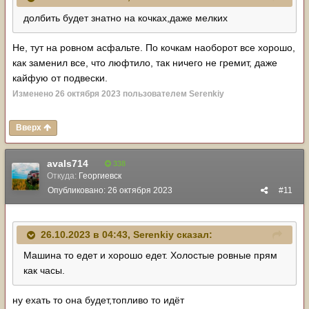
долбить будет знатно на кочках,даже мелких
Не, тут на ровном асфальте. По кочкам наоборот все хорошо,
как заменил все, что люфтило, так ничего не гремит, даже
кайфую от подвески.
Изменено
26 октября 2023
пользователем Serenkiy
Вверх
avals714
338
Откуда:
Георгиевск
Опубликовано:
26 октября 2023
#11
26.10.2023 в 04:43,
Serenkiy
сказал:
Машина то едет и хорошо едет. Холостые ровные прям
как часы.
ну ехать то она будет,топливо то идёт