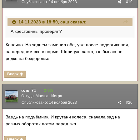
Опубликовано:
14 ноября 2023
#19
14.11.2023 в 18:59,
саш
сказал:
А крестовины проверял?
Конечно. На заднем заменил обе, уже после подергивпния,
на переднем все в норме. Шприцую часто, т.к. бываю не
редко на бездорожье.
Вверх
олег71
365
Откуда:
Москва ; Истра
Опубликовано:
14 ноября 2023
#20
Заедь на подъёмник. И крутани колеса, сначала зад на
разных оборотах потом перед вкл.
Вверх