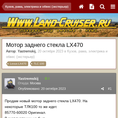
Кузов, рама, электрика и обвес (экстерьер)
Мотор заднего стекла LX470
Автор:
Yastremskij
,
20 октября 2023
в
Кузов, рама, электрика и
обвес (экстерьер)
Lexus LX470
TLC 100
Yastremskij
2
Откуда:
Москва
Опубликовано:
20 октября 2023
#1
Продам новый мотор заднего стекла LX470. На
некоторые ТЛК100 то же идет.
85770-60020 Оригинал.