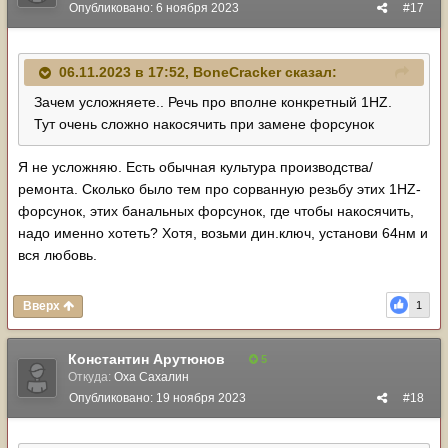
Опубликовано:
6 ноября 2023
#17
06.11.2023 в 17:52,
BoneCracker
сказал:
Зачем усложняете.. Речь про вполне конкретный 1HZ.
Тут очень сложно накосячить при замене форсунок
Я не усложняю. Есть обычная культура производства/
ремонта. Сколько было тем про сорванную резьбу этих 1HZ-
форсунок, этих банальных форсунок, где чтобы накосячить,
надо именно хотеть? Хотя, возьми дин.ключ, установи 64нм и
вся любовь.
Вверх
1
Константин Арутюнов
5
Откуда:
Оха Сахалин
Опубликовано:
19 ноября 2023
#18