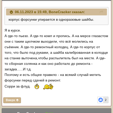
06.11.2023 в 15:49,
BoneCracker
сказал:
корпус форсунки упирается в одноразовые шайбы.
Я в курсе.
А где-то пьезо. А где-то комп и пропись. А на мерсе глазастом
они с таким щелчком выходили, что всё молились на
съëмник. А где-то ремонтный колодец. А где-то корпус от
того, что было под руками, а шайба калиброванная в колодце
на станке выточена,чтобы распылитель был на месте. А где-
то сборная солянка и как оно работало до ремонта -
загадка......И т.д.
Поэтому и есть общее правило - на всякий случай метить
форсунки перед сдачей в ремонт.
Сорри за флуд.
Вверх
2