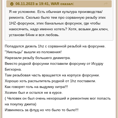
06.11.2023 в 19:41,
WAR
сказал:
Я не усложняю. Есть обычная культура производства/
ремонта. Сколько было тем про сорванную резьбу этих
1HZ-форсунок, этих банальных форсунок, где чтобы
накосячить, надо именно хотеть? Хотя, возьми дин.ключ,
установи 64нм и вся любовь.
Попадался дизель 1hz с сорванной резьбой на форсунке.
"Умельцы" вышли из положения!
Нарезали резьбу большего диаметра.
Вместо родной форсунки поставили форсунку от Исудзу
Бигхорна.
Там резьбовая часть вращается на корпусе форсунки.
Хорошо хоть распылитель родной от 1hz поставили.
Как говорят голь на выдумку хитра!!!
Хозяин был и остался не в курсе.
( Человек он был очень нехороший и ремонтник мог попасть
на покупку джипа)
Извиняюсь за флуд но что было то было!!!