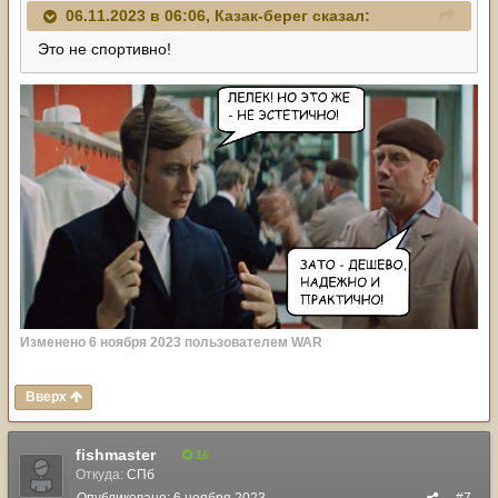
06.11.2023 в 06:06,
Казак-берег
сказал:
Это не спортивно!
Изменено
6 ноября 2023
пользователем WAR
Вверх
fishmaster
16
Откуда:
СПб