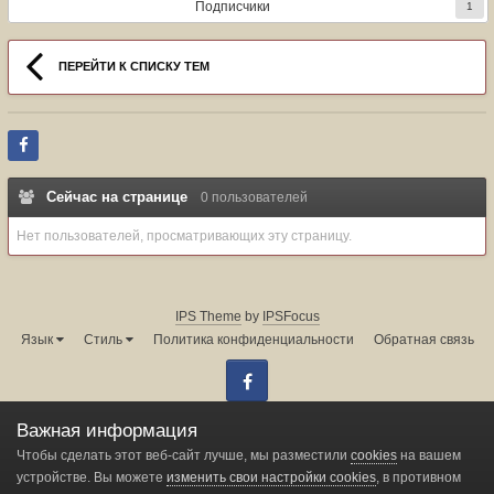
Подписчики
1
ПЕРЕЙТИ К СПИСКУ ТЕМ
Сейчас на странице
0 пользователей
Нет пользователей, просматривающих эту страницу.
IPS Theme
by
IPSFocus
Язык
Стиль
Политика конфиденциальности
Обратная связь
Facebook
Администрация форума:
info@land-cruiser.ru
Важная информация
Powered by Invision Community
Чтобы сделать этот веб-сайт лучше, мы разместили
cookies
на вашем
устройстве. Вы можете
изменить свои настройки cookies
, в противном