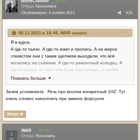
BoneCracker
118
Откуда:
Красноярск
Опубликовано:
6 ноября 2023
#16
06.11.2023 в 16:49,
WAR
сказал:
Я в курсе.
А где-то пьезо. А где-то комп и пропись. А на мерсе
глазастом они с таким щелчком выходили, что всё
молились на съëмник. А где-то ремонтный колодец. А
где-то корпус от того, что было под руками, а шайба
калиброванная в колодце на станке выточена,чтобы
Показать больше
распылитель был на месте. А где-то сборная солянка и
как оно работало до ремонта - загадка......И т.д.
Зачем усложняете.. Речь про вполне конкретный 1HZ. Тут
Поэтому и есть общее правило - на всякий случай
очень сложно накосячить при замене форсунок
метить форсунки перед сдачей в ремонт.
Сорри за флуд.
Вверх
WAR
1292
Откуда:
Ярославль