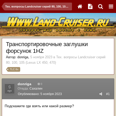
Тех. вопросы Landcruiser серий 80, 100, 105 (Lexus LX 450, 470)
Транспортировочные заглушки
форсунок 1HZ
Автор:
donriga
,
5 ноября 2023
в
Тех. вопросы Landcruiser серий
80, 100, 105 (Lexus LX 450, 470)
TLC 8x
donriga
0
Откуда:
Сахалин
Опубликовано:
5 ноября 2023
#1
Подскажите где взять или какой размер?