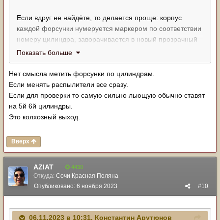
Если вдруг не найдёте, то делается проще: корпус
каждой форсунки нумеруется маркером по соответствии
номеру цилиндра, заворачивается в новый прозрачный
пакет, пакет в чистую ветошь, потом опять в пакет.
Показать больше
Можно на каждый пакет наклеить бумажный скотч и
подписать на нём номер форсунки.
Нет смысла метить форсунки по цилиндрам.
Если менять распылители все сразу.
Если для проверки то самую сильно льющую обычно ставят
на 5й 6й цилиндры.
Это колхозный выход.
Вверх
AZIAT
4430
Откуда:
Сочи Красная Поляна
Опубликовано:
6 ноября 2023
#10
06.11.2023 в 10:31,
Константин Арутюнов