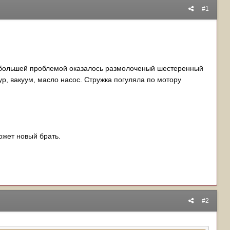
#1
Но большей проблемой оказалось размолоченый шестеренный
ур, вакуум, масло насос. Стружка погуляла по мотору
ожет новый брать.
#2