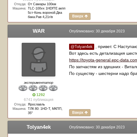
Откуда:
От Самары 100км
Машина:
TLC-100vx 1HDfTE акпп
5ст-Конь вороной.Два
Вверх
бака.Рав 4,21г/в
WAR
Опубликовано:
30 декабря 2023
, привет. С Наступа
@Tolyan4ek
Вот здесь есть детализация шест
https://toyota-general.epc-data.co
По запчастям из здешних - Вита
По существу - шестерни надо бра
экспериментатор
1292
6741 публикация
Откуда:
Ярославль
Машина:
TЛК 80: 1HD-T, МКПП,
Вверх
35"
Tolyan4ek
Опубликовано:
30 декабря 2023