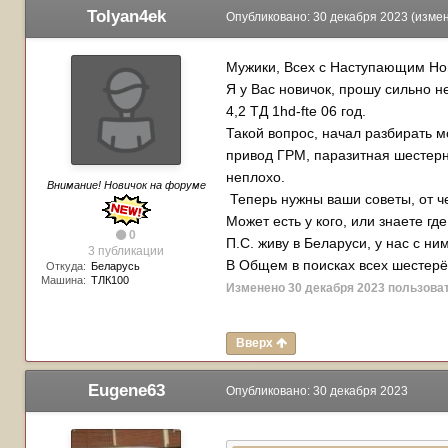
Tolyan4ek
Опубликовано:
30 декабря 2023
(изме
Мужики, Всех с Наступающим Но
Я у Вас новичок, прошу сильно не
4,2 ТД 1hd-fte 06 год.
Такой вопрос, начал разбирать 
привод ГРМ, паразитная шестерня
неплохо.
Внимание! Новичок на форуме
Теперь нужны ваши советы, от че
Может есть у кого, или знаете гд
0
П.С. живу в Беларуси, у нас с ним
3 публикации
В Общем в поисках всех шестерё
Откуда:
Беларусь
Машина:
ТЛК100
Изменено
30 декабря 2023
пользоват
Вверх
Eugene63
Опубликовано:
30 декабря 2023