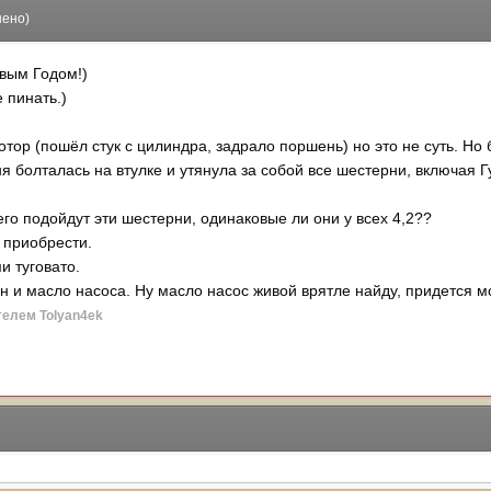
нено)
вым Годом!)
 пинать.)
мотор (пошёл стук с цилиндра, задрало поршень) но это не суть. 
 болталась на втулке и утянула за собой все шестерни, включая Г
го подойдут эти шестерни, одинаковые ли они у всех 4,2??
е приобрести.
и туговато.
н и масло насоса. Ну масло насос живой врятле найду, придется м
елем Tolyan4ek