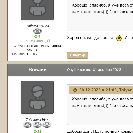
Хорошо, спасибо, я уже посмотр
нам так не жить)))) 1го числа н
Тойото4х4Вод
9
Хорошо там, где нас нет
. У н
76 публикаций
Откуда:
Сегодня здесь, завтра -
там :-)
Машина:
LC105
Вверх
Вованн
Опубликовано:
31 декабря 2023
30.12.2023 в 21:03,
Tolyan
Хорошо, спасибо, я уже посмотр
нам так не жить)))) 1го числа н
Тойото4х4Фил
Добрый день! Есть полный компле
11