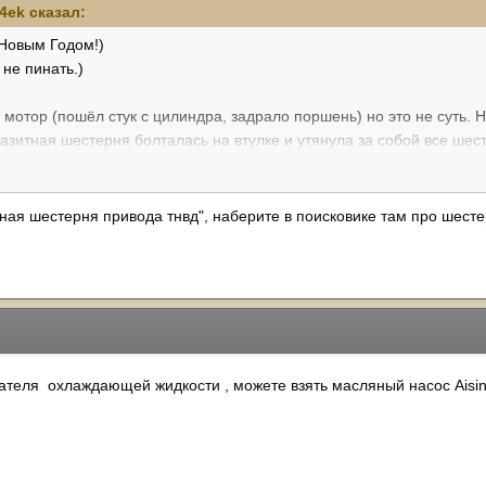
4ek
сказал:
Новым Годом!)
 не пинать.)
ь мотор (пошёл стук с цилиндра, задрало поршень) но это не суть
зитная шестерня болталась на втулке и утянула за собой все шест
чего подойдут эти шестерни, одинаковые ли они у всех 4,2??
где приобрести.
ая шестерня привода тнвд", наберите в поисковике там про шестер
ними туговато.
рён и масло насоса. Ну масло насос живой врятле найду, придется
вателя охлаждающей жидкости , можете взять масляный насос Aisi