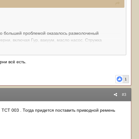
. Но большей проблемой оказалось размолоченый
ерни, включая Гур, вакуум, масло насос. Стружка
ни всё есть.
 может новый брать.
1
#3
n TCT 003 . Тогда придется поставить приводной ремень