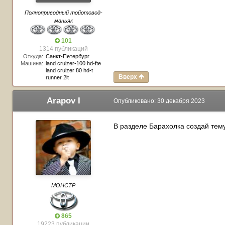
Полноприводный тойотовод-
маньяк
101
1314 публикаций
Откуда:
Санкт-Петербург
Машина:
land cruizer-100 hd-fte
land cruizer 80 hd-t
Вверх
runner 2lt
Arapov I
Опубликовано:
30 декабря 2023
В разделе Барахолка создай тему
МОНСТР
865
19223 публикации