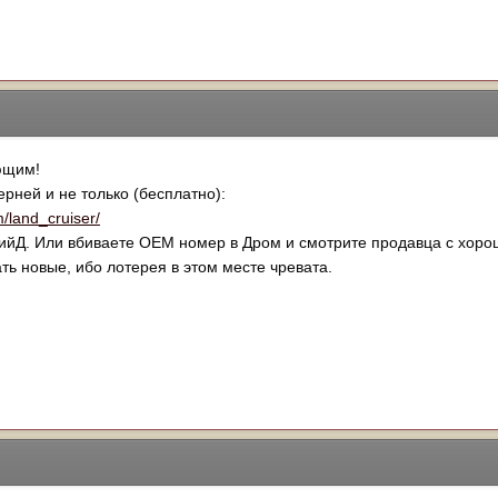
ющим!
ерней и не только (бесплатно):
m/land_cruiser/
лийД. Или вбиваете ОЕМ номер в Дром и смотрите продавца с хорош
ть новые, ибо лотерея в этом месте чревата.