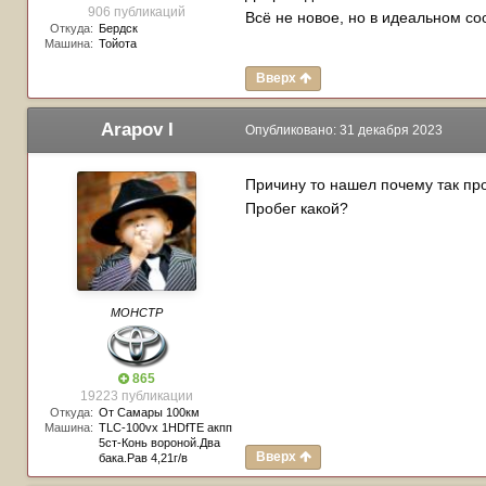
906 публикаций
Всё не новое, но в идеальном со
Откуда:
Бердск
Машина:
Тойота
Вверх
Arapov I
Опубликовано:
31 декабря 2023
Причину то нашел почему так п
Пробег какой?
МОНСТР
865
19223 публикации
Откуда:
От Самары 100км
Машина:
TLC-100vx 1HDfTE акпп
5ст-Конь вороной.Два
Вверх
бака.Рав 4,21г/в