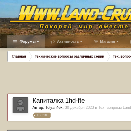
Форумы
Активность
Магазин
Главная
Технические вопросы различных серий
Тех. вопро
Капиталка 1hd-fte
Автор:
Tolyan4ek
,
30 декабря 2023
в
Тех. вопросы Landc
TLC 100