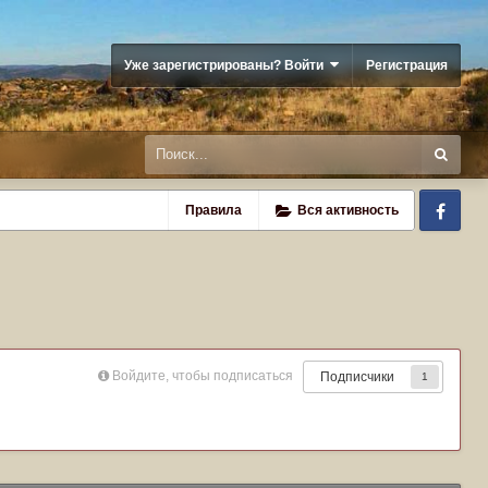
Уже зарегистрированы? Войти
Регистрация
Fa
Правила
Вся активность
Войдите, чтобы подписаться
Подписчики
1