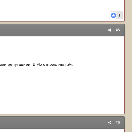
1
#5
ей репутацией. В РБ отправляют з/ч.
#6