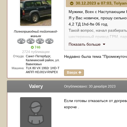
30.12.2023 в 07:03,
Tolyan
Мужики, Всех с Наступающим 
Я у Вас новичок, прошу сильно
4,2 ТД 1hd-fte 06 год.
Такой вопрос, начал разбират
Полноприводный тойотовод-
маньяк
шестеренный привод ГРМ, пара
погуляла по мотору неплохо.
Показать больше
746
Теперь нужны ваши советы, от 
2724 публикации
Может есть у кого, или знаете 
Недавно была тема "Промежуточн
Откуда:
Санкт-Петербург,
Калининский район, ул.
П.С. живу в Беларуси, у нас с 
Вавиловых
В Общем в поисках всех шесте
Машина:
TLK 80 VX 1992г 1HD-T
АКПП HDJ81V-RNPEX
Вверх
Valery
Опубликовано:
30 декабря 2023
Если готовы отказаться от догре
короче .