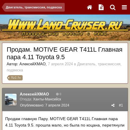
Двигатель, трансмиссия, подвеска
Продам. MOTIVE GEAR T411L Главная
пара 4.11 Toyota 9.5
Автор:
АлексейХМАО
,
7 апреля 2024
в
Двигатель, трансмиссия,
подвеска
TLC 7x
АлексейХМАО
0
Откуда:
Ханты-Мансийск
Опубликовано:
7 апреля 2024
#1
Продам главную Пару. MOTIVE GEAR T411L Главная пара
4.11 Toyota 9.5. прошла мало, но была по коцана, перетянули