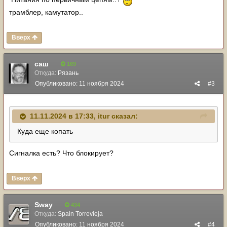
трамблер, камутатор..
Вверх
саш
169
Откуда:
Рязань
Опубликовано:
11 ноября 2024
#3
11.11.2024 в 17:33,
itur
сказал:
Куда еще копать
Сигналка есть? Что блокирует?
Вверх
Sway
434
Откуда:
Spain Torrevieja
Опубликовано:
11 ноября 2024
#4