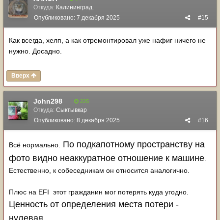
Откуда:
Калининград.
Опубликовано:
7 декабря 2025
#15
Как всегда, хелп, а как отремонтировал уже нафиг ничего не
нужно. Досадно.
Вверх
John298
225
Откуда:
Сыктывкар
Опубликовано:
8 декабря 2025
#16
По подкапотному пространству на
Всё нормально.
фото видно неаккуратное отношение к машине
.
Естественно, к собеседникам он относится аналогично.
Плюс на EFI этот гражданин мог потерять куда угодно.
Ценность от определения места потери -
нулевая.