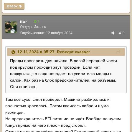
Вверх
itur
7
Откуда:
Ижевск
Опубликовано:
12 ноября 2024
#11
12.11.2024 в 05:27,
Renegat
сказал:
Преды проверить для начала. В левой передней части
под крылом проходит жгут проводки. Если нет
подкрылка, то вода попадает по усилителю морды в
салон. Как раз на блок предохранителей, на разъёмы.
Они сгнивают.
Там всё сухо, снял проверил. Машина разбиралась и
полностью красилась. Потом клеилась вибро и шумо
изоляция.
На предохранитель EFI питание не идёт. Вообще по нулям.
Кинул прямо на него плюс - пред сгорел.
Откуда на него подаётся питание? Где то явный коротыш в