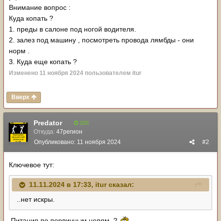
Внимание вопрос
:
Куда копать ?
1. преды в салоне под ногой водителя.
2. залез под машину , посмотреть провода лямбды - они
норм .
3. Куда еще копать ?
Изменено
11 ноября 2024
пользователем itur
Вверх
Predator
255
Откуда:
47регион
Опубликовано:
11 ноября 2024
#2
Ключевое тут:
11.11.2024 в 17:33,
itur
сказал:
..нет искры.
Питания по первичным цепям..?