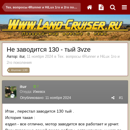
Тех. вопросы 4Runner и HiLux 1го и 2го поколения
Не заводится 130 - тый 3vze
Автор:
itur
,
11 ноября 2024
в
Тех. вопросы 4Runner и HiLux 1го и
2го поколения
4runner 130
itur
7
Откуда:
Ижевск
Опубликовано:
11 ноября 2024
#1
Итак , перестал заводится 130 тый .
История такая
:
ездил - все отлично, мотор заводится все работает и урчит.