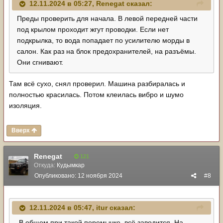
12.11.2024 в 05:27,
Renegat
сказал:
Преды проверить для начала. В левой передней части
под крылом проходит жгут проводки. Если нет
подкрылка, то вода попадает по усилителю морды в
салон. Как раз на блок предохранителей, на разъёмы.
Они сгнивают.
Там всё сухо, снял проверил. Машина разбиралась и
полностью красилась. Потом клеилась вибро и шумо
изоляция.
Вверх
Renegat
121
Откуда:
Кудымкар
Опубликовано:
12 ноября 2024
#8
12.11.2024 в 05:47,
itur
сказал:
В общем при такой перемычке, всё заводится. На