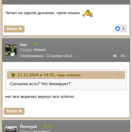
Читал на одном дыхании, прям екшен
Вверх
1
itur
7
Откуда:
Ижевск
Опубликовано:
12 ноября 2024
#5
11.11.2024 в 19:31,
саш
сказал:
Сигналка есть? Что блокирует?
нет все вырезал вернул все штатно .
Вверх
Renegat
121
Откуда:
Кудымкар