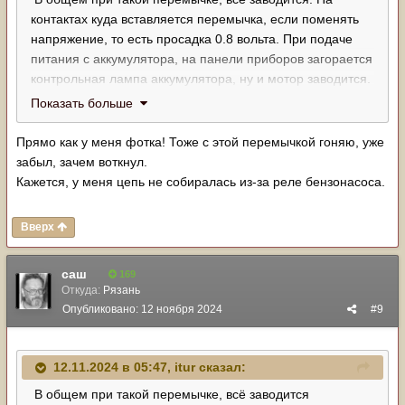
контактах куда вставляется перемычка, если поменять
напряжение, то есть просадка 0.8 вольта. При подаче
питания с аккумулятора, на панели приборов загорается
контрольная лампа аккумулятора, ну и мотор заводится.
Всё преды проверил - исправны. И под капотом и в
Показать больше
салоне.
Прямо как у меня фотка! Тоже с этой перемычкой гоняю, уже
забыл, зачем воткнул.
Кажется, у меня цепь не собиралась из-за реле бензонасоса.
Вверх
саш
169
Откуда:
Рязань
Опубликовано:
12 ноября 2024
#9
12.11.2024 в 05:47,
itur
сказал:
В общем при такой перемычке, всё заводится