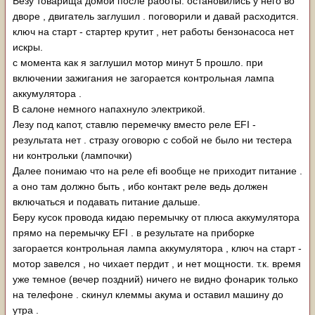
Везу товарища домой после работы. остановились у него во
дворе , двигатель заглушил . поговорили и давай расходится.
ключ на старт - стартер крутит , нет работы бензонасоса нет
искры.
с момента как я заглушил мотор минут 5 прошло. при
включении зажигания не загорается контрольная лампа
аккумулятора .
В салоне немного напахнуло электрикой.
Лезу под капот, ставлю перемечку вместо реле EFI -
результата нет . стразу оговорю с собой не было ни тестера
ни контрольки (лампочки)
Далее понимаю что на реле efi вообще не приходит питание .
а оно там должно быть , ибо контакт реле ведь должен
включаться и подавать питание дальше.
Беру кусок провода кидаю перемычку от плюса аккумулятора
прямо на перемычку EFI . в результате на приборке
загорается контрольная лампа аккумулятора , ключ на старт -
мотор завелся , но чихает пердит , и нет мощности. т.к. время
уже темное (вечер поздний) ничего не видно фонарик только
на телефоне . скинул клеммы акума и оставил машину до
утра .