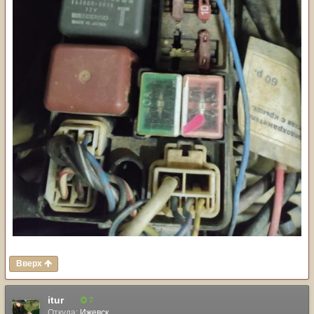
Вверх
itur
7
Откуда:
Ижевск