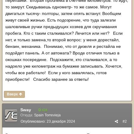
перепайки. Вторая проблема в счетчике километров. То идут,
то замрут. Скидываешь однометр- то же самое. Могут
двигаться тысячу- полторы, затем опять встанут. Вообщем
живут своей жизнью. Есть подозрение, что туда залезли
шаловливые ручки предыдущих хозяев для скручивания
пробега. Кто с таким сталкивался? Лечится или нет? Если
нет, и только замена,то второй вопрос: у меня дорестайл,
бензин, механика. Понимаю, что от дизеля и рестайла не
подойдет панель. А от автомата? Вроде отличия только в
окошках посередине. Подскажите, кто сталкивался, а то
надоело уже километраж на бумажке записывать. Хочется,
чтобы все работало! Если у кого завалялась, готов
приобрести! Спасибо заранее за ответы!
Вверх
Sway
434
Откуда:
Spain Torrevieja
Опубликовано:
23 декабря 2024
#2