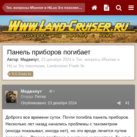
Тех. вопросы 4Runner и HiLux 3го поколения, Landсruiser Prado 9x
Панель приборов погибает
Автор:
Медвепут
,
23 декабря 2024
в
Тех. вопросы 4Runner и
HiLux 3го поколения, Landсruiser Prado 9x
TLC Prado 9x
Медвепут
0
Откуда:
Питер
Опубликовано:
23 декабря 2024
#1
Доброго все времени суток. Почти погибла панель приборов.
Несколько лет назад начались проблемы с тахометром
(иногда показывал, иногда нет), но это вроде лечится путем