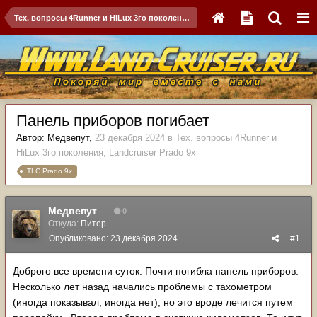
Тех. вопросы 4Runner и HiLux 3го поколения, Landсruiser Prado 9x
Панель приборов погибает
Автор:
Медвепут
,
23 декабря 2024
в
Тех. вопросы 4Runner и
HiLux 3го поколения, Landсruiser Prado 9x
TLC Prado 9x
Медвепут
0
Откуда:
Питер
Опубликовано:
23 декабря 2024
#1
Доброго все времени суток. Почти погибла панель приборов.
Несколько лет назад начались проблемы с тахометром
(иногда показывал, иногда нет), но это вроде лечится путем