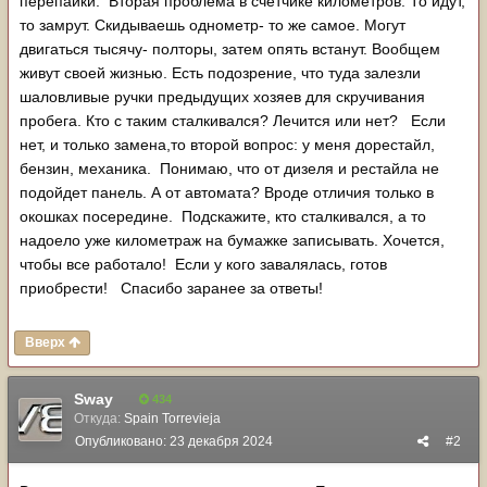
перепайки. Вторая проблема в счетчике километров. То идут,
то замрут. Скидываешь однометр- то же самое. Могут
двигаться тысячу- полторы, затем опять встанут. Вообщем
живут своей жизнью. Есть подозрение, что туда залезли
шаловливые ручки предыдущих хозяев для скручивания
пробега. Кто с таким сталкивался? Лечится или нет? Если
нет, и только замена,то второй вопрос: у меня дорестайл,
бензин, механика. Понимаю, что от дизеля и рестайла не
подойдет панель. А от автомата? Вроде отличия только в
окошках посередине. Подскажите, кто сталкивался, а то
надоело уже километраж на бумажке записывать. Хочется,
чтобы все работало! Если у кого завалялась, готов
приобрести! Спасибо заранее за ответы!
Вверх
Sway
434
Откуда:
Spain Torrevieja
Опубликовано:
23 декабря 2024
#2