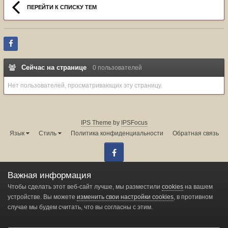
ПЕРЕЙТИ К СПИСКУ ТЕМ
Сейчас на странице
0 пользователей
Нет пользователей, просматривающих эту страницу.
IPS Theme
by
IPSFocus
Язык
Стиль
Политика конфиденциальности
Обратная связь
Facebook
Администрация форума:
info@land-cruiser.ru
Важная информация
Powered by Invision Community
Чтобы сделать этот веб-сайт лучше, мы разместили
cookies
на вашем
устройстве. Вы можете
изменить свои настройки cookies
, в противном
случае мы будем считать, что вы согласны с этим.
Change privacy settings