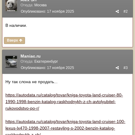
Откуда:
Москва
Опубликовано:
17 ноября 2025
#2
В наличии.
Вверх
Maniac.ru
Откуда:
Екатеринбург
Опубликовано:
17 ноября 2025
#3
Ну так слона не продать...
https://autodata.ru/catalog/tovar/kniga-toyota-land-cruiser-80-
1990-1998-benzin-katalog-raskhodnykh-z-ch-avtolyubitel-
rukovodstvo-po-r/
https://autodata.ru/catalog/tovar/kniga-toyota-land-cruiser-100-
lexus-lx470-1998-2007-restayling-s-2002-benzin-katalog-
raskhodnykh-z-ch/