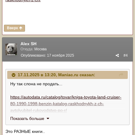
Вверх
Alex SH
Откуда:
Москва
Опубликовано:
17 ноября 2025
#4
17.11.2025 в 13:20,
Maniac.ru
сказал:
Ну так слона не продать...
https://autodata.ru/catalog/tovar/kniga-toyota-land-cruiser-
80-1990-1998-benzin-katalog-raskhodnykh-z-ch-
avtolyubitel-rukovodstvo-po-r/
Показать больше
https://autodata.ru/catalog/tovar/kniga-toyota-land-cruiser-
100-lexus-lx470-1998-2007-restayling-s-2002-benzin-
Это РАЗНЫЕ книги..