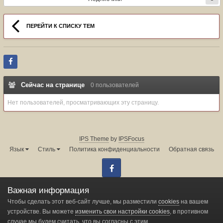
ПЕРЕЙТИ К СПИСКУ ТЕМ
Сейчас на странице
0 пользователей
Нет пользователей, просматривающих эту страницу.
IPS Theme
by
IPSFocus
Язык
Стиль
Политика конфиденциальности
Обратная связь
Facebook
Администрация форума:
info@land-cruiser.ru
Важная информация
Powered by Invision Community
Чтобы сделать этот веб-сайт лучше, мы разместили
cookies
на вашем
устройстве. Вы можете
изменить свои настройки cookies
, в противном
случае мы будем считать, что вы согласны с этим.
Change privacy settings