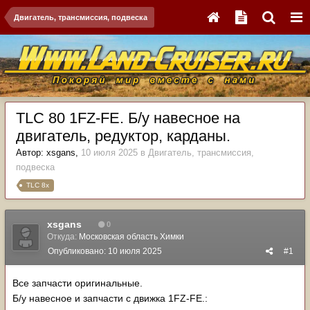
Двигатель, трансмиссия, подвеска
TLC 80 1FZ-FE. Б/у навесное на
двигатель, редуктор, карданы.
Автор:
xsgans
,
10 июля 2025
в
Двигатель, трансмиссия,
подвеска
TLC 8x
xsgans
0
Откуда:
Московская область Химки
Опубликовано:
10 июля 2025
#1
Все запчасти оригинальные.
Б/у навесное и запчасти с движка 1FZ-FE.: