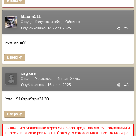
Вверх
Maxim511
Откуда:
Калужская обл., г. Обнинск
Опубликовано:
14 июля 2025
#2
контакты?
Вверх
xsgans
Откуда:
Московская область Химки
Опубликовано:
15 июля 2025
#3
Упс! 916три9три3130.
Вверх
Внимание! Мошенники через WhatsApp представляются продавцами и
пересылают свои реквизиты! Советуем согласовывать все только через