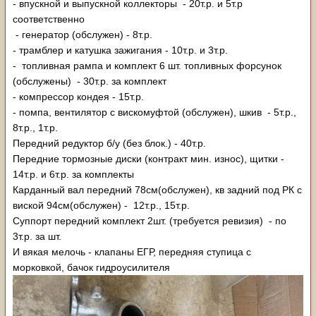
- впускной и выпускной коллекторы - 20т.р. и 5т.р
соответственно
- генератор (обслужен) - 8т.р.
- трамблер и катушка зажигания - 10т.р. и 3т.р.
- топливная рампа и комплект 6 шт. топливных форсунок
(обслужены) - 30т.р. за комплект
- компрессор кондея - 15т.р.
- помпа, вентилятор с вискомуфтой (обслужен), шкив - 5т.р.,
8т.р., 1т.р.
Передний редуктор б/у (без блок.) - 40т.р.
Передние тормозные диски (контракт мин. износ), щитки -
14т.р. и 6т.р. за комплекты
Карданный вал передний 78см(обслужен), кв задний под РК с
виской 94см(обслужен) - 12т.р., 15т.р.
Суппорт передний комплект 2шт. (требуется ревизия) - по
3т.р. за шт.
И вякая мелочь - клапаны ЕГР, передняя ступица с
морковкой, бачок гидроусилителя