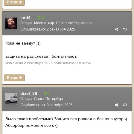
Вверх
koti4
31
Откуда:
Москва, мкр. Северное Чертаново
Опубликовано:
2 сентября 2025
#8
пока не въедут )))
защита на раз слетает, болты гниют.
Изменено
2 сентября 2025
пользователем koti4
Вверх
dizel_36
1
Откуда:
Санкт-Петербург
Опубликовано:
8 октября 2025
#9
Была такая проблемма) Защита вся ровная а бак во внуторь)
Абсорбер поменял все ок)