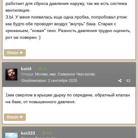
работает для сброса давления наружу, так же есть система
вентиляция.
З.Ы. У меня появилась еще одна пробка, попробовал ртом:
как будто обе проводят воздух "внутрь" бака. Старая с
хрюканьем, "новая" тихо. Разность давления трудно оценить,
рот не поверен
:)
Вверх
koti4
31
Откуда:
Москва, мкр. Северное Чертаново
Опубликовано:
2 сентября 2025
#2
1мм сверлом в крышке дырку по середине, обратный клапан
на баке, от повышенного давленя.
Вверх
kot333
956