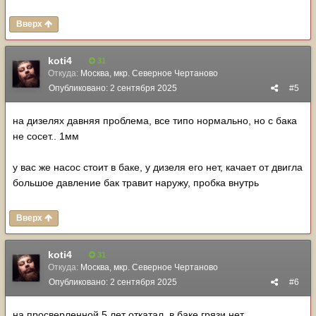
Вверх
koti4
31
Откуда:
Москва, мкр. Северное Чертаново
Опубликовано:
2 сентября 2025
#5
на дизелях давняя проблема, все типо нормально, но с бака
не сосет.. 1мм
у вас же насос стоит в баке, у дизеля его нет, качает от двигла
большое давление бак травит наружу, пробка внутрь
Вверх
koti4
31
Откуда:
Москва, мкр. Северное Чертаново
Опубликовано:
2 сентября 2025
#6
на просверленной 5 лет откатал, в баке грязи нет