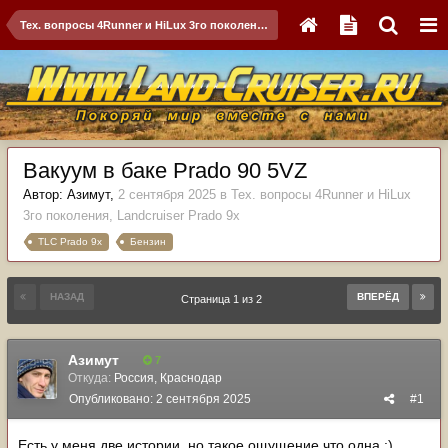
Тех. вопросы 4Runner и HiLux 3го поколения, Landсruiser Prado 9x
Вакуум в баке Prado 90 5VZ
Автор:
Азимут
,
2 сентября 2025
в
Тех. вопросы 4Runner и HiLux
3го поколения, Landсruiser Prado 9x
TLC Prado 9x
Бензин
НАЗАД
ВПЕРЁД
Страница 1 из 2
Азимут
7
Откуда:
Россия, Краснодар
Опубликовано:
2 сентября 2025
#1
Есть у меня две истории, но такое ощущение что одна
:)