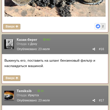
Вверх
2
Казак-берег
967
Откуда:
с Дону
Опубликовано:
23 июля
#16
Выкинуть его, поставить на шланг бензиновый фильтр и
наслаждаться машиной.
Вверх
Temiksib
10
Откуда:
Иркутск
Опубликовано:
23 июля
#17