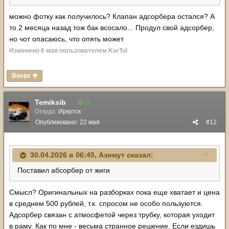
можно фотку как получилось? Клапан адсорбера остался? А
то 2 месяца назад тож бак всосало... Продул свой адсорбер,
но чот опасаюсь, что опять может
Изменено
6 мая
пользователем KarTul
Вверх
Temiksib
10
Откуда:
Иркутск
Опубликовано:
22 мая
#12
30.04.2026 в 06:45,
Азимут
сказал:
Поставил абсорбер от жиги
Смысл? Оригинальных на разборках пока еще хватает и цена
в среднем 500 рублей, т.к. спросом не особо пользуются.
Адсорбер связан с атмосфетой через трубку, которая уходит
в раму. Как по мне - весьма странное решение. Если ездишь