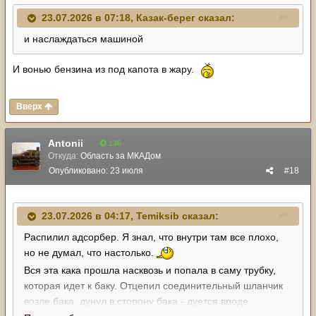
23.07.2026 в 07:18,
Казак-берег
сказал:
и наслаждаться машиной
И вонью бензина из под капота в жару.
Вверх
Antonii
136
Откуда:
Область за МКАДом
Опубликовано:
23 июля
#18
23.07.2026 в 04:17,
Temiksib
сказал:
Распилил адсорбер. Я знал, что внутри там все плохо,
но не думал, что настолько.
Вся эта кака прошла насквозь и попала в саму трубку,
которая идет к баку. Отцепил соединительный шланчик
возле бака, дунул в сторону бака - дуется вроде