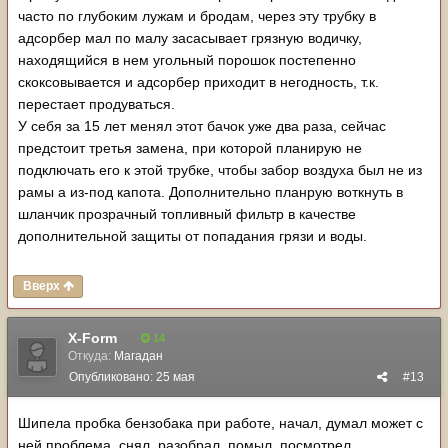
часто по глубоким лужам и бродам, через эту трубку в
адсорбер мал по малу засасывает грязную водичку,
находящийся в нем угольный порошок постепенно
скоксовывается и адсорбер приходит в негодность, т.к.
перестает продуваться.
У себя за 15 лет менял этот бачок уже два раза, сейчас
предстоит третья замена, при которой планирую не
подключать его к этой трубке, чтобы забор воздуха был не из
рамы а из-под капота. Дополнительно планрую воткнуть в
шланчик прозрачный топливный фильтр в качестве
дополнительной защиты от попадания грязи и воды.
Вверх
X-Form
14
Откуда:
Магадан
Опубликовано:
25 мая
#13
Шипела пробка бензобака при работе, начал, думал может с
ней проблема, снял, разобрал, помыл, посмотрел