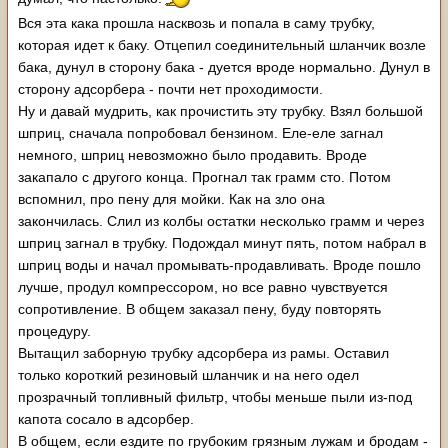
Вся эта кака прошла насквозь и попала в саму трубку,
которая идет к баку. Отцепил соединительный шланчик возле
бака, дунул в сторону бака - дуется вроде нормально. Дунул в
сторону адсорбера - почти нет проходимости.
Ну и давай мудрить, как прочистить эту трубку. Взял большой
шприц, сначала попробовал бензином. Еле-еле загнал
немного, шприц невозможно было продавить. Вроде
закапало с другого конца. Прогнал так грамм сто. Потом
вспомнил, про пену для мойки. Как на зло она
закончилась. Слил из колбы остатки несколько грамм и через
шприц загнал в трубку. Подождал минут пять, потом набрал в
шприц воды и начал промывать-продавливать. Вроде пошло
лучше, продул компрессором, но все равно чувствуется
сопротивление. В общем заказал пену, буду повторять
процедуру.
Вытащил заборную трубку адсорбера из рамы. Оставил
только короткий резиновый шланчик и на него одел
прозрачный топливный фильтр, чтобы меньше пыли из-под
капота сосало в адсорбер.
В общем, если ездите по грубоким грязным лужам и бродам -