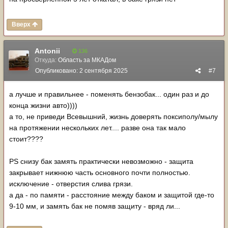
Вверх
Antonii
136
Откуда:
Область за МКАДом
Опубликовано:
2 сентября 2025
#7
а лучше и правильнее - поменять бензобак... один раз и до
конца жизни авто))))
а то, не приведи Всевышний, жизнь доверять поксиполу/мылу
на протяжении нескольких лет.... разве она так мало
стоит????
PS снизу бак замять практически невозможно - защита
закрывает нижнюю часть основного почти полностью.
исключение - отверстия слива грязи.
а да - по памяти - расстояние между баком и защитой где-то
9-10 мм, и замять бак не помяв защиту - вряд ли...