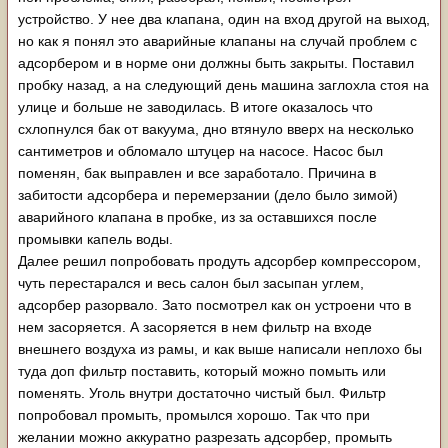
устройство. У нее два клапана, один на вход другой на выход,
но как я понял это аварийные клапаны на случай проблем с
адсорбером и в норме они должны быть закрыты. Поставил
пробку назад, а на следующий день машина заглохла стоя на
улице и больше не заводилась. В итоге оказалось что
схлопнулся бак от вакуума, дно втянуло вверх на несколько
сантиметров и обломало штуцер на насосе. Насос был
поменян, бак выправлен и все заработало. Причина в
забитости адсорбера и перемерзании (дело было зимой)
аварийного клапана в пробке, из за оставшихся после
промывки капель воды.
Далее решил попробовать продуть адсорбер компрессором,
чуть перестарался и весь салон был засыпан углем,
адсорбер разорвало. Зато посмотрел как он устроени что в
нем засоряется. А засоряется в нем фильтр на входе
внешнего воздуха из рамы, и как выше написали неплохо бы
туда доп фильтр поставить, который можно помыть или
поменять. Уголь внутри достаточно чистый был. Фильтр
попробовал промыть, промылся хорошо. Так что при
желании можно аккуратно разрезать адсорбер, промыть