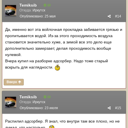
Temiksib
10
Откуда:
Иркутск
Опубликовано:
25 мая
#14
Да, именно вот эта войлочная прокладка забивается грязью и
пропитывается водой. Из-за этого проходимость воздуха
становится значительно хуже, а зимой все это дело еще
дополнительно замерзает, делая проходимость вообще
нулевой.
Вчера купил на разборке адсорбер. Надо тоже старый
вскрыть для наглядности.
Вверх
Temiksib
10
Откуда:
Иркутск
Опубликовано:
23 июля
#15
Распилил адсорбер. Я знал, что внутри там все плохо, но не
думал, что настолько.