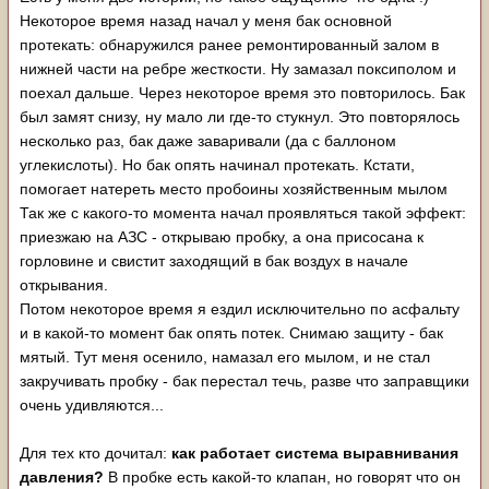
Некоторое время назад начал у меня бак основной
протекать: обнаружился ранее ремонтированный залом в
нижней части на ребре жесткости. Ну замазал поксиполом и
поехал дальше. Через некоторое время это повторилось. Бак
был замят снизу, ну мало ли где-то стукнул. Это повторялось
несколько раз, бак даже заваривали (да с баллоном
углекислоты). Но бак опять начинал протекать. Кстати,
помогает натереть место пробоины хозяйственным мылом
Так же с какого-то момента начал проявляться такой эффект:
приезжаю на АЗС - открываю пробку, а она присосана к
горловине и свистит заходящий в бак воздух в начале
открывания.
Потом некоторое время я ездил исключительно по асфальту
и в какой-то момент бак опять потек. Снимаю защиту - бак
мятый. Тут меня осенило, намазал его мылом, и не стал
закручивать пробку - бак перестал течь, разве что заправщики
очень удивляются...
Для тех кто дочитал:
как работает система выравнивания
давления?
В пробке есть какой-то клапан, но говорят что он