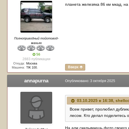
планета железяка 86 км мкад, на 
Полноприводный тойотовод-
маньяк
56
2883 публикации
Откуда:
Москва
Вверх
Машина:
TlK 100.
annapurna
Опубликовано:
3 октября 2025
03.10.2025 в 16:38,
shellc
Всем привет, пролюбил дублика
лесом. Кто делал поделитесь 
На али скидываешь фото своего к