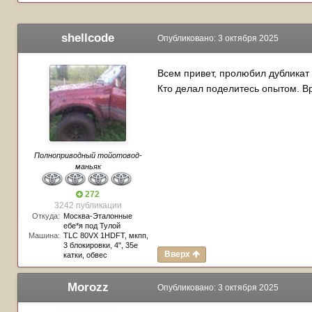
shellcode
Опубликовано:
3 октября 2025
Всем привет, пролюбил дубликат 
Кто делал поделитесь опытом. В
Полноприводный тойотовод-
маньяк
272
3242 публикации
Откуда:
Москва-Эталонные
ебе*я под Тулой
Машина:
TLC 80VX 1HDFT, мкпп,
3 блокировки, 4", 35е
Вверх
катки, обвес
Morozz
Опубликовано:
3 октября 2025