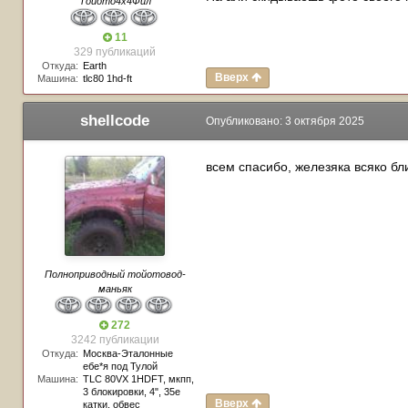
Тойото4х4Фил
11
329 публикаций
Откуда:
Earth
Вверх
Машина:
tlc80 1hd-ft
shellcode
Опубликовано:
3 октября 2025
всем спасибо, железяка всяко б
Полноприводный тойотовод-
маньяк
272
3242 публикации
Откуда:
Москва-Эталонные
ебе*я под Тулой
Машина:
TLC 80VX 1HDFT, мкпп,
3 блокировки, 4", 35е
Вверх
катки, обвес