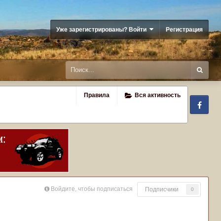
Уже зарегистрированы? Войти
Регистрация
Правила
Вся активность
Fa
Войдите, чтобы подписаться
Подписчики
0