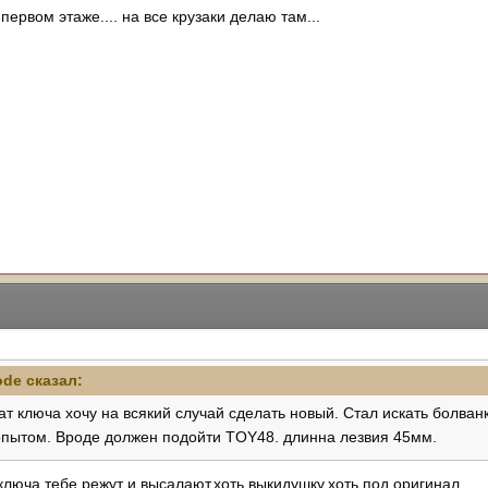
первом этаже.... на все крузаки делаю там...
ode
сказал:
т ключа хочу на всякий случай сделать новый. Стал искать болван
опытом. Вроде должен подойти TOY48. длинна лезвия 45мм.
люча,тебе режут и высалают,хоть выкидушку,хоть под оригинал.