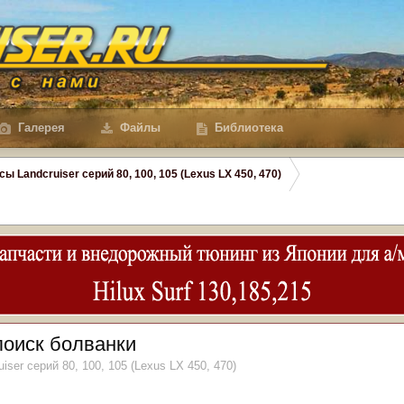
Галерея
Файлы
Библиотека
сы Landcruiser серий 80, 100, 105 (Lexus LX 450, 470)
 поиск болванки
iser серий 80, 100, 105 (Lexus LX 450, 470)