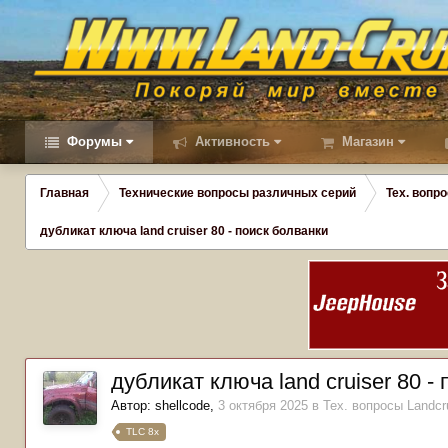
Форумы
Активность
Магазин
Главная
Технические вопросы различных серий
Тех. вопро
дубликат ключа land cruiser 80 - поиск болванки
дубликат ключа land cruiser 80 -
Автор:
shellcode
,
3 октября 2025
в
Тех. вопросы Landcru
TLC 8x