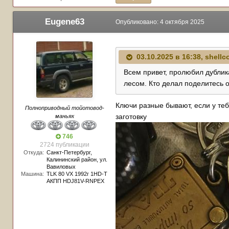
Eugene63
Опубликовано:
4 октября 2025
03.10.2025 в 16:38,
shellc
Всем привет, пролюбил дублика
лесом. Кто делал поделитесь 
Ключи разные бывают, если у тебя
Полноприводный тойотовод-
заготовку
маньяк
746
2724 публикации
Откуда:
Санкт-Петербург,
Калининский район, ул.
Вавиловых
Машина:
TLK 80 VX 1992г 1HD-T
АКПП HDJ81V-RNPEX