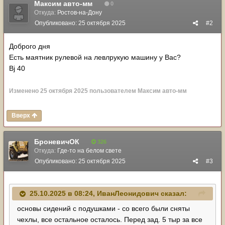
Максим авто-мм
0
Откуда:
Ростов-на-Дону
Опубликовано:
25 октября 2025
#2
Доброго дня
Есть маятник рулевой на левлрукую машину у Вас?
Bj 40
Изменено
25 октября 2025
пользователем Максим авто-мм
Вверх
БроневичОК
326
Откуда:
Где-то на белом свете
Опубликовано:
25 октября 2025
#3
25.10.2025 в 08:24,
ИванЛеонидович
сказал:
основы сидений с подушками - со всего были сняты
чехлы, все остальное осталось. Перед зад. 5 тыр за все