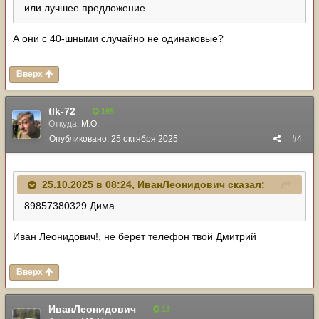
или лучшее предложение
А они с 40-шными случайно не одинаковые?
Вверх
tlk-72
165
Откуда:
М.О.
Опубликовано:
25 октября 2025
#4
25.10.2025 в 08:24,
ИванЛеонидович
сказал:
89857380329 Дима
Иван Леонидович!, не берет телефон твой Дмитрий
Вверх
ИванЛеонидович
13