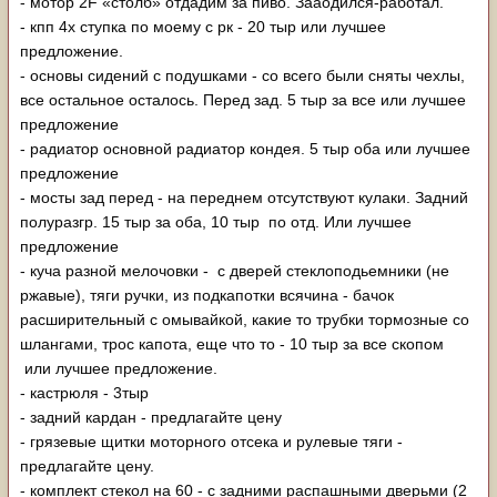
- мотор 2F «столб» отдадим за пиво. Зааодился-работал.
- кпп 4х ступка по моему с рк - 20 тыр или лучшее
предложение.
- основы сидений с подушками - со всего были сняты чехлы,
все остальное осталось. Перед зад. 5 тыр за все или лучшее
предложение
- радиатор основной радиатор кондея. 5 тыр оба или лучшее
предложение
- мосты зад перед - на переднем отсутствуют кулаки. Задний
полуразгр. 15 тыр за оба, 10 тыр по отд. Или лучшее
предложение
- куча разной мелочовки - с дверей стеклоподьемники (не
ржавые), тяги ручки, из подкапотки всячина - бачок
расширительный с омывайкой, какие то трубки тормозные со
шлангами, трос капота, еще что то - 10 тыр за все скопом
или лучшее предложение.
- кастрюля - 3тыр
- задний кардан - предлагайте цену
- грязевые щитки моторного отсека и рулевые тяги -
предлагайте цену.
- комплект стекол на 60 - с задними распашными дверьми (2