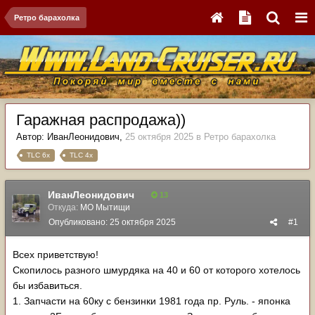
Ретро барахолка
Гаражная распродажа))
Автор:
ИванЛеонидович
,
25 октября 2025
в
Ретро барахолка
TLC 6x
TLC 4x
ИванЛеонидович
13
Откуда:
МО Мытищи
Опубликовано:
25 октября 2025
#1
Всех приветствую!
Скопилось разного шмурдяка на 40 и 60 от которого хотелось
бы избавиться.
1. Запчасти на 60ку с бензинки 1981 года пр. Руль. - японка