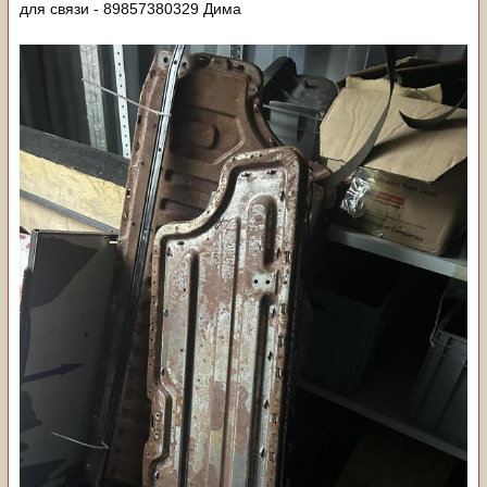
для связи - 89857380329 Дима