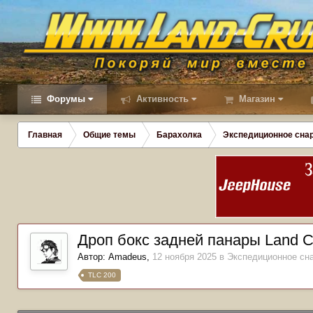
Форумы
Активность
Магазин
Главная
Общие темы
Барахолка
Экспедиционное снар
Дроп бокс задней панары Land Cr
Автор:
Amadeus
,
12 ноября 2025
в
Экспедиционное сна
TLC 200