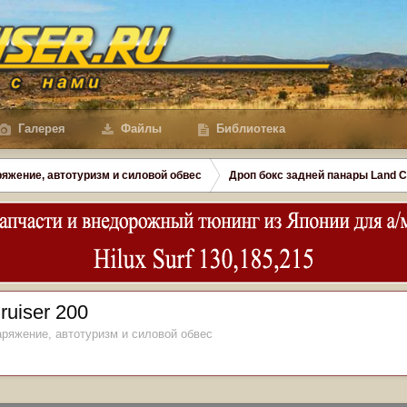
Галерея
Файлы
Библиотека
яжение, автотуризм и силовой обвес
Дроп бокс задней панары Land C
uiser 200
ряжение, автотуризм и силовой обвес