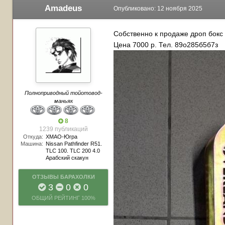
Amadeus
Опубликовано:
12 ноября 2025
Собственно к продаже дроп бокс 
Цена 7000 р. Тел. 89о285б5б7з
Полноприводный тойотовод-
маньяк
8
1239 публикаций
Откуда:
ХМАО-Югра
Машина:
Nissan Pathfinder R51.
TLC 100. TLC 200 4.0
Арабский скакун
ОТЗЫВЫ БАРАХОЛКИ
3
0
0
ОБЩИЙ РЕЙТИНГ
100%