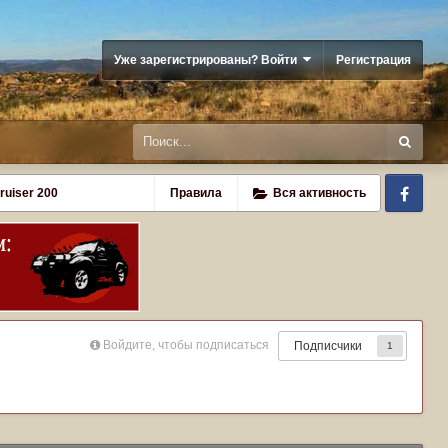
Уже зарегистрированы? Войти
Регистрация
Fa
ruiser 200
Правила
Вся активность
Войдите, чтобы подписаться
Подписчики
1