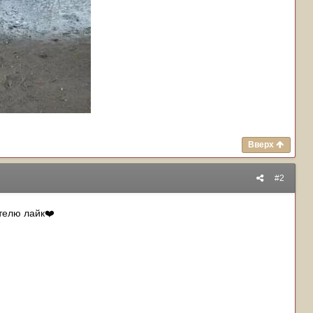
Вверх
#2
телю лайк
❤️