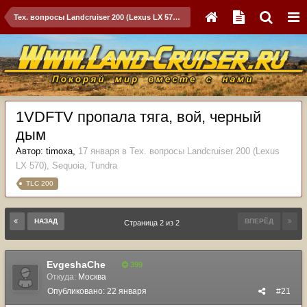
Тех. вопросы Landcruiser 200 (Lexus LX 570), Sequoia, Tundra
1VDFTV пропала тяга, вой, черный
дым
Автор:
timoxa
,
17 января
в
Тех. вопросы Landcruiser 200 (Lexus
LX 570), Sequoia, Tundra
TLC 200
НАЗАД
ВПЕРЁД
Страница 2 из 2
EvgeshaChe
399
Откуда:
Москва
Опубликовано:
22 января
#21