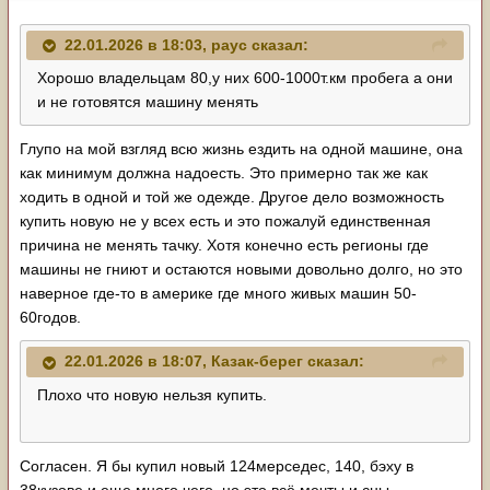
22.01.2026 в 18:03,
payc
сказал:
Хорошо владельцам 80,у них 600-1000т.км пробега а они
и не готовятся машину менять
Глупо на мой взгляд всю жизнь ездить на одной машине, она
как минимум должна надоесть. Это примерно так же как
ходить в одной и той же одежде. Другое дело возможность
купить новую не у всех есть и это пожалуй единственная
причина не менять тачку. Хотя конечно есть регионы где
машины не гниют и остаются новыми довольно долго, но это
наверное где-то в америке где много живых машин 50-
60годов.
22.01.2026 в 18:07,
Казак-берег
сказал:
Плохо что новую нельзя купить.
Согласен. Я бы купил новый 124мерседес, 140, бэху в
38кузове и еще много чего, но это всё мечты и сны.