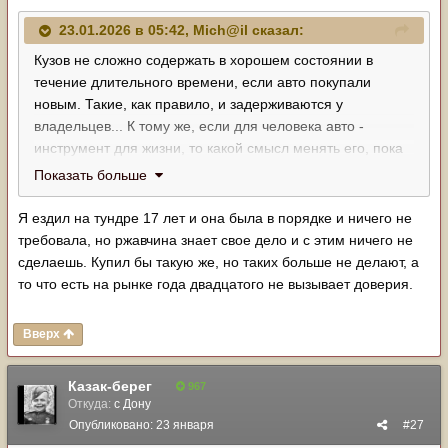
23.01.2026 в 05:42,
Mich@il
сказал:
Кузов не сложно содержать в хорошем состоянии в
течение длительного времени, если авто покупали
новым. Такие, как правило, и задерживаются у
владельцев... К тому же, если для человека авто -
инструмент для жизни, то какой смысл менять его, пока
он исправно выполняет свои функции, а владелец не
Показать больше
имеет "амбиций" на предмет "как он выглядит на авто,
которому 20 лет"... Имхо 200 или даже 100, как
Я ездил на тундре 17 лет и она была в порядке и ничего не
единственный авто на все случаи - не совсем правильно,
требовала, но ржавчина знает свое дело и с этим ничего не
а потому, зачем менять шило на мыло, получишь те же
сделаешь. Купил бы такую же, но таких больше не делают, а
яйца... Это, если не рассматривать машину как
то что есть на рынке года двадцатого не вызывает доверия.
инвестицию в прямом смысле...
Вверх
Казак-берег
967
Откуда:
с Дону
Опубликовано:
23 января
#27