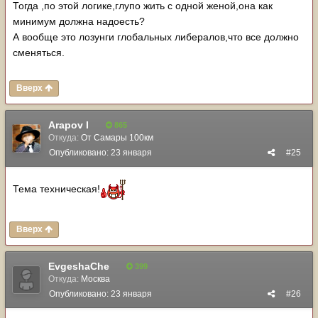
Тогда ,по этой логике,глупо жить с одной женой,она как
минимум должна надоесть?
А вообще это лозунги глобальных либералов,что все должно
сменяться.
Вверх
Arapov I
865
Откуда:
От Самары 100км
Опубликовано:
23 января
#25
Тема техническая!
Вверх
EvgeshaChe
399
Откуда:
Москва
Опубликовано:
23 января
#26