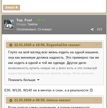
Вверх
Top_Fuel
871
Откуда:
Тамбов
Опубликовано:
23 января
#23
22.01.2026 в 18:56,
EvgeshaChe
сказал:
Глупо на мой взгляд всю жизнь ездить на одной машине,
она как минимум должна надоесть. Это примерно так же
как ходить в одной и той же одежде. Другое дело
возможность купить новую не у всех есть и это пожалуй
единственная причина не менять тачку. Хотя конечно
есть регионы где машины не гниют и остаются новыми
Показать больше
довольно долго, но это наверное где-то в америке где
много живых машин 50-60годов.
Е30, W126, W140 не в мечтах и снах, а в реальности
😉
Согласен. Я бы купил новый 124мерседес, 140, бэху в
38кузове и еще много чего, но это всё мечты и сны.
21.01.2026 в 08:50,
timoxa
сказал:
Если скупые слезы огорчения, в плане надежности