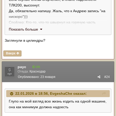
ТЛК200, высохнут.
Да, обязательно напишу. Жаль, что к Андрею запись "на
нискоро")))
Спойлер: Кто-то, что-то швырнул на горячую часть
лопастей правой турбины. Ждем эндоскопирования
Показать больше
Заглянули в цилиндры?
Вверх
payc
285
Откуда:
Краснодар
Опубликовано:
23 января
#24
22.01.2026 в 18:56,
EvgeshaChe
сказал:
Глупо на мой взгляд всю жизнь ездить на одной машине,
она как минимум должна надоесть