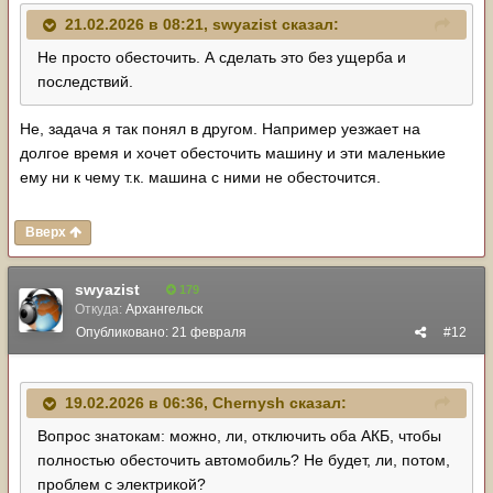
21.02.2026 в 08:21,
swyazist
сказал:
Не просто обесточить. А сделать это без ущерба и
последствий.
Не, задача я так понял в другом. Например уезжает на
долгое время и хочет обесточить машину и эти маленькие
ему ни к чему т.к. машина с ними не обесточится.
Вверх
swyazist
179
Откуда:
Архангельск
Опубликовано:
21 февраля
#12
19.02.2026 в 06:36,
Chernysh
сказал:
Вопрос знатокам: можно, ли, отключить оба АКБ, чтобы
полностью обесточить автомобиль? Не будет, ли, потом,
проблем с электрикой?