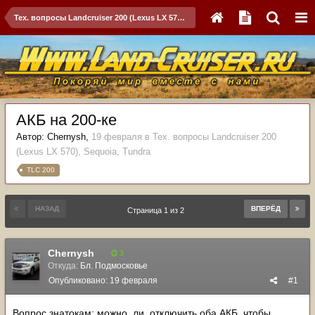
Тех. вопросы Landcruiser 200 (Lexus LX 570), Sequoia, Tundra
АКБ на 200-ке
Автор:
Chernysh
,
19 февраля
в
Тех. вопросы Landcruiser 200
(Lexus LX 570), Sequoia, Tundra
TLC 200
НАЗАД
ВПЕРЁД
Страница 1 из 2
Chernysh
3
Откуда:
Бл. Подмосковье
Опубликовано:
19 февраля
#1
Вопрос знатокам: можно, ли, отключить оба АКБ, чтобы