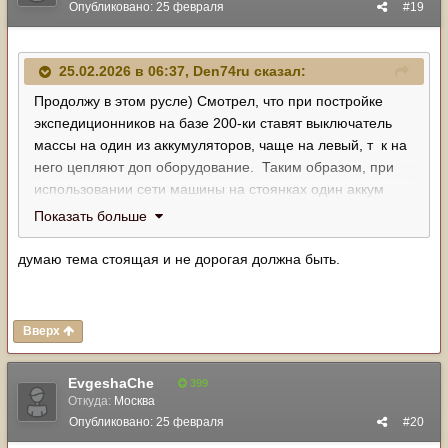
Опубликовано:
25 февраля
#19
25.02.2026 в 06:37,
Den74ru
сказал:
Продолжу в этом русле) Смотрел, что при постройке
экспедиционников на базе 200-ки ставят выключатель
массы на один из аккумуляторов, чаще на левый, т к на
него цепляют доп оборудование. Таким образом, при
использовании сети машины на стоянках один аккум
выживет полностью, если будет отключен.
Показать больше
Заинтересовало это решение для длительный стоянки,
есть смысл морочиться?
думаю тема стоящая и не дорогая должна быть.
Вверх
EvgeshaChe
399
Откуда:
Москва
Опубликовано:
25 февраля
#20