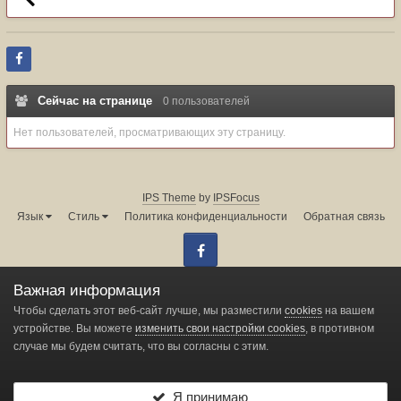
Сейчас на странице
0 пользователей
Нет пользователей, просматривающих эту страницу.
IPS Theme
by
IPSFocus
Язык
Стиль
Политика конфиденциальности
Обратная связь
Facebook
Администрация форума:
info@land-cruiser.ru
Важная информация
Powered by Invision Community
Чтобы сделать этот веб-сайт лучше, мы разместили
cookies
на вашем
устройстве. Вы можете
изменить свои настройки cookies
, в противном
случае мы будем считать, что вы согласны с этим.
Change privacy settings
Я принимаю