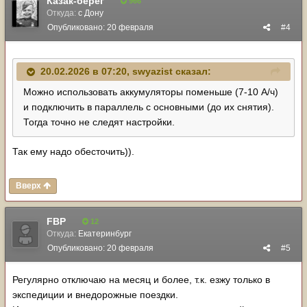
Казак-берег
966
Откуда:
с Дону
Опубликовано:
20 февраля
#4
20.02.2026 в 07:20,
swyazist
сказал:
Можно использовать аккумуляторы поменьше (7-10 А/ч)
и подключить в параллель с основными (до их снятия).
Тогда точно не следят настройки.
Так ему надо обесточить)).
Вверх
FBP
12
Откуда:
Екатеринбург
Опубликовано:
20 февраля
#5
Регулярно отключаю на месяц и более, т.к. езжу только в
экспедиции и внедорожные поездки.