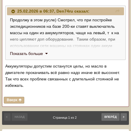
25.02.2026 в 06:37,
Den74ru
сказал:
Продолжу в этом русле) Смотрел, что при постройке
экспедиционников на базе 200-ки ставят выключатель
массы на один из аккумуляторов, чаще на левый, т к на
него цепляют доп оборудование. Таким образом, при
использовании сети машины на стоянках один аккум
выживет полностью, если будет отключен.
Показать больше
Заинтересовало это решение для длительный стоянки,
есть смысл морочиться?
Аккумуляторы допустим останутся целы, но масло в
двигателе прокачивать всё равно надо иначе всё высохнет.
Так что всех проблем связанных с длительной стоянкой не
избежать.
Вверх
НАЗАД
ВПЕРЁД
Страница 1 из 2