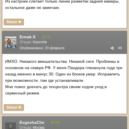
Из настроек слетает только линии разметки задней камеры,
остальное даже не замечаю.
Вверх
Ermak.S
247
Откуда:
Королёв
Опубликовано:
20 февраля
#6
ИМХО. Никакого вмешательства. Никакой сиги. Проблемы в
основном на севере РФ. У меня Пандора глюканула года три
назад именно в минус 30. Один из блоков умер. Исправлять
при возможности, там где устанавливали.
Мне помог доехать до техцентра своим ходом уход в
сервисный режим.
Вверх
EvgeshaChe
399
Откуда:
Москва