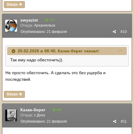
Вверх
swyazist
179
Откуда:
Архангельск
Опубликовано:
21 февраля
#10
20.02.2026 в 08:40,
Казак-берег
сказал:
Так ему надо обесточить)).
Не просто обесточить. А сделать это без ущерба и
последствий.
Вверх
Казак-берег
966
Откуда:
с Дону
Опубликовано:
21 февраля
#11