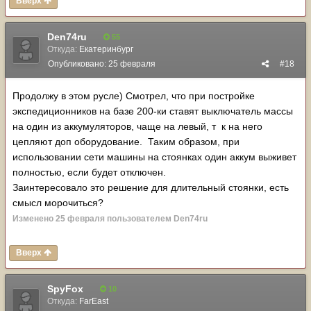
Вверх
Den74ru
55
Откуда:
Екатеринбург
Опубликовано:
25 февраля
#18
Продолжу в этом русле) Смотрел, что при постройке
экспедиционников на базе 200-ки ставят выключатель массы
на один из аккумуляторов, чаще на левый, т к на него
цепляют доп оборудование. Таким образом, при
использовании сети машины на стоянках один аккум выживет
полностью, если будет отключен.
Заинтересовало это решение для длительный стоянки, есть
смысл морочиться?
Изменено
25 февраля
пользователем Den74ru
Вверх
SpyFox
10
Откуда:
FarEast