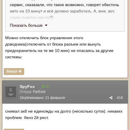
сервис, сказазали, что такое возможно, говорят обесточь
авто на 10 минут и всё должно заработать. А, мне, вот,
сцуко сыкотно как-то
😳
Показать больше
Можно отключить блок управления этого
доводчика(отключить от блока разъем или вынуть
предохранитель на те же 10 мин) не опасаясь за другие
системы
Вверх
SpyFox
10
Откуда:
FarEast
Опубликовано:
21 февраля
#16
снимал акб не единожды на долго (несколько суток). никаких
проблем. бенз 2й рест.