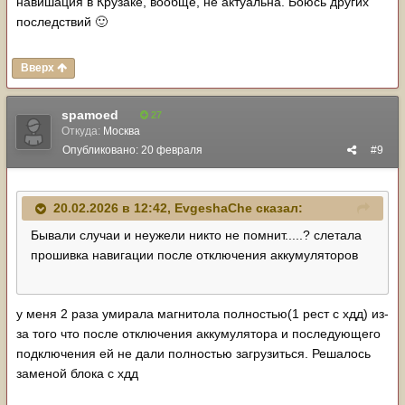
навишация в Крузаке, вообще, не актуальна. Боюсь других
последствий
🙂
Вверх
spamoed
27
Откуда:
Москва
Опубликовано:
20 февраля
#9
20.02.2026 в 12:42,
EvgeshaChe
сказал:
Бывали случаи и неужели никто не помнит.....? слетала
прошивка навигации после отключения аккумуляторов
у меня 2 раза умирала магнитола полностью(1 рест с хдд) из-
за того что после отключения аккумулятора и последующего
подключения ей не дали полностью загрузиться. Решалось
заменой блока с хдд