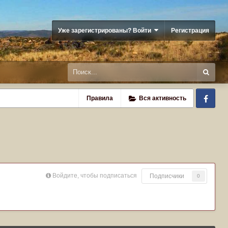
Уже зарегистрированы? Войти
Регистрация
Fa
Правила
Вся активность
Войдите, чтобы подписаться
Подписчики
0