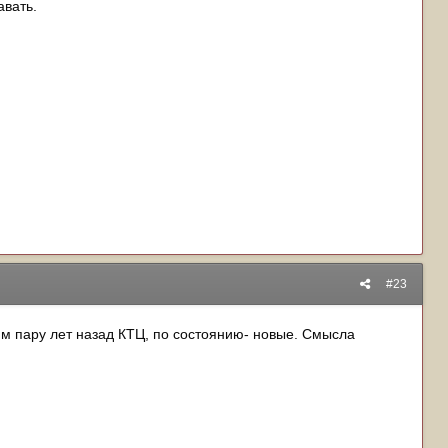
авать.
#23
л им пару лет назад КТЦ, по состоянию- новые. Смысла