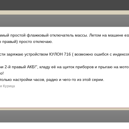
самый простой флажковый отключатель массы. Летом на машине езж
о правый) просто отключаю.
сти заряжаю устройством КУЛОН 716 ( возможно ошибся с индексом
и 2-й правый АКБ!", кладу её на щиток приборов и прыгаю на мото
о!
олько настройки часов, радио и чего-то из этой серии.
м Курица