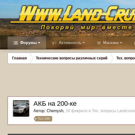
Форумы
Активность
Магазин
Главная
Технические вопросы различных серий
Тех. вопро
АКБ на 200-ке
Автор:
Chernysh
,
19 февраля
в
Тех. вопросы Landcruise
TLC 200