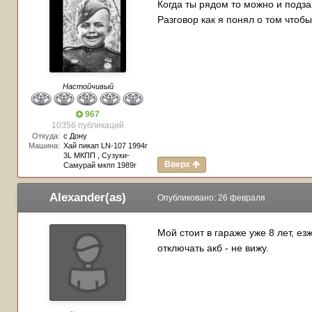
Когда ты рядом то можно и подза
Разговор как я понял о том чтобы
Настойчивый
967
10356 публикаций
Откуда:
с Дону
Машина:
Хай пикап LN-107 1994г
3L МКПП , Сузуки-
Вверх
Самурай мкпп 1989г
Alexander(as)
Опубликовано:
26 февраля
Мой стоит в гараже уже 8 лет, ез
отключать акб - не вижу.