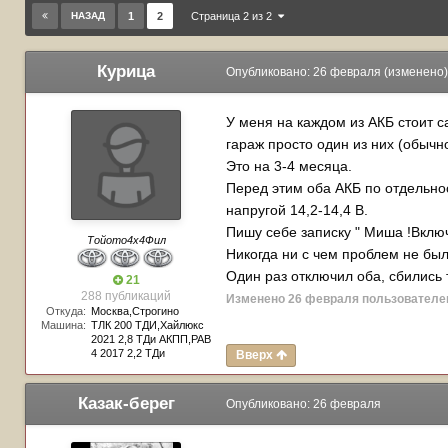
НАЗАД
1
2
Страница 2 из 2
Курица
Опубликовано:
26 февраля
(изменено)
У меня на каждом из АКБ стоит 
гараж просто один из них (обычн
Это на 3-4 месяца.
Перед этим оба АКБ по отдельно
напругой 14,2-14,4 В.
Пишу себе записку " Миша !Включ
Тойото4х4Фил
Никогда ни с чем проблем не был
Один раз отключил оба, сбились т
21
288 публикаций
Изменено
26 февраля
пользователе
Откуда:
Москва,Строгино
Машина:
ТЛК 200 ТДИ,Хайлюкс
2021 2,8 ТДи АКПП,РАВ
4 2017 2,2 ТДи
Вверх
Казак-берег
Опубликовано:
26 февраля