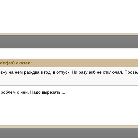
der(as)
сказал:
 езжу на нем раз-два в год в отпуск. Ни разу акб не отключал. Про
облем с ней. Надо вырезать....
ь