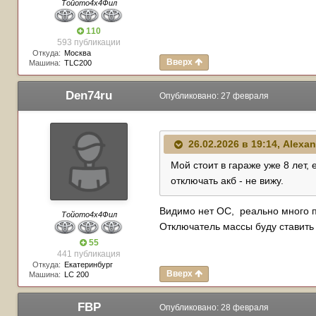
Тойото4х4Фил
110
593 публикации
Откуда:
Москва
Вверх
Машина:
TLC200
Den74ru
Опубликовано:
27 февраля
26.02.2026 в 19:14,
Alexan
Мой стоит в гараже уже 8 лет,
отключать акб - не вижу.
Видимо нет ОС, реально много пр
Тойото4х4Фил
Отключатель массы буду ставит
55
441 публикация
Откуда:
Екатеринбург
Вверх
Машина:
LC 200
FBP
Опубликовано:
28 февраля