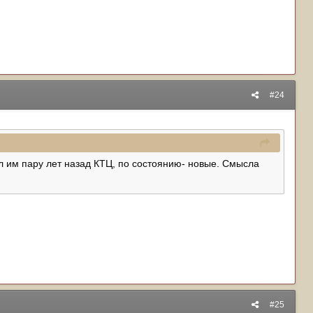
#24
вел им пару лет назад КТЦ, по состоянию- новые. Смысла
#25