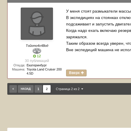
У меня стоят размыкатели массы
В экспедициях на стоянках отклю
подсаживает и запустить двигате
Когда надо ехать включаю резер
заряжался.
Таким образом всегда уверен, чт
Тойото4х4Вод
Вне экспедиций машина не испол
12
30 публикаций
Откуда:
Екатеринбург
Машина:
Toyota Land Cruiser 200
Вверх
4.5D
НАЗАД
1
2
Страница 2 из 2