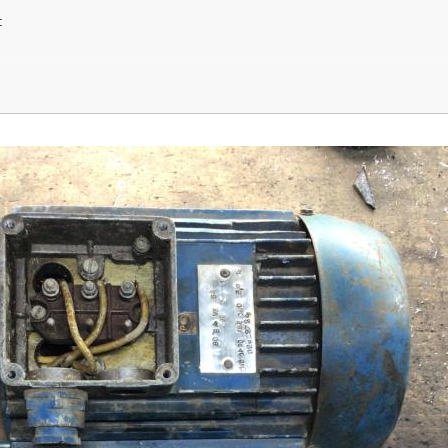
:
ощность вообще непонятно. Возможно, 1кВт (около заклепки цифра
специфическая хня, не понимаю.
и, может будет более ясно. И распаечную коробку в открытом ви
 к однофазной сети 220В - в инете полно схем.