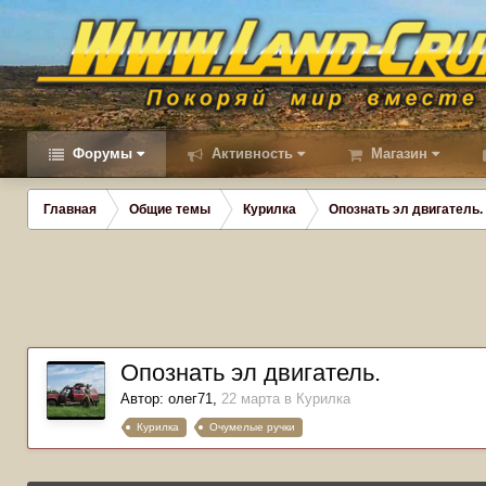
Форумы
Активность
Магазин
Главная
Общие темы
Курилка
Опознать эл двигатель.
Опознать эл двигатель.
Автор:
олег71
,
22 марта
в
Курилка
Курилка
Очумелые ручки