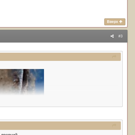
Вверх
#3
 древний.