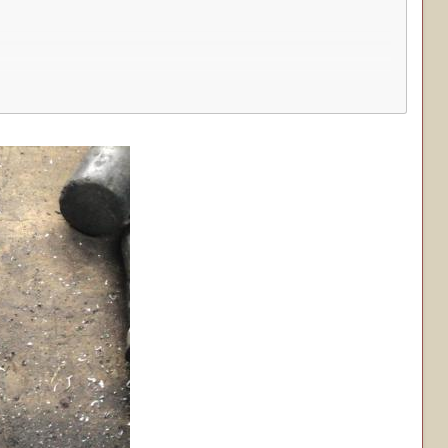
 1)
де.