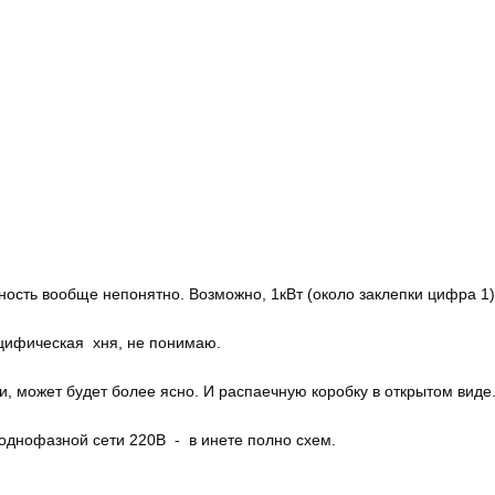
ность вообще непонятно. Возможно, 1кВт (около заклепки цифра 1)
ецифическая хня, не понимаю.
 может будет более ясно. И распаечную коробку в открытом виде
 однофазной сети 220В - в инете полно схем.