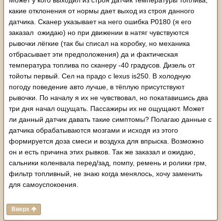
Может у кого выходил из строя датчик температуры топлива,
какие отклонения от нормы дает выход из строя данного
датчика. Сканер указывает на него ошибка P0180 (я его
заказал ожидаю) но при движении в натяг чувствуются
рывочки лёгкие (так бы списал на коробку, но механика
отбрасывает эти предположения) да и фактическая
температура топлива по сканеру -40 градусов. Дизель от
тойоты первый. Сел на прадо с lexus is250. В холодную
погоду поведение авто лучше, в тёплую присутствуют
рывочки. По началу я их не чувствовал, но покатавишись два
три дня начал ощущать. Пассажиры их не ощущают. Может
ли данный датчик давать такие симптомы? Полагаю данные с
датчика обрабатываются мозгами и исходя из этого
формируется доза смеси и воздуха для впрыска. Возможно
он и есть причина этих рывков. Так же заказал и ожидаю,
сальники коленвала перед/зад, помпу, ремень и ролики грм,
фильтр топливный, не знаю когда менялось, хочу заменить
для самоуспокоения.
Вверх