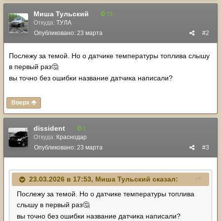
Миша Тульский
73
Откуда:
ТУЛА
Опубликовано:
23 марта
#2
Послежу за темой. Но о датчике температуры топлива слышу
в первый раз
🤔
вы точно без ошибки название датчика написали?
Вверх
dissident
1
Откуда:
Краснодар
Опубликовано:
23 марта
#3
23.03.2026 в 17:53,
Миша Тульский
сказал:
Послежу за темой. Но о датчике температуры топлива
слышу в первый раз
🤔
вы точно без ошибки название датчика написали?