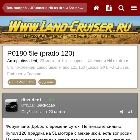
Тех. вопросы 4Runner и HiLux 4го и 5го поколения; Landсruiser Prado 12x,150 (Lexus GX); FJ Cruiser, Fortuner и Tacoma
P0180 5le (prado 120)
Автор:
dissident
,
23 марта
в
Тех. вопросы 4Runner и HiLux 4го и
5го поколения; Landсruiser Prado 12x,150 (Lexus GX); FJ Cruiser,
Fortuner и Tacoma
TLC Prado 12x
Дизель
dissident
1
Откуда:
Краснодар
Опубликовано:
23 марта
#1
Форумчане. Доброго времени суток. Не пинайте сильно.
Купил 120 прадика на 5L моторе с механикой, есть вопросик!