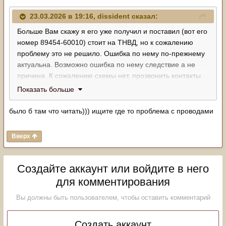
23.03.2026 в 19:16,
dissident
сказал:
Больше Вам скажу я его уже получил и поставил (вот его
номер 89454-60010) стоит на ТНВД, но к сожалению
проблему это не решило. Ошибка по нему по-прежнему
актуальна. Возможно ошибка по нему следствие а не
причина. К сожалению схемы нет, прозвонить контакты
разьема до мозгов, возможно где-то обрыв провода
Показать больше
(двигатель как не как вибронагружен). По шнурку
температура топлива по-прежнему-40 градусов. Но тест
было б там что читать))) ищите где то проблема с проводами
в движении показывает что температура прыгает то +29
до -40. Такое впечатление, что где-то обрыв. Тачстрим,
Вверх
что то работать не хочет (ключи слетели), а автоком
тойоту не очень хорошо читает. Особенно дизельную.
Создайте аккаунт или войдите в него
для комментирования
Вы должны быть пользователем, чтобы оставить комментарий
Создать аккаунт