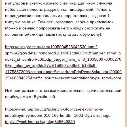
импульсов и схемкой ихнего счётчика. Датчиком служила
небольшая полость, разделённая диафрагмой. Полость
периодически наполнялась и опорожнялась, выдавая 1
импульс за цикл. Точность оказалась вполне приемлемой.
Можно и сейчас попробовать чего нибудь сколхозить на
основе китайских датчиков (их куча за любую цену):
https://aliexpress.ru/item/1005004523649530.html?
spm=a2g2w.detail.rcmdprod.2.14961cdaOGt439&mixer_rcmd_b
ucket_id=controlRu3&pdp_trigger_item_id=0_100500970006270
6&ru_algo_pv_id=0dc27c-61b690-a58bcb-5188c8-
1775887200&scenario=aerSimilarItemPdpRcmd&sku_id=120000
29468384225&traffic_source=recommendation&type_rcmd=core
Или поиграться с готовыми измерительно - вычислительными
приблудами от Бульбашей:
https://t-ind.ru/products/schetchik-topliva-elektronnyj-s-
impulsnym-vyhodom-016-166-lm-dfm-100d-dlya-dizelnogo-
topliva?ysclid=mnu1wghfqg345649340