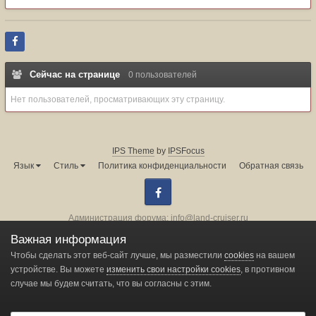
Сейчас на странице
0 пользователей
Нет пользователей, просматривающих эту страницу.
IPS Theme
by
IPSFocus
Язык
Стиль
Политика конфиденциальности
Обратная связь
Facebook
Администрация форума:
info@land-cruiser.ru
Powered by Invision Community
Важная информация
Чтобы сделать этот веб-сайт лучше, мы разместили
cookies
на вашем
Change privacy settings
устройстве. Вы можете
изменить свои настройки cookies
, в противном
случае мы будем считать, что вы согласны с этим.