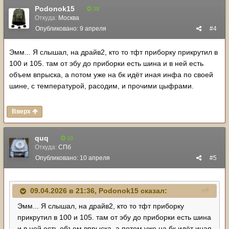
Podonok15
38
Откуда:
Москва
Опубликовано:
9 апреля
#4
Эмм... Я слышал, на драйв2, кто то тфт приборку прикрутил в
100 и 105. там от эбу до приборки есть шина и в ней есть
объем впрыска, а потом уже на бк идёт иная инфа по своей
шине, с температурой, расодим, и прочими цыфрами.
Вверх
quq
10
Откуда:
СПб
Опубликовано:
10 апреля
#5
09.04.2026 в 21:36,
Podonok15
сказал:
Эмм... Я слышал, на драйв2, кто то тфт приборку
прикрутил в 100 и 105. там от эбу до приборки есть шина
и в ней есть объем впрыска, а потом уже на бк идёт иная