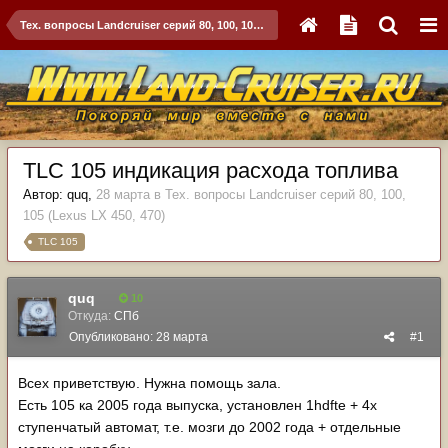
Тех. вопросы Landcruiser серий 80, 100, 105 (Lexus LX 450, 470)
TLC 105 индикация расхода топлива
Автор:
quq
,
28 марта
в
Тех. вопросы Landcruiser серий 80, 100,
105 (Lexus LX 450, 470)
TLC 105
quq
10
Откуда:
СПб
Опубликовано:
28 марта
#1
Всех приветствую. Нужна помощь зала.
Есть 105 ка 2005 года выпуска, установлен 1hdfte + 4х
ступенчатый автомат, т.е. мозги до 2002 года + отдельные