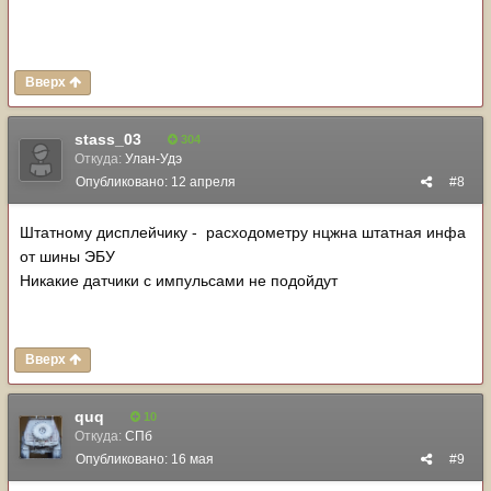
Вверх
stass_03
304
Откуда:
Улан-Удэ
Опубликовано:
12 апреля
#8
Штатному дисплейчику - расходометру нцжна штатная инфа
от шины ЭБУ
Никакие датчики с импульсами не подойдут
Вверх
quq
10
Откуда:
СПб
Опубликовано:
16 мая
#9