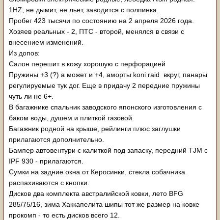
1HZ, не дымит, не льет, заводится с полпинка.
Пробег 423 тысячи по состоянию на 2 апреля 2026 года.
Хозяев реальных - 2, ПТС - второй, менялся в связи с
внесением изменений.
Из допов:
Салон перешит в кожу хорошую с перфорацией
Пружины +3 (?) а может и +4, аморты koni raid вкруг, панары
регулируемые тук дог. Еще в придачу 2 передние пружины
чуть ли не 6+.
В багажнике спальник заводского японского изготовления с
баком воды, душем и плиткой газовой.
Багажник родной на крыше, рейлинги плюс заглушки
прилагаются дополнительно.
Бампер автовентури с калиткой под запаску, передний TJM с
IPF 930 - прилагаются.
Сумки на задние окна от Керосинки, стекла собачника
распахиваются с кнопки.
Дисков два комплекта австралийской ковки, лето BFG
285/75/16, зима Хаккапелита шипы тот же размер на ковке
прокомп - то есть дисков всего 12.