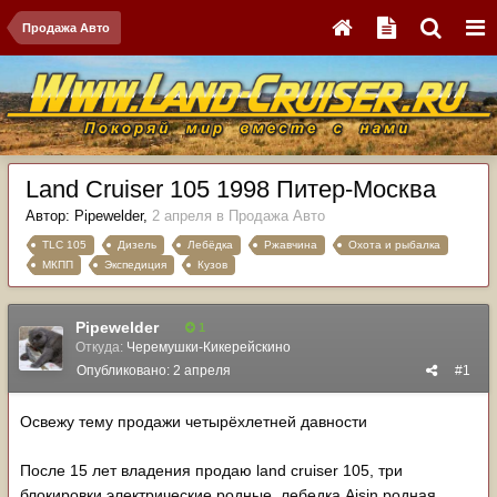
Продажа Авто
Land Cruiser 105 1998 Питер-Москва
Автор:
Pipewelder
,
2 апреля
в
Продажа Авто
TLC 105
Дизель
Лебёдка
Ржавчина
Охота и рыбалка
МКПП
Экспедиция
Кузов
Pipewelder
1
Откуда:
Черемушки-Кикерейскино
Опубликовано:
2 апреля
#1
Освежу тему продажи четырёхлетней давности
После 15 лет владения продаю land cruiser 105, три
блокировки электрические родные, лебедка Aisin родная.