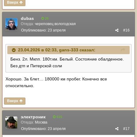
Вверх
dubas
26
Откуда:
череповец вологодская
Опубликовано:
23 апреля
#16
23.04.2026 в 02:33,
gans-333
сказал:
Бенз. 2л. Мкпп. 180т.км. Белый. Состояние обалденное.
Без дтп и Питерской соли
Хорошо. За 6лет.... 180000 км пробег. Конечно все
относительно.
Вверх
электроник
615
Откуда:
Москва
Опубликовано:
23 апреля
#17