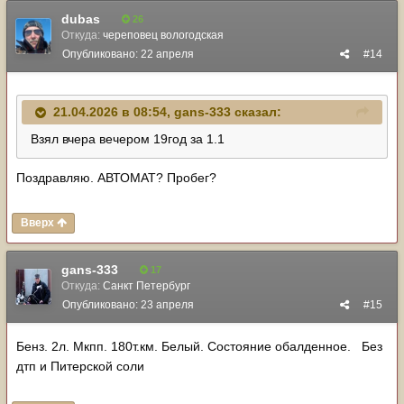
dubas
26
Откуда:
череповец вологодская
Опубликовано:
22 апреля
#14
21.04.2026 в 08:54,
gans-333
сказал:
Взял вчера вечером 19год за 1.1
Поздравляю. АВТОМАТ? Пробег?
Вверх
gans-333
17
Откуда:
Санкт Петербург
Опубликовано:
23 апреля
#15
Бенз. 2л. Мкпп. 180т.км. Белый. Состояние обалденное. Без
дтп и Питерской соли