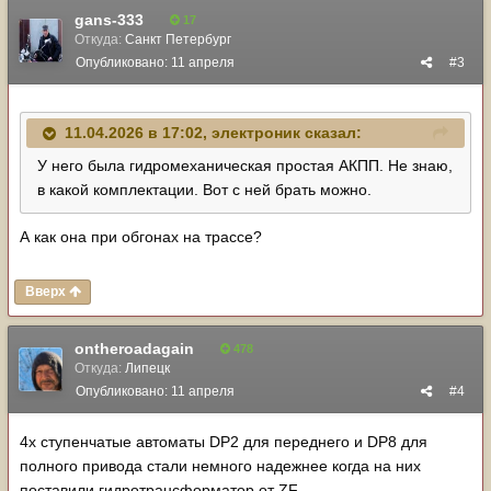
gans-333
17
Откуда:
Санкт Петербург
Опубликовано:
11 апреля
#3
11.04.2026 в 17:02,
электроник
сказал:
У него была гидромеханическая простая АКПП. Не знаю,
в какой комплектации. Вот с ней брать можно.
А как она при обгонах на трассе?
Вверх
ontheroadagain
478
Откуда:
Липецк
Опубликовано:
11 апреля
#4
4х ступенчатые автоматы DP2 для переднего и DP8 для
полного привода стали немного надежнее когда на них
поставили гидротрансформатор от ZF,