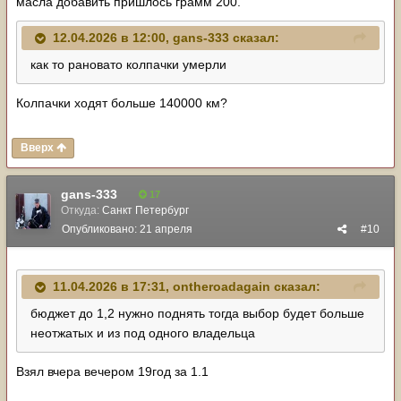
масла добавить пришлось грамм 200.
12.04.2026 в 12:00,
gans-333
сказал:
как то рановато колпачки умерли
Колпачки ходят больше 140000 км?
Вверх
gans-333
17
Откуда:
Санкт Петербург
Опубликовано:
21 апреля
#10
11.04.2026 в 17:31,
ontheroadagain
сказал:
бюджет до 1,2 нужно поднять тогда выбор будет больше
неотжатых и из под одного владельца
Взял вчера вечером 19год за 1.1