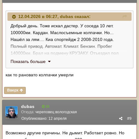
12.04.2026 в 06:27,
dubas
сказал:
Добрый день. Тоже искал дастер. У соседа 10 лет.
100000км. Кардан. Маслосъемные колпачки. Но...
Нашёл за лям.... Киа спортейдж 2 2008-2010 года.
Полный привод. Автомат. Климат. Бензин. Пробег
140000км. Брал на подмену КРУЗАКУ. Отъездил пол
года. 4000 км. Без проблем. Правда печка слева греет
Показать больше
меньше чем справа.....
как то рановато колпачки умерли
Вверх
dubas
26
Откуда:
череповец вологодская
Опубликовано:
12 апреля
#9
Возможно другие причины. Не дымит. Работает ровно. Но