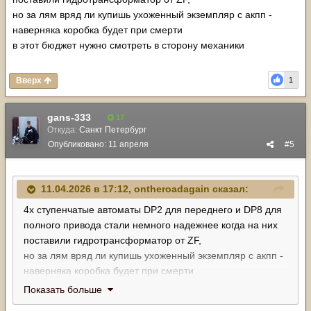
но за лям вряд ли купишь ухоженный экземпляр с акпп -
наверняка коробка будет при смерти
в этот бюджет нужно смотреть в сторону механики
Вверх
1
gans-333
17
Откуда:
Санкт Петербург
Опубликовано:
11 апреля
#5
11.04.2026 в 17:12,
ontheroadagain
сказал:
4х ступенчатые автоматы DP2 для переднего и DP8 для
полного привода стали немного надежнее когда на них
поставили гидротрансформатор от ZF,
но за лям вряд ли купишь ухоженный экземпляр с акпп -
наверняка коробка будет при смерти
в этот бюджет нужно смотреть в сторону механики
Показать больше