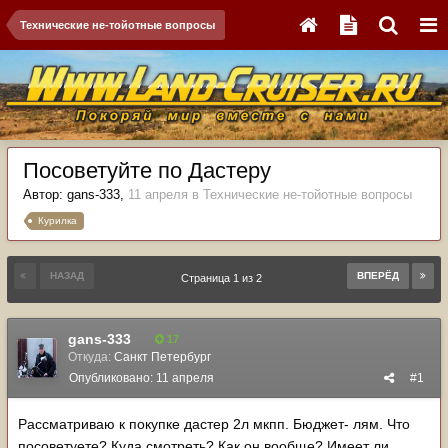
Технические не-тойотные вопросы
Посоветуйте по Дастеру
Автор:
gans-333
,
11 апреля
в
Технические не-тойотные вопросы
Курилка
НАЗАД
ВПЕРЁД
Страница 1 из 2
gans-333
17
Откуда:
Санкт Петербург
Опубликовано:
11 апреля
#1
Рассматриваю к покупке дастер 2л мкпп. Бюджет- лям. Что
посоветуете? Куда смотреть? Как он вообще? Имеет ли