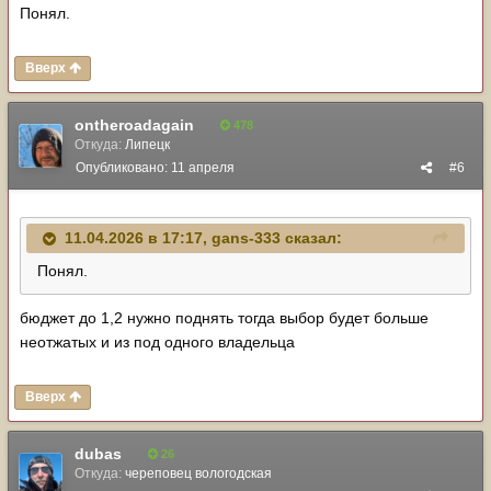
Понял.
Вверх
ontheroadagain
478
Откуда:
Липецк
Опубликовано:
11 апреля
#6
11.04.2026 в 17:17,
gans-333
сказал:
Понял.
бюджет до 1,2 нужно поднять тогда выбор будет больше
неотжатых и из под одного владельца
Вверх
dubas
26
Откуда:
череповец вологодская