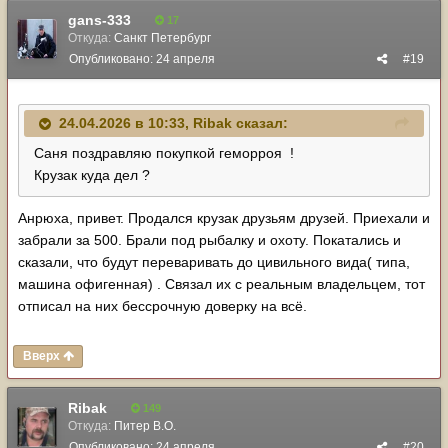
gans-333
17
Откуда:
Санкт Петербург
Опубликовано:
24 апреля
#19
24.04.2026 в 10:33,
Ribak
сказал:
Саня поздравляю покупкой геморроя !
Крузак куда дел ?
Анрюха, привет. Продался крузак друзьям друзей. Приехали и
забрали за 500. Брали под рыбалку и охоту. Покатались и
сказали, что будут переваривать до цивильного вида( типа,
машина офигенная) . Связал их с реальным владельцем, тот
отписал на них бессрочную доверку на всё.
Вверх
Ribak
149
Откуда:
Питер В.О.
Опубликовано:
24 апреля
#20