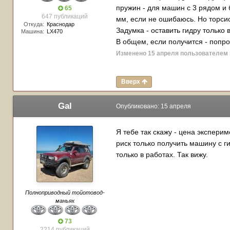
пружин - для машин с 3 рядом и 
65
647 публикаций
мм, если не ошибаюсь. Но торси
Откуда:
Краснодар
Задумка - оставить гидру только 
Машина:
LX470
В общем, если получится - попро
Изменено
15 апреля
пользователем
Вверх
Gal
Опубликовано:
15 апреля
Я тебе так скажу - цена эксперим
риск только получить машину с г
только в работах. Так вижу.
Полноприводный тойотовод-
маньяк
73
2214 публикаций