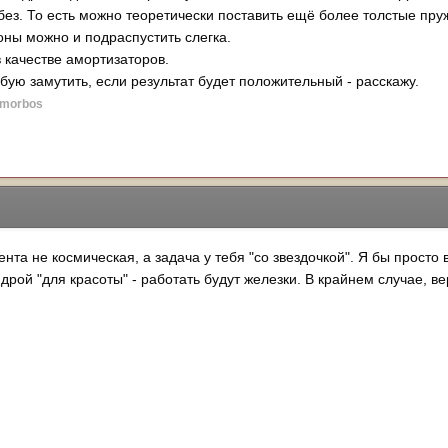
без. То есть можно теоретически поставить ещё более толстые пру
оны можно и подраспустить слегка.
в качестве амортизаторов.
бую замутить, если результат будет положительный - расскажу.
 morbos
ента не космическая, а задача у тебя "со звездочкой". Я бы прост
идрой "для красоты" - работать будут железки. В крайнем случае, 