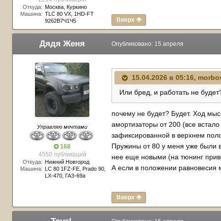
Откуда:
Москва, Куркино
Машина:
TLC 80 VX, 1HD-FT
Вверх
9262В7Ч1Ч5
Дядя Женя
Опубликовано:
15 апреля
15.04.2026 в 05:16,
morbo
Или бред, и работать не будет
почему не будет? Будет. Ход мыс
амортизаторы от 200 (все встало
Управляю мечтами
зафиксированной в верхнем полож
Пружины от 80 у меня уже были в
168
4550 публикаций
нее еще новыми (на тюнинг приве
Откуда:
Нижний Новгород
А если в положении равновесия 
Машина:
LC 80 1FZ-FE, Prado 90,
LX-470, ГАЗ-69а
Вверх