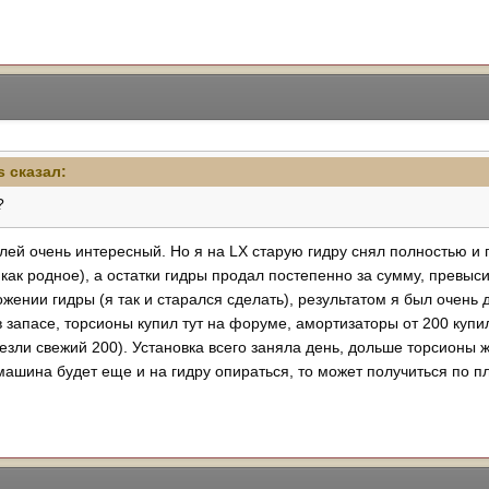
s
сказал:
?
лей очень интересный. Но я на LX старую гидру снял полностью и 
 как родное), а остатки гидры продал постепенно за сумму, превы
ении гидры (я так и старался сделать), результатом я был очень
 запасе, торсионы купил тут на форуме, амортизаторы от 200 купил 
зли свежий 200). Установка всего заняла день, дольше торсионы 
машина будет еще и на гидру опираться, то может получиться по п