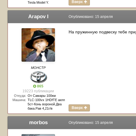
Вверх
Tesla Model Y.
Отрегулировать чтобы давлени
продолжать ехать, но не на от
Arapov I
Опубликовано:
15 апреля
пригруза притулить ещё допол
Кто-нибудь так делал? Или бре
На пружинную подвеску тебе прид
МОНСТР
865
19223 публикации
Откуда:
От Самары 100км
Машина:
TLC-100vx 1HDfTE акпп
5ст-Конь вороной.Два
Вверх
бака.Рав 4,21г/в
morbos
Опубликовано:
15 апреля