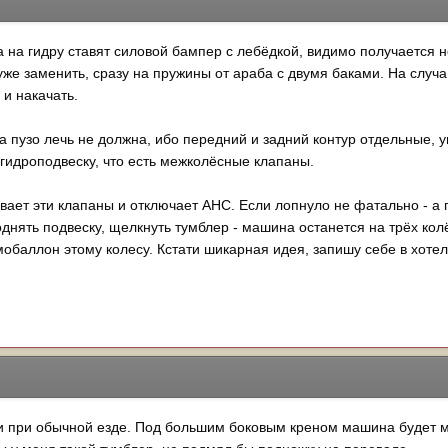
а на гидру ставят силовой бампер с лебёдкой, видимо получается н
уже заменить, сразу на пружины от араба с двумя баками. На случ
 и накачать.
а пузо лечь не должна, ибо передний и задний контур отдельные, у
и гидроподвеску, что есть межколёсные клапаны.
вает эти клапаны и отключает AHC. Если лопнуло не фатально - а 
днять подвеску, щелкнуть тумблер - машина останется на трёх колё
мобаллон этому колесу. Кстати шикарная идея, запишу себе в хоте
 и при обычной езде. Под большим боковым креном машина будет 