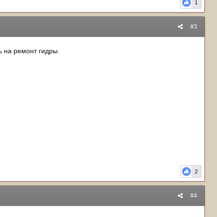
1
где-нибудь шланг, то в нижнем положении можно было
жины и торсионы, которые уже помягче. Можно в качестве
#3
ь на ремонт гидры.
2
#4