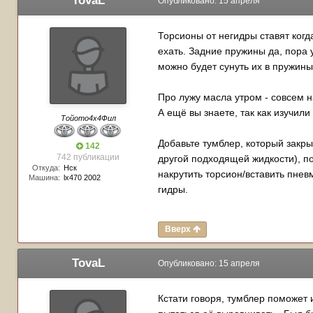
TovaL
Опубликовано:
15 апреля
Торсионы от негидры ставят когд
ехать. Задние пружины да, пора 
можно будет сунуть их в пружины
Про лужу масла утром - совсем н
А ещё вы знаете, так как изучил
Тойото4х4Фил
Добавьте тумблер, который закры
142
742 публикации
другой подходящей жидкости), по
Откуда:
Нск
накрутить торсион/вставить пнев
Машина:
lx470 2002
гидры.
Вверх
TovaL
Опубликовано:
15 апреля
Кстати говоря, тумблер поможет