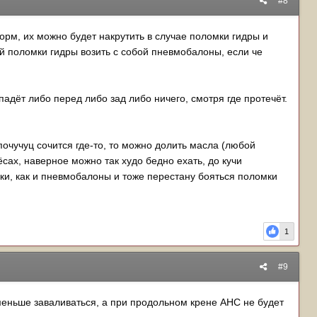
#8
орм, их можно будет накрутить в случае поломки гидры и
ай поломки гидры возить с собой пневмобалоны, если че
падёт либо перед либо зад либо ничего, смотря где протечёт.
почучуц сочится где-то, то можно долить масла (любой
сах, наверное можно так худо бедно ехать, до кучи
лки, как и пневмобалоны и тоже перестану бояться поломки
1
#9
меньше заваливаться, а при продольном крене AHC не будет