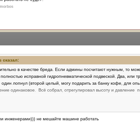
 morbos
s
сказал:
тельно в качестве бреда. Если админы посчитают нужным, то можно
с полностью исправной гидропневматической подвеской. Два, или т
 один лопнул (второй целый, могу подарить за банку кофе, для опы
ние одинаковое. Всё собрал, отрегулировал высоту и давление по т
тся в сугубо утилитарных целях, работаю геодезистом и езжу кажд
ездорожьем. Да и отпуск провожу в дальних поездках с семьёй, то 
 разбитой дороге в Архыз из Краснодара, то после 10 км активной
ими инженерами))) не мешайте машине работать
трабатывать все неровности. Где-то читал что начинает масло заки
т что я где-то за 500 км от дома, с утра выхожу, а машина лежит на
сль, возможно кто-то уже пробовал, поставить пружины и торсионы 