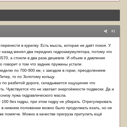
#1
ренести в курилку. Есть мысль, которая не даёт покоя. У
у назад менял два передних гидроаккумулятора, потому что
X570, а стоили в два раза дешевле. И объем и давление
о говорит о том что задние пружины устали.
неделю по 700-900 км, с заездом в горки, преодолением
Питер, то по Золотому кольцу.
ды по разбитой дороге, складывается ощущение что
ь. Чувствуется что не хватает энергоёмкости подвески. Да и
а снизу лужа гидравлического масла.
 100 без гидры, при этом гидру не убирать. Отрегулировать
то в нижнем положении можно было продолжать ехать, но не
же помягче. Можно в качестве пригруза притулить ещё