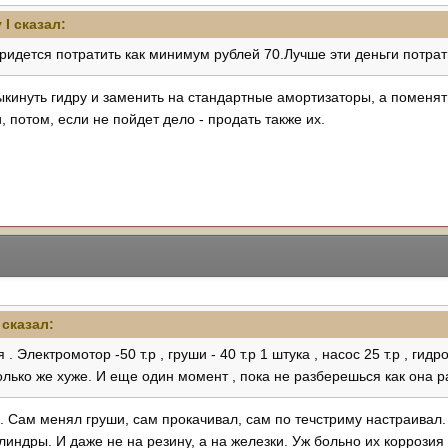
 I
сказал:
ридется потратить как минимум рублей 70.Лучше эти деньги потрат
 выкинуть гидру и заменить на стандартные амортизаторы, а поменя
, потом, если не пойдет дело - продать также их.
сказал:
 Электромотор -50 т.р , груши - 40 т.р 1 штука , насос 25 т.р , гидр
олько же хуже. И еще один момент , пока не разберешься как она ра
л. Сам менял груши, сам прокачивал, сам по течстриму настраивал.
линдры. И даже не на резину, а на железки. Уж больно их коррози