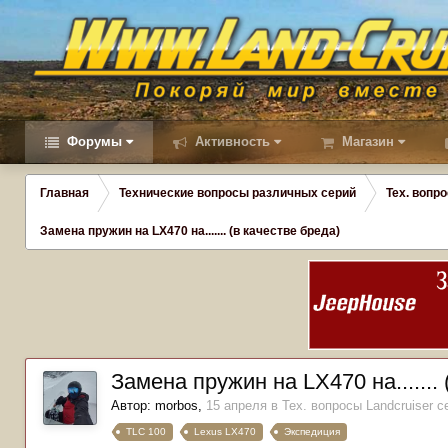
Форумы
Активность
Магазин
Главная
Технические вопросы различных серий
Тех. вопро
Замена пружин на LX470 на....... (в качестве бреда)
Замена пружин на LX470 на.......
Автор:
morbos
,
15 апреля
в
Тех. вопросы Landcruiser се
TLC 100
Lexus LX470
Экспедиция