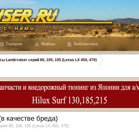
Галерея
Файлы
Библиотека
сы Landcruiser серий 80, 100, 105 (Lexus LX 450, 470)
 (в качестве бреда)
рий 80, 100, 105 (Lexus LX 450, 470)