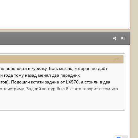
#2
 перенести в курилку. Есть мысль, которая не даёт
ри года тому назад менял два передних
тов). Подошли кстати задние от LX570, а стоили в два
ечстриму. Задний контур был 8 кг, что говорит о том что
ую неделю по 700-900 км, с заездом в горки, преодолением
в Питер, то по Золотому кольцу.
 езды по разбитой дороге, складывается ощущение что
пать. Чувствуется что не хватает энергоёмкости подвески.
 пузе, а снизу лужа гидравлического масла.
от 100 без гидры, при этом гидру не убирать.