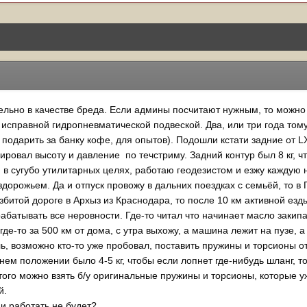
ьно в качестве бреда. Если админы посчитают нужным, то можно пе
 исправной гидропневматической подвеской. Два, или три года том
 подарить за банку кофе, для опытов). Подошли кстати задние от L
ировал высоту и давление по течстриму. Задний контур был 8 кг, чт
я в сугубо утилитарных целях, работаю геодезистом и езжу каждую 
дорожьем. Да и отпуск провожу в дальних поездках с семьёй, то в 
азбитой дороге в Архыз из Краснодара, то после 10 км активной ез
абатывать все неровности. Где-то читал что начинает масло закипат
где-то за 500 км от дома, с утра выхожу, а машина лежит на пузе, 
ь, возможно кто-то уже пробовал, поставить пружины и торсионы от
нем положении было 4-5 кг, чтобы если лопнет где-нибудь шланг, 
того можно взять б/у оригинальные пружины и торсионы, которые у
й.
 и работать не будет?