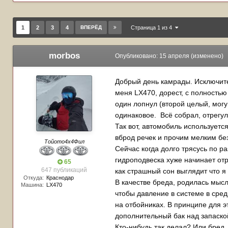
1
2
3
4
ВПЕРЁД
Страница 1 из 4
morbos
Опубликовано:
15 апреля
(изменено)
Добрый день камрады. Исключител
меня LX470, дорест, с полностью
один лопнул (второй целый, могу
одинаковое. Всё собрал, отрегул
Так вот, автомобиль используетс
вброд речек и прочим мелким без
Тойото4х4Фил
Сейчас когда долго трясусь по р
гидроподвеска хуже начинает отр
65
647 публикаций
как страшный сон выглядит что я 
Откуда:
Краснодар
В качестве бреда, родилась мысл
Машина:
LX470
чтобы давление в системе в сред
на отбойниках. В принципе для э
дополнительный бак над запаско
Кто-нибудь так делал? Или бред,