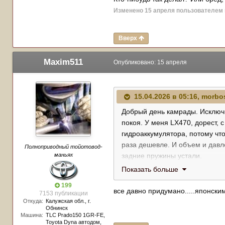
Изменено
15 апреля
пользователем
Вверх
Maxim511
Опубликовано:
15 апреля
15.04.2026 в 05:16,
morbo
Добрый день камрады. Исключи
покоя. У меня LX470, дорест, 
гидроаккумулятора, потому что
раза дешевле. И объем и давле
Полноприводный тойотовод-
маньяк
задние пружины устали.
Так вот, автомобиль используе
Показать больше
вброд речек и прочим мелким б
199
Сейчас когда долго трясусь по
все давно придумано.....японск
7153 публикации
гидроподвеска хуже начинает о
Откуда:
Калужская обл., г.
Обнинск
Да и как страшный сон выгляди
Машина:
TLC Prado150 1GR-FE,
В качестве бреда, родилась мы
Toyota Dyna автодом,