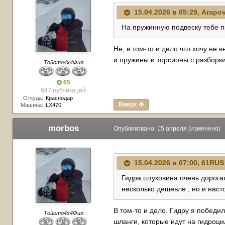
15.04.2026 в 05:29,
Arapov
На пружинную подвеску тебе п
Не, в том-то и дело что хочу не
и пружины и торсионы с разборки
Тойото4х4Фил
65
647 публикаций
Откуда:
Краснодар
Вверх
Машина:
LX470
morbos
Опубликовано:
15 апреля
(изменено)
15.04.2026 в 07:00,
61RUS
Гидра штуковина очень дорогая .
несколько дешевле , но и наст
В том-то и дело. Гидру я победи
Тойото4х4Фил
шланги, которые идут на гидроци