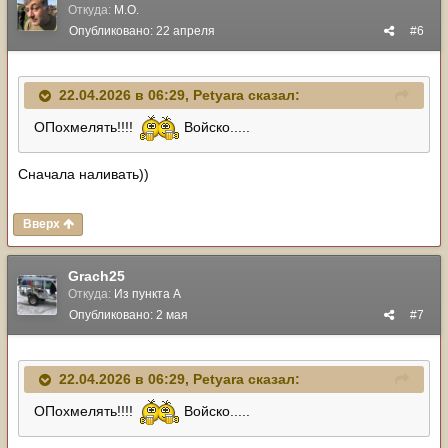
Откуда:
М.О.
Опубликовано:
22 апреля
#6
22.04.2026 в 06:29,
Petyara
сказал:
ОПохмелять!!!!
Войско.....
Сначала наливать))
Вверх
Grach25
Откуда:
Из пункта А
Опубликовано:
2 мая
#7
22.04.2026 в 06:29,
Petyara
сказал:
ОПохмелять!!!!
Войско.....