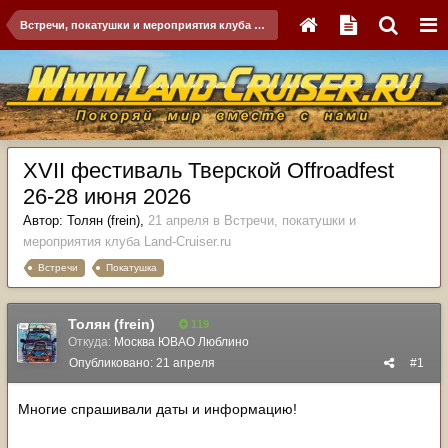
Встречи, покатушки и мероприятия клуба Land-Cruiser.ru
XVII фестиваль Тверской Offroadfest
26-28 июня 2026
Автор:
Толян (frein)
,
21 апреля
в
Встречи, покатушки и
мероприятия клуба Land-Cruiser.ru
Встречи
Покатушка
Толян (frein)
119
Откуда:
Москва ЮВАО Люблино
Опубликовано:
21 апреля
#1
Многие спрашивали даты и информацию!