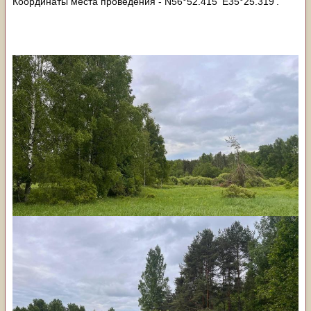
Координаты места проведения - N56°52.415' E35°25.319'.