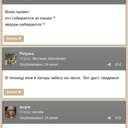
Всем привет.
кто собирается из наших ?
кворум набирается ?
Вверх
Petyara
Откуда:
Мытищи, Шаховская
Опубликовано:
24 июня
#14
В тяпницу мож в лагерь забегу на часок. Бог даст, свидимся
Вверх
жорж
Откуда:
москва
Опубликовано:
24 июня
#15