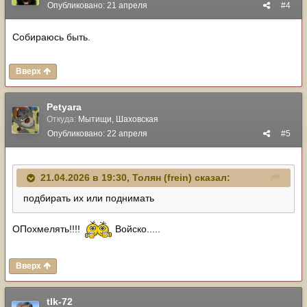
Опубликовано:
21 апреля
#4
Собираюсь быть.
Вверх
Petyara
Откуда:
Мытищи, Шаховская
Опубликовано:
22 апреля
#5
21.04.2026 в 19:30,
Толян (frein)
сказал:
подбирать их или поднимать
ОПохмелять!!!!
Войско.....
Вверх
tlk-72