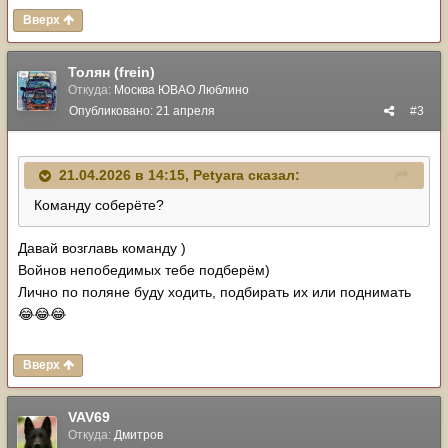
Вверх
Толян (frein)
Откуда:
Москва ЮВАО Люблино
Опубликовано:
21 апреля
#3
21.04.2026 в 14:15,
Petyara
сказал:
Команду соберёте?
Давай возглавь команду )
Войнов непобедимых тебе подберём)
Лично по поляне буду ходить, подбирать их или поднимать
😂
😂
😂
Вверх
VAV69
Откуда:
Дмитров